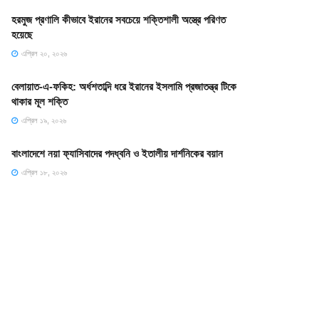
হরমুজ প্রণালি কীভাবে ইরানের সবচেয়ে শক্তিশালী অস্ত্রে পরিণত
হয়েছে
এপ্রিল ২০, ২০২৬
বেলায়াত-এ-ফকিহ: অর্ধশতাব্দি ধরে ইরানের ইসলামি প্রজাতন্ত্র টিকে
থাকার মূল শক্তি
এপ্রিল ১৯, ২০২৬
বাংলাদেশে নয়া ফ্যাসিবাদের পদধ্বনি ও ইতালীয় দার্শনিকের বয়ান
এপ্রিল ১৮, ২০২৬