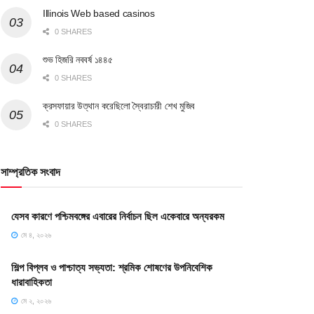
Illinois Web based casinos
0 SHARES
শুভ হিজরি নববর্ষ ১৪৪৫
0 SHARES
ক্রসফায়ার উত্থান করেছিলো স্বৈরাচারী শেখ মুজিব
0 SHARES
সাম্প্রতিক সংবাদ
যেসব কারণে পশ্চিমবঙ্গের এবারের নির্বাচন ছিল একেবারে অন্যরকম
মে ৪, ২০২৬
শিল্প বিপ্লব ও পাশ্চাত্য সভ্যতা: শ্রমিক শোষণের উপনিবেশিক
ধারাবাহিকতা
মে ২, ২০২৬