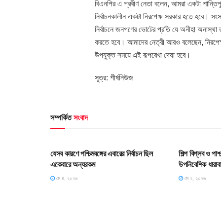
বিএনপির এ প্রবীণ নেতা বলেন, আমরা একটা শান্তি
নির্বাচনকালীন একটা নিরপেক্ষ সরকার হতে হবে। সংসদ
নির্বাচনে জনগণের ভোটের প্রতি যে অনীহা অনাস্থা তা
করতে হবে। আমাদের নেত্রী আরও বলেছেন, নিরপেক্ষ 
উপযুক্ত সময়ে এই রূপরেখা দেয়া হবে।
সূত্র: শীর্ষনিউজ
সম্পর্কিত
সংবাদ
HOME POST
HOME POS
যেসব কারণে পশ্চিমবঙ্গের এবারের নির্বাচন ছিল
শিল্প বিপ্লব ও পা
একেবারে অন্যরকম
উপনিবেশিক ধারাব
মে ৪, ২০২৬
মে ২, ২০২৬