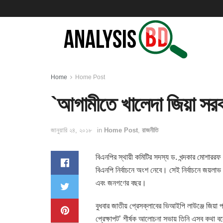
Home
Home Post
`আগামীতে খালেদা জিয়া সর
জানুয়ারি ২৪, ২০১৮
in
Home Post
,
রাজনীতি
বিএনপির স্থায়ী কমিটির সদস্য ড. খন্দকার মোশারর
বিএনপি নির্বাচনে অংশ নেবে। সেই নির্বাচনে জয়লাভ
এবং জনগণের বছর।
বুধবার জাতীয় প্রেসক্লাবের ভিআইপি লাউঞ্জে জিয়
প্রেক্ষাপট’ শীর্ষক আলোচনা সভায় তিনি এসব কথা 