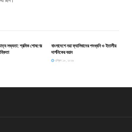
 কথা ছিল।
T
HOME POST
শ্চাত্য সভ্যতা: শ্রমিক শোষণের
বাংলাদেশে নয়া ফ্যাসিবাদের পদধ্বনি ও ইতালীয়
াহিকতা
দার্শনিকের বয়ান
এপ্রিল ১৮, ২০২৬