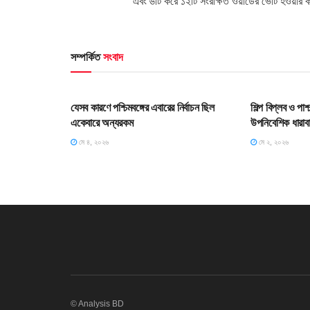
এবং ৬টি করে ১২টি সংরক্ষিত ওয়ার্ডের ভোট হওয়ার
সম্পর্কিত
সংবাদ
HOME POST
HOME POS
যেসব কারণে পশ্চিমবঙ্গের এবারের নির্বাচন ছিল
শিল্প বিপ্লব ও পা
একেবারে অন্যরকম
উপনিবেশিক ধারাব
মে ৪, ২০২৬
মে ২, ২০২৬
© Analysis BD