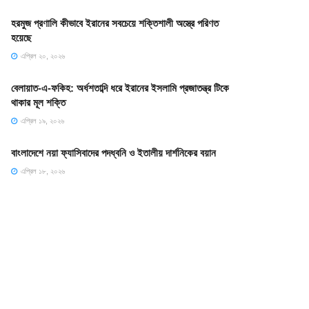
হরমুজ প্রণালি কীভাবে ইরানের সবচেয়ে শক্তিশালী অস্ত্রে পরিণত
হয়েছে
এপ্রিল ২০, ২০২৬
বেলায়াত-এ-ফকিহ: অর্ধশতাব্দি ধরে ইরানের ইসলামি প্রজাতন্ত্র টিকে
থাকার মূল শক্তি
এপ্রিল ১৯, ২০২৬
বাংলাদেশে নয়া ফ্যাসিবাদের পদধ্বনি ও ইতালীয় দার্শনিকের বয়ান
এপ্রিল ১৮, ২০২৬