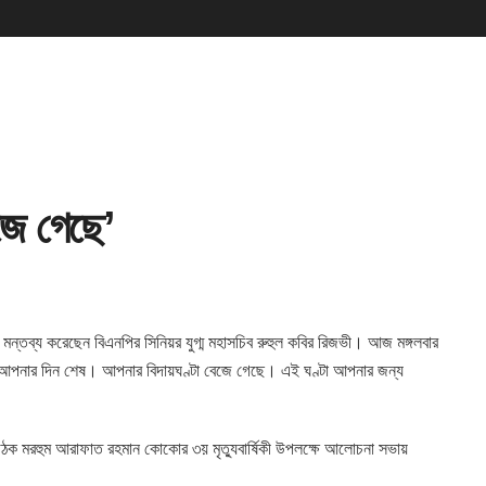
জে গেছে’
লে মন্তব্য করেছেন বিএনপির
সিনিয়র যুগ্ম মহাসচিব রুহুল কবির রিজভী। আজ মঙ্গলবার
ন, আপনার দিন শেষ। আপনার বিদায়ঘণ্টা বেজে গেছে। এই ঘণ্টা আপনার জন্য
া সংগঠক মরহুম আরাফাত রহমান কোকোর ৩য় মৃত্যুবার্ষিকী উপলক্ষে আলোচনা সভায়