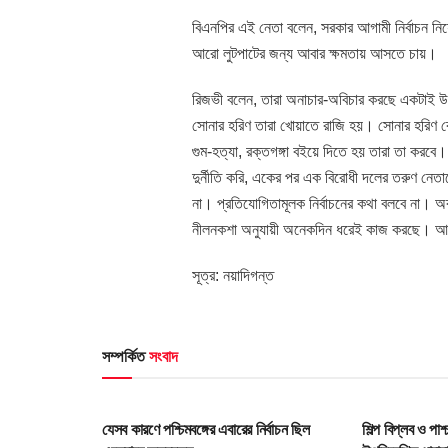
বিএনপির এই নেতা বলেন, সরকার আগামী নির্বাচন নিয়
আরো লুটপাটের জন্য আবার ক্ষমতায় আসতে চায়।
রিজভী বলেন, তারা অনাচার-অবিচার করছে একটাই উদ
সোনার হরিণ তারা খোয়াতে রাজি হয়। সোনার হরিণ 
গুম-হত্যা, রক্তগঙ্গা বইয়ে দিতে হয় তারা তা করব
দুর্নীতি করি, একের পর এক বিরোধী দলের তরুণ নেতাদ
না। প্রতিযোগিতামূলক নির্বাচনের কথা বলবে না।
নীলনকশা অনুযায়ী অনেকদিন ধরেই কাজ করছে। আরা
সূত্র: নয়াদিগন্ত
সম্পর্কিত
সংবাদ
HOME POST
HOME POS
যেসব কারণে পশ্চিমবঙ্গের এবারের নির্বাচন ছিল
শিল্প বিপ্লব ও পা