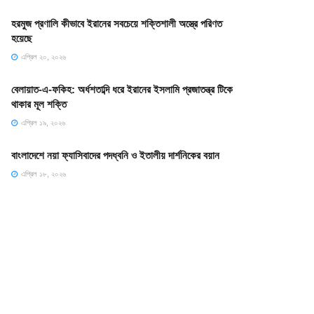
হরমুজ প্রণালি কীভাবে ইরানের সবচেয়ে শক্তিশালী অস্ত্রে পরিণত
হয়েছে
এপ্রিল ২০, ২০২৬
বেলায়াত-এ-ফকিহ: অর্ধশতাব্দি ধরে ইরানের ইসলামি প্রজাতন্ত্র টিকে
থাকার মূল শক্তি
এপ্রিল ১৯, ২০২৬
বাংলাদেশে নয়া ফ্যাসিবাদের পদধ্বনি ও ইতালীয় দার্শনিকের বয়ান
এপ্রিল ১৮, ২০২৬