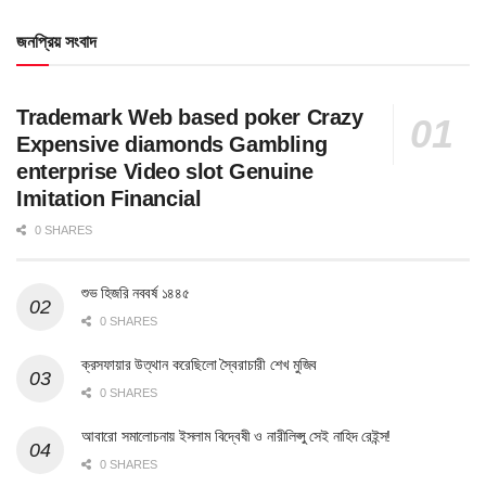
জনপ্রিয় সংবাদ
Trademark Web based poker Crazy
Expensive diamonds Gambling
enterprise Video slot Genuine
Imitation Financial
0 SHARES
শুভ হিজরি নববর্ষ ১৪৪৫
0 SHARES
ক্রসফায়ার উত্থান করেছিলো স্বৈরাচারী শেখ মুজিব
0 SHARES
আবারো সমালোচনায় ইসলাম বিদ্বেষী ও নারীলিপ্সু সেই নাহিদ রেইন্স!
0 SHARES