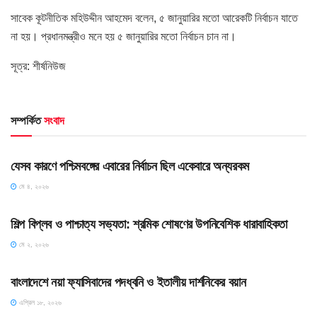
সাবেক কূটনীতিক মহিউদ্দীন আহমেদ বলেন, ৫ জানুয়ারির মতো আরেকটি নির্বাচন যাতে
না হয়। প্রধানমন্ত্রীও মনে হয় ৫ জানুয়ারির মতো নির্বাচন চান না।
সূত্র: শীর্ষনিউজ
সম্পর্কিত
সংবাদ
HOME POST
যেসব কারণে পশ্চিমবঙ্গের এবারের নির্বাচন ছিল একেবারে অন্যরকম
মে ৪, ২০২৬
HOME POST
শিল্প বিপ্লব ও পাশ্চাত্য সভ্যতা: শ্রমিক শোষণের উপনিবেশিক ধারাবাহিকতা
মে ২, ২০২৬
HOME POST
বাংলাদেশে নয়া ফ্যাসিবাদের পদধ্বনি ও ইতালীয় দার্শনিকের বয়ান
এপ্রিল ১৮, ২০২৬