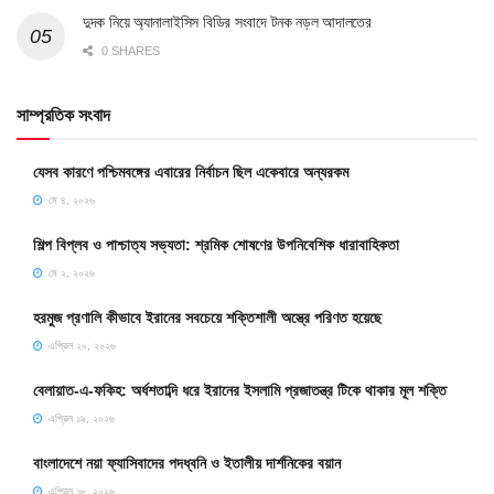
দুদক নিয়ে অ্যানালাইসিস বিডির সংবাদে টনক নড়ল আদালতের
0 SHARES
সাম্প্রতিক সংবাদ
যেসব কারণে পশ্চিমবঙ্গের এবারের নির্বাচন ছিল একেবারে অন্যরকম
মে ৪, ২০২৬
শিল্প বিপ্লব ও পাশ্চাত্য সভ্যতা: শ্রমিক শোষণের উপনিবেশিক ধারাবাহিকতা
মে ২, ২০২৬
হরমুজ প্রণালি কীভাবে ইরানের সবচেয়ে শক্তিশালী অস্ত্রে পরিণত হয়েছে
এপ্রিল ২০, ২০২৬
বেলায়াত-এ-ফকিহ: অর্ধশতাব্দি ধরে ইরানের ইসলামি প্রজাতন্ত্র টিকে থাকার মূল শক্তি
এপ্রিল ১৯, ২০২৬
বাংলাদেশে নয়া ফ্যাসিবাদের পদধ্বনি ও ইতালীয় দার্শনিকের বয়ান
এপ্রিল ১৮, ২০২৬