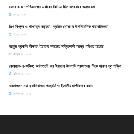
যেসব কারণে পশ্চিমবঙ্গের এবারের নির্বাচন ছিল একেবারে অন্যরকম
মে ৪, ২০২৬
শিল্প বিপ্লব ও পাশ্চাত্য সভ্যতা: শ্রমিক শোষণের উপনিবেশিক ধারাবাহিকতা
মে ২, ২০২৬
হরমুজ প্রণালি কীভাবে ইরানের সবচেয়ে শক্তিশালী অস্ত্রে পরিণত হয়েছে
এপ্রিল ২০, ২০২৬
বেলায়াত-এ-ফকিহ: অর্ধশতাব্দি ধরে ইরানের ইসলামি প্রজাতন্ত্র টিকে থাকার মূল শক্তি
এপ্রিল ১৯, ২০২৬
বাংলাদেশে নয়া ফ্যাসিবাদের পদধ্বনি ও ইতালীয় দার্শনিকের বয়ান
এপ্রিল ১৮, ২০২৬