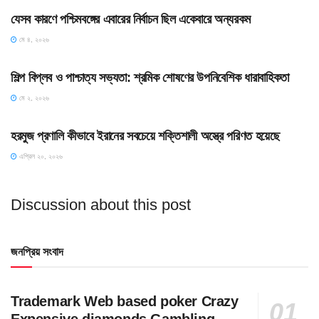
যেসব কারণে পশ্চিমবঙ্গের এবারের নির্বাচন ছিল একেবারে অন্যরকম
মে ৪, ২০২৬
HOME POST
শিল্প বিপ্লব ও পাশ্চাত্য সভ্যতা: শ্রমিক শোষণের উপনিবেশিক ধারাবাহিকতা
মে ২, ২০২৬
SLIDE
হরমুজ প্রণালি কীভাবে ইরানের সবচেয়ে শক্তিশালী অস্ত্রে পরিণত হয়েছে
এপ্রিল ২০, ২০২৬
Discussion about this post
জনপ্রিয় সংবাদ
Trademark Web based poker Crazy
Expensive diamonds Gambling