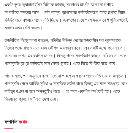
একটি সূত্র অ্যানালাইসিস বিডিকে জানায়, সরকারের টার্গেট যেকোনো উপায়ে
আগামীতে ক্ষমতায় আসা। সেই লক্ষ্যে প্রশাসনের কর্মকর্তাদেরকে হাতে রাখতে নিয়ম
বহির্ভূতভাবে গণহারে পদোন্নতি দিচ্ছে। জনগণের চেয়ে প্রশাসনকে বেশি খুশি রাখতেই
সরকার এখন বেশি ব্যস্ত।
রাজনীতিক বিশ্লেষকরা বলছেন, পৃথিবীর বিভিন্ন দেশের ক্ষমতাসীন দল প্রশাসনকে
নিজের পক্ষে রাখতে নানা রকম কৌশল অবলম্বন করে। এর একটি হচ্ছে পদোন্নতি।
আমাদের দেশও এর ব্যতিক্রম নয়। কিন্তু পদের সমপরিমাণ কাজ ও দায়িত্ব না পেলে
পদোন্নতিপ্রাপ্ত কর্মকর্তার মনে ক্ষোভ জন্মায়। এতে হিতে বিপরীত হতে পারে।
তাদের মতে, পদ অনুসারে কাজ দিতে না পারলে এ ধরনের পদোন্নতি দেওয়া অনুচিত।
পদোন্নতি পেলে আর্থিক সুবিধা ও সামাজিক মর্যাদা বাড়ে কিন্তু এর সঙ্গে সামঞ্জস্য রেখে
দায়িত্ব বণ্টন না হলে অসন্তুষ্টিও বাড়ে। এর ফলে একাধিক বস তৈরি হয়। এতে
সিদ্ধান্ত গ্রহণে জটিলতা দেখা দেয়।
সম্পর্কিত
সংবাদ
HOME POST