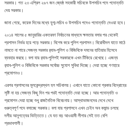
সরকার। গত ২৩ এপ্রিল ২৬৭ জন জ্যেষ্ঠ সহকারী সচিবকে উপসচিব পদে পদোন্নতি
দেয় সরকার।
জানা গেছে, কয়েক দিনের মধ্যে যুগ্ম-সচিব ও উপসচিব পদেও পদোন্নতি দেওয়া হবে।
২০১৪ সালের ৫ জানুয়ারির একতরফা নির্বাচনের মাধ্যমে ক্ষমতায় বসার পর থেকেই
প্রশাসন নির্ভর হয়ে পড়ে সরকার। বিশেষ করে পুলিশ প্রশাসন। বিরোধীদল যাতে মাঠে
নামতে না পারে সেজন্য সরকার র‌্যাব-পুলিশ ও বিজিবিকে দমনের হাতিয়ার হিসেবে
ব্যবহার করছে। বলা যায় র‌্যাব-পুলিশই সরকারকে এখন টিকিয়ে রেখেছে। এজন্য
র‌্যাব-পুলিশ ও বিজিবিকে সরকার সর্বোচ্চ সুযোগ সুবিধা দিচ্ছে। দেয়া হচ্ছে গণহারে
প্রমোশনও।
এরপর প্রশাসনের মূলকেন্দ্রস্থল হল সচিবালয়। এখানে যাতে কোনো প্রকার বিদ্রোহের
সৃষ্টি না হয় সেজন্য কিছু দিন পর পরই পদোন্নতি দেয়া হচ্ছে। আর পদোন্নতি ও
প্রমোশন দেয়া হচ্ছে শুধু রাজনৈতিক বিবেচনায়। আস্থাভাজনদের দেখে দেখে
গুরুত্বপূর্ণ পদে বসাচ্ছে সরকার। বলা যায় প্রশাসনে এখন চেইন অব কমান্ড চলছে
দলীয় আনুগত্যের ভিত্তিতে। যে যত বড় আওয়ামী লীগার সেই তত বেশি
প্রভাবশালী।