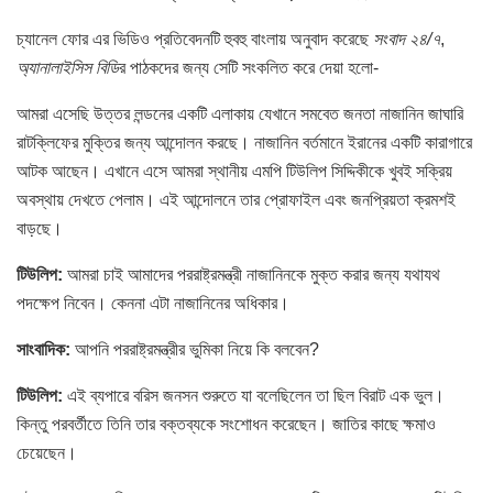
চ্যানেল ফোর এর ভিডিও প্রতিবেদনটি হুবহু বাংলায় অনুবাদ করেছে
সংবাদ ২৪/৭
,
অ্যানালাইসিস বিডি
র পাঠকদের জন্য সেটি সংকলিত করে দেয়া হলো-
আমরা এসেছি উত্তর লন্ডনের একটি এলাকায় যেখানে সমবেত জনতা নাজানিন জাঘারি
রাটক্লিফের মুক্তির জন্য আন্দোলন করছে। নাজানিন বর্তমানে ইরানের একটি কারাগারে
আটক আছেন। এখানে এসে আমরা স্থানীয় এমপি টিউলিপ সিদ্দিকীকে খুবই সক্রিয়
অবস্থায় দেখতে পেলাম। এই আন্দোলনে তার প্রোফাইল এবং জনপ্রিয়তা ক্রমশই
বাড়ছে।
টিউলিপ:
আমরা চাই আমাদের পররাষ্ট্রমন্ত্রী নাজানিনকে মুক্ত করার জন্য যথাযথ
পদক্ষেপ নিবেন। কেননা এটা নাজানিনের অধিকার।
সাংবাদিক:
আপনি পররাষ্ট্রমন্ত্রীর ভুমিকা নিয়ে কি বলবেন?
টিউলিপ:
এই ব্যপারে বরিস জনসন শুরুতে যা বলেছিলেন তা ছিল বিরাট এক ভুল।
কিন্তু পরবর্তীতে তিনি তার বক্তব্যকে সংশোধন করেছেন। জাতির কাছে ক্ষমাও
চেয়েছেন।