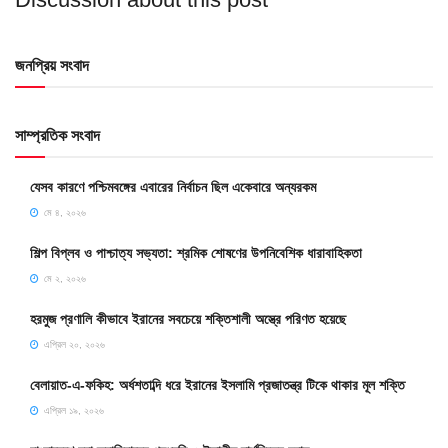
জনপ্রিয় সংবাদ
সাম্প্রতিক সংবাদ
যেসব কারণে পশ্চিমবঙ্গের এবারের নির্বাচন ছিল একেবারে অন্যরকম
মে ৪, ২০২৬
শিল্প বিপ্লব ও পাশ্চাত্য সভ্যতা: শ্রমিক শোষণের উপনিবেশিক ধারাবাহিকতা
মে ২, ২০২৬
হরমুজ প্রণালি কীভাবে ইরানের সবচেয়ে শক্তিশালী অস্ত্রে পরিণত হয়েছে
এপ্রিল ২০, ২০২৬
বেলায়াত-এ-ফকিহ: অর্ধশতাব্দি ধরে ইরানের ইসলামি প্রজাতন্ত্র টিকে থাকার মূল শক্তি
এপ্রিল ১৯, ২০২৬