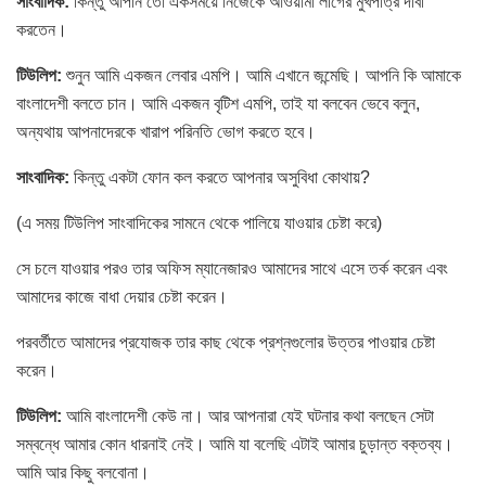
সাংবাদিক:
কিন্তু আপনি তো একসময়ে নিজেকে আওয়ামী লীগের মুখপাত্র দাবী
করতেন।
টিউলিপ:
শুনুন আমি একজন লেবার এমপি। আমি এখানে জন্মেছি। আপনি কি আমাকে
বাংলাদেশী বলতে চান। আমি একজন বৃটিশ এমপি, তাই যা বলবেন ভেবে বলুন,
অন্যথায় আপনাদেরকে খারাপ পরিনতি ভোগ করতে হবে।
সাংবাদিক:
কিন্তু একটা ফোন কল করতে আপনার অসুবিধা কোথায়?
(এ সময় টিউলিপ সাংবাদিকের সামনে থেকে পালিয়ে যাওয়ার চেষ্টা করে)
সে চলে যাওয়ার পরও তার অফিস ম্যানেজারও আমাদের সাথে এসে তর্ক করেন এবং
আমাদের কাজে বাধা দেয়ার চেষ্টা করেন।
পরবর্তীতে আমাদের প্রযোজক তার কাছ থেকে প্রশ্নগুলোর উত্তর পাওয়ার চেষ্টা
করেন।
টিউলিপ:
আমি বাংলাদেশী কেউ না। আর আপনারা যেই ঘটনার কথা বলছেন সেটা
সম্বন্ধে আমার কোন ধারনাই নেই। আমি যা বলেছি এটাই আমার চুড়ান্ত বক্তব্য।
আমি আর কিছু বলবোনা।