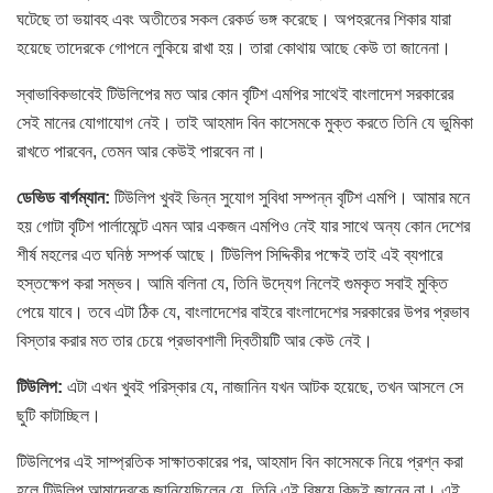
ঘটেছে তা ভয়াবহ এবং অতীতের সকল রেকর্ড ভঙ্গ করেছে। অপহরনের শিকার যারা
হয়েছে তাদেরকে গোপনে লুকিয়ে রাখা হয়। তারা কোথায় আছে কেউ তা জানেনা।
স্বাভাবিকভাবেই টিউলিপের মত আর কোন বৃটিশ এমপির সাথেই বাংলাদেশ সরকারের
সেই মানের যোগাযোগ নেই। তাই আহমাদ বিন কাসেমকে মুক্ত করতে তিনি যে ভুমিকা
রাখতে পারবেন, তেমন আর কেউই পারবেন না।
ডেভিড বার্গম্যান:
টিউলিপ খুবই ভিন্ন সুযোগ সুবিধা সম্পন্ন বৃটিশ এমপি। আমার মনে
হয় গোটা বৃটিশ পার্লামেন্টে এমন আর একজন এমপিও নেই যার সাথে অন্য কোন দেশের
শীর্ষ মহলের এত ঘনিষ্ঠ সম্পর্ক আছে। টিউলিপ সিদ্দিকীর পক্ষেই তাই এই ব্যপারে
হস্তক্ষেপ করা সম্ভব। আমি বলিনা যে, তিনি উদ্যেগ নিলেই গুমকৃত সবাই মুক্তি
পেয়ে যাবে। তবে এটা ঠিক যে, বাংলাদেশের বাইরে বাংলাদেশের সরকারের উপর প্রভাব
বিস্তার করার মত তার চেয়ে প্রভাবশালী দ্বিতীয়টি আর কেউ নেই।
টিউলিপ:
এটা এখন খুবই পরিস্কার যে, নাজানিন যখন আটক হয়েছে, তখন আসলে সে
ছুটি কাটাচ্ছিল।
টিউলিপের এই সাম্প্রতিক সাক্ষাতকারের পর, আহমাদ বিন কাসেমকে নিয়ে প্রশ্ন করা
হলে টিউলিপ আমাদেরকে জানিয়েছিলেন যে, তিনি এই বিষয়ে কিছুই জানেন না। এই