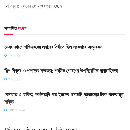
তথ্যসূত্র: চ্যানেল ফোর ও সংবাদ ২৪/৭
সম্পর্কিত
সংবাদ
HOME POST
যেসব কারণে পশ্চিমবঙ্গের এবারের নির্বাচন ছিল একেবারে অন্যরকম
মে ৪, ২০২৬
HOME POST
শিল্প বিপ্লব ও পাশ্চাত্য সভ্যতা: শ্রমিক শোষণের উপনিবেশিক ধারাবাহিকতা
মে ২, ২০২৬
SLIDE
বেলায়াত-এ-ফকিহ: অর্ধশতাব্দি ধরে ইরানের ইসলামি প্রজাতন্ত্র টিকে থাকার মূল
শক্তি
এপ্রিল ১৯, ২০২৬
Discussion about this post