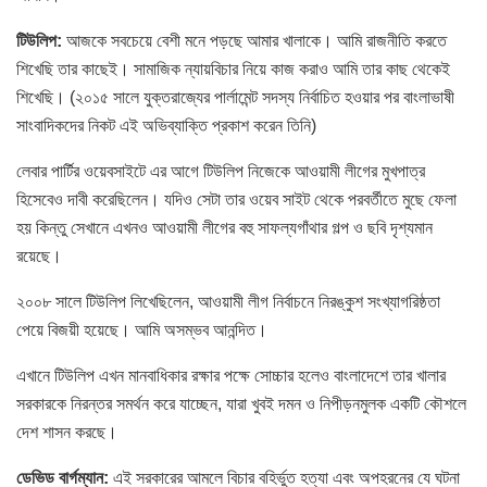
টিউলিপ:
আজকে সবচেয়ে বেশী মনে পড়ছে আমার খালাকে। আমি রাজনীতি করতে
শিখেছি তার কাছেই। সামাজিক ন্যায়বিচার নিয়ে কাজ করাও আমি তার কাছ থেকেই
শিখেছি। (২০১৫ সালে যুক্তরাজ্যের পার্লামেন্ট সদস্য নির্বাচিত হওয়ার পর বাংলাভাষী
সাংবাদিকদের নিকট এই অভিব্যাক্তি প্রকাশ করেন তিনি)
লেবার পার্টির ওয়েবসাইটে এর আগে টিউলিপ নিজেকে আওয়ামী লীগের মুখপাত্র
হিসেবেও দাবী করেছিলেন। যদিও সেটা তার ওয়েব সাইট থেকে পরবর্তীতে মুছে ফেলা
হয় কিন্তু সেখানে এখনও আওয়ামী লীগের বহু সাফল্যগাঁথার গল্প ও ছবি দৃশ্যমান
রয়েছে।
২০০৮ সালে টিউলিপ লিখেছিলেন, আওয়ামী লীগ নির্বাচনে নিরঙ্কুশ সংখ্যাগরিষ্ঠতা
পেয়ে বিজয়ী হয়েছে। আমি অসম্ভব আনন্দিত।
এখানে টিউলিপ এখন মানবাধিকার রক্ষার পক্ষে সোচ্চার হলেও বাংলাদেশে তার খালার
সরকারকে নিরন্তর সমর্থন করে যাচ্ছেন, যারা খুবই দমন ও নিপীড়নমুলক একটি কৌশলে
দেশ শাসন করছে।
ডেভিড বার্গম্যান:
এই সরকারের আমলে বিচার বহির্ভুত হত্যা এবং অপহরনের যে ঘটনা