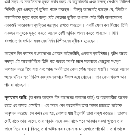
এটা সত্য যে নাজানিনকে মুক্ত করার জন্য যে আন্দোলনটি এখন চলছে সেখানে টিউলিপ
সিদ্দিকী খুবই গুরুত্বপূর্ন ভুমিকা পালন করছেন। কিন্তু অনেকেই বলছেন যে, টিউলিপ
নাজানিনকে মুক্ত করার জন্য যেই সোচ্চার ভুমিকা রাখলেন সেটা তিনি বাংলাদেশের
এরকমই আরেকজন ব্যক্তির জন্যেও রাখতে পারতেন। একটি ফোন কল দিয়েও তিনি
একজন মানুষকে মুক্ত করতে অনেক বেশী ভুমিকা পালন করতে পারতেন। যিনি
বাংলাদেশের বর্তমান সরকারের নির্মম নিপীড়নের স্বীকার হয়েছেন।
আহমাদ বিন কাসেম বাংলাদেশের একজন আইনজীবি, একজন ব্যারিস্টার। বৃটিশ বারের
সদস্য এই আইনজীবিকে তিনি গত বছরের আগষ্ট মাসে সরকারের গোয়েন্দা সংস্থা
অপহরন করে নিয়ে যায় এবং আজ অবধি তার কোন খোঁজ পাওয়া যায়নি। আরো অনেক
গুমের ঘটনার মত তিনিও রহস্যজনকভাবে উধাও হয়ে গেছেন। তার কোন খবরও আর
পাওয়া যাচ্ছেনা।
সুলায়মান আলী:
(অপহৃত আহমাদ বিন কাসেমের চাচাতো ভাই) অপহরনকারীরা অনেক
রাতে ওর বাসায় এসেছিল। এর আগে বেশ কয়েকদিন তারা আমার চাচাতো ভাইকে
অনুসরন করেছে, সে কখন বের হয়, কোথায় যায় ইত্যাদি তারা লক্ষ্য করেছে। তারপর
সেই রাতে তারা আসে, তারা প্রথম এসে কড়া নাড়ে পরে আরমান দরজা খুললে তারা
তাকে নিয়ে যায়। কিন্তু তারা আটক করার কোন কারন দেখাতে পারেনি। তারা তাকে