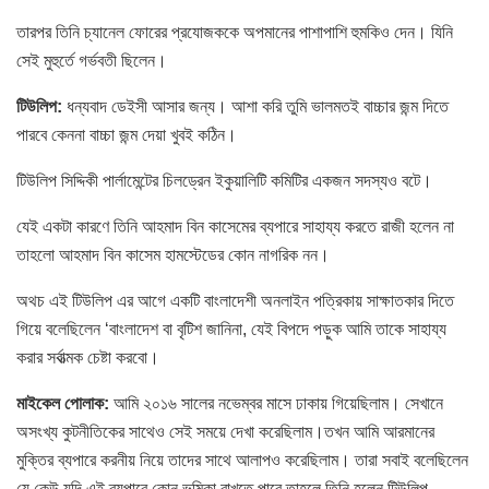
তারপর তিনি চ্যানেল ফোরের প্রযোজককে অপমানের পাশাপাশি হুমকিও দেন। যিনি
সেই মুহুর্তে গর্ভবতী ছিলেন।
টিউলিপ:
ধন্যবাদ ডেইসী আসার জন্য। আশা করি তুমি ভালমতই বাচ্চার জন্ম দিতে
পারবে কেননা বাচ্চা জন্ম দেয়া খুবই কঠিন।
টিউলিপ সিদ্দিকী পার্লামেন্টের চিলড্রেন ইকুয়ালিটি কমিটির একজন সদস্যও বটে।
যেই একটা কারণে তিনি আহমাদ বিন কাসেমের ব্যপারে সাহায্য করতে রাজী হলেন না
তাহলো আহমাদ বিন কাসেম হামস্টেডের কোন নাগরিক নন।
অথচ এই টিউলিপ এর আগে একটি বাংলাদেশী অনলাইন পত্রিকায় সাক্ষাতকার দিতে
গিয়ে বলেছিলেন ‘বাংলাদেশ বা বৃটিশ জানিনা, যেই বিপদে পড়ুক আমি তাকে সাহায্য
করার সর্বাত্মক চেষ্টা করবো।
মাইকেল পোলাক:
আমি ২০১৬ সালের নভেম্বর মাসে ঢাকায় গিয়েছিলাম। সেখানে
অসংখ্য কুটনীতিকের সাথেও সেই সময়ে দেখা করেছিলাম।তখন আমি আরমানের
মুক্তির ব্যপারে করনীয় নিয়ে তাদের সাথে আলাপও করেছিলাম। তারা সবাই বলেছিলেন
যে কেউ যদি এই ব্যপারে কোন ভুমিকা রাখতে পারে তাহলে তিনি হলেন টিউলিপ