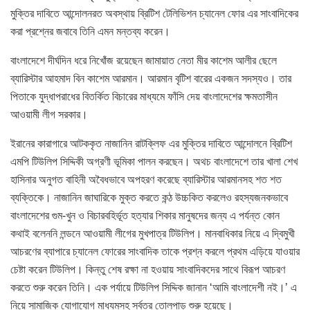
মুক্তির দাবিতে আন্দোলনরত অবস্থায় ব্রিটিশ টেলিভিশন চ্যানেল ফোর এর সাংবাদিকের
করা প্রশ্নের জবাবে তিনি এমন মন্তব্য করেন।
বাংলাদেশে দীর্ঘদিন ধরে নিখোঁজ রয়েছেন জামায়াত নেতা মীর কাশেম আলীর ছেলে
ব্যারিস্টার আহমাদ বিন কাশেম আরমান। আরমান বৃটিশ বারের একজন সদস্যও। তার
পিতাকে যুদ্ধাপরাধের বিতর্কিত বিচারের মাধ্যমে ফাঁসি দেয় বাংলাদেশের ক্ষমতাসীন
আওয়ামী লীগ সরকার।
ইরানের কারাগারে আটককৃত নাজানিন রাটক্লিফ এর মুক্তির দাবিতে আন্দোলনে ব্রিটিশ
এমপি টিউলিপ সিদ্দিকী অগ্রণী ভূমিকা পালন করছেন। অথচ বাংলাদেশে তার খালা শেখ
হাসিনার অনুগত বাহিনী অবৈধভাবে অপহরণ করেছে ব্যারিস্টার আরমানসহ শত শত
ব্যক্তিকে। নাজানিন জাঘারিকে মুক্ত করতে কন্ঠ উচ্চকিত করলেও রহস্যজনকভাবে
বাংলাদেশের গুম-খুন ও বিচারবহির্ভূত হত্যার শিকার মানুষদের জন্য এ পর্যন্ত কোন
কথাই বলেননি লন্ডনে আওয়ামী লীগের মুখপাত্র টিউলিপ। মানবাধিকার নিয়ে এ দ্বিমুখী
আচরণের ব্যাপারে চ্যানেল ফোরের সাংবাদিক তাকে প্রশ্ন করলে প্রথম এড়িয়ে যাওয়ার
চেষ্টা করেন টিউলিপ। কিন্তু শেষ রক্ষা না হওয়ায় সাংবাদিকদের সাথে বিরূপ আচরণ
করতে শুরু করেন তিনি। এক পর্যায়ে টিউলিপ সিদ্দিক জানান ‘আমি বাংলাদেশী নই।’ এ
নিয়ে সামাজিক যোগাযোগ মাধ্যমসহ সর্বত্র তোলপাড় শুরু হয়েছে।