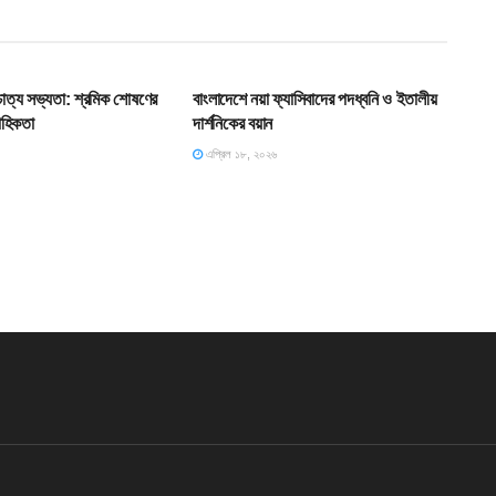
T
HOME POST
শ্চাত্য সভ্যতা: শ্রমিক শোষণের
বাংলাদেশে নয়া ফ্যাসিবাদের পদধ্বনি ও ইতালীয়
াহিকতা
দার্শনিকের বয়ান
এপ্রিল ১৮, ২০২৬