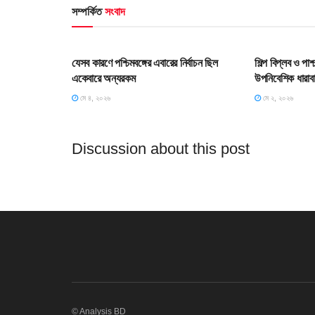
সম্পর্কিত
সংবাদ
HOME POST
HOME POS
যেসব কারণে পশ্চিমবঙ্গের এবারের নির্বাচন ছিল
শিল্প বিপ্লব ও পা
একেবারে অন্যরকম
উপনিবেশিক ধারাব
মে ৪, ২০২৬
মে ২, ২০২৬
Discussion about this post
© Analysis BD