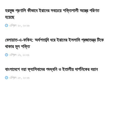
হরমুজ প্রণালি কীভাবে ইরানের সবচেয়ে শক্তিশালী অস্ত্রে পরিণত
হয়েছে
এপ্রিল ২০, ২০২৬
বেলায়াত-এ-ফকিহ: অর্ধশতাব্দি ধরে ইরানের ইসলামি প্রজাতন্ত্র টিকে
থাকার মূল শক্তি
এপ্রিল ১৯, ২০২৬
বাংলাদেশে নয়া ফ্যাসিবাদের পদধ্বনি ও ইতালীয় দার্শনিকের বয়ান
এপ্রিল ১৮, ২০২৬