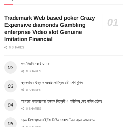
Trademark Web based poker Crazy
Expensive diamonds Gambling
enterprise Video slot Genuine
Imitation Financial
0 SHARES
শুভ হিজরি নববর্ষ ১৪৪৫
0 SHARES
ক্রসফায়ার উত্থান করেছিলো স্বৈরাচারী শেখ মুজিব
0 SHARES
আবারো সমালোচনায় ইসলাম বিদ্বেষী ও নারীলিপ্সু সেই নাহিদ রেইন্স!
0 SHARES
দুদক নিয়ে অ্যানালাইসিস বিডির সংবাদে টনক নড়ল আদালতের