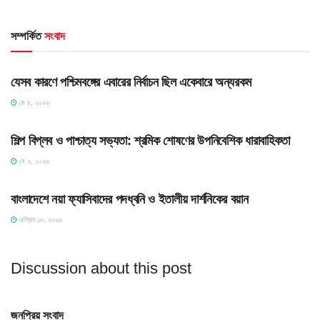
সম্পর্কিত
সংবাদ
HOME POST
যেসব কারণে পশ্চিমবঙ্গের এবারের নির্বাচন ছিল একেবারে অন্যরকম
মে ৪, ২০২৬
HOME POST
শিল্প বিপ্লব ও পাশ্চাত্য সভ্যতা: শ্রমিক শোষণের উপনিবেশিক ধারাবাহিকতা
মে ২, ২০২৬
HOME POST
বাংলাদেশে নয়া ফ্যাসিবাদের পদধ্বনি ও ইতালীয় দার্শনিকের বয়ান
এপ্রিল ১৮, ২০২৬
Discussion about this post
জনপ্রিয় সংবাদ