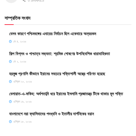
0 SHARES
সাম্প্রতিক সংবাদ
যেসব কারণে পশ্চিমবঙ্গের এবারের নির্বাচন ছিল একেবারে অন্যরকম
মে ৪, ২০২৬
শিল্প বিপ্লব ও পাশ্চাত্য সভ্যতা: শ্রমিক শোষণের উপনিবেশিক ধারাবাহিকতা
মে ২, ২০২৬
হরমুজ প্রণালি কীভাবে ইরানের সবচেয়ে শক্তিশালী অস্ত্রে পরিণত হয়েছে
এপ্রিল ২০, ২০২৬
বেলায়াত-এ-ফকিহ: অর্ধশতাব্দি ধরে ইরানের ইসলামি প্রজাতন্ত্র টিকে থাকার মূল শক্তি
এপ্রিল ১৯, ২০২৬
বাংলাদেশে নয়া ফ্যাসিবাদের পদধ্বনি ও ইতালীয় দার্শনিকের বয়ান
এপ্রিল ১৮, ২০২৬