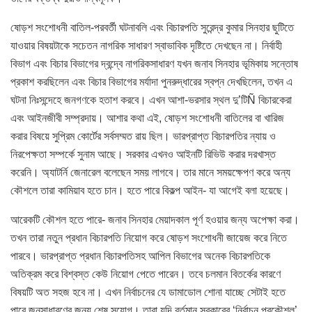
ষোড়শ সংশোধনী বাতিল-পরবর্তী ঘটনাবলি এবং বিচারপতি সুরেন্দ্র কুমার সিনহার ছুটিতে
যাওয়ার বিষয়টাকে সচেতন নাগরিক সাধারণ স্বাভাবিক দৃষ্টিতে দেখছেন না। নির্বাহী
বিভাগ এবং বিচার বিভাগের দ্বন্দ্বে নাগরিকসাধারণ যখন জনাব সিনহার ভূমিকায় সন্তোষ
প্রকাশ করছিলেন এবং বিচার বিভাগের মর্যাদা পুনরুদ্ধারের স্বপ্ন দেখছিলেন, তখন এ
ঘটনা নিঃসন্দেহে জনগণকে হতাশ করবে। এখন আশা-ভরসার স্থল দু’টিÑ বিচারকেরা
এবং আইনজীবী সম্প্রদায়। আশার কথা এই, ষোড়শ সংশোধনী বাতিলের বা খারিজ
করার বিষয়ে সুপ্রিম কোর্টের সর্বসম্মত রায় ছিল। ভারপ্রাপ্ত বিচারপতির ন্যায় ও
নিরপেক্ষতা সম্পর্কে সুনাম আছে। সরকার এখনও আইনটি রিভিউ করার দরখাস্ত
করেনি। অ্যাটর্নি জেনারেল বলেছেন সময় লাগবে। তার মানে সময়ক্ষেপণ করে অন্য
কৌশলে তারা কামিয়াব হতে চান। হতে পারে বিকল্প আইন- যা আগেই বলা হয়েছে।
আরেকটি কৌশল হতে পারে- জনাব সিনহার মেয়াদকাল পূর্ণ হওয়ার জন্য অপেক্ষা করা।
তখন তারা নতুন প্রধান বিচারপতি নিয়োগ করে ষোড়শ সংশোধনী জায়েজ করে নিতে
পারবে। ভারপ্রাপ্ত প্রধান বিচারপতিসহ আপিল বিভাগের অনেক বিচারপতিকে
অতিক্রম করে বিশ্বস্ত কেউ নিয়োগ পেতে পারেন। তবে চলমান বিতর্কের কারণে
বিষয়টি অত সহজ হবে না। এখন নির্বাচনের যে ডামাডোল শোনা যাচ্ছে সেটাই হতে
পারে জনসাধারণের জন্য শেষ সুযোগ। তারা যদি বর্তমান সরকারের ‘নির্বাচন প্রকৌশল’