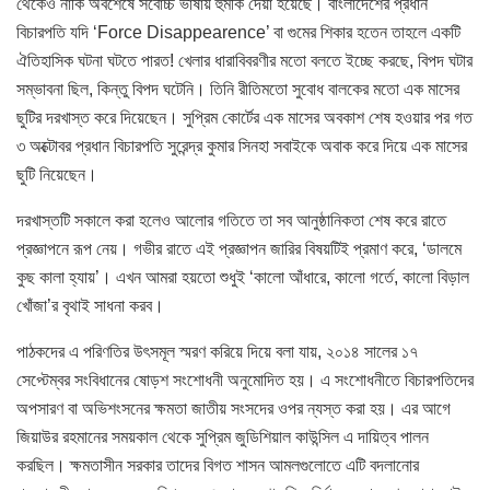
থেকেও নাকি অবশেষে সর্বোচ্চ ভাষায় হুমকি দেয়া হয়েছে। বাংলাদেশের প্রধান
বিচারপতি যদি ‘Force Disappearence’ বা গুমের শিকার হতেন তাহলে একটি
ঐতিহাসিক ঘটনা ঘটতে পারত! খেলার ধারাবিবরণীর মতো বলতে ইচ্ছে করছে, বিপদ ঘটার
সম্ভাবনা ছিল, কিন্তু বিপদ ঘটেনি। তিনি রীতিমতো সুবোধ বালকের মতো এক মাসের
ছুটির দরখাস্ত করে দিয়েছেন। সুপ্রিম কোর্টের এক মাসের অবকাশ শেষ হওয়ার পর গত
৩ অক্টোবর প্রধান বিচারপতি সুরেন্দ্র কুমার সিনহা সবাইকে অবাক করে দিয়ে এক মাসের
ছুটি নিয়েছেন।
দরখাস্তটি সকালে করা হলেও আলোর গতিতে তা সব আনুষ্ঠানিকতা শেষ করে রাতে
প্রজ্ঞাপনে রূপ নেয়। গভীর রাতে এই প্রজ্ঞাপন জারির বিষয়টিই প্রমাণ করে, ‘ডালমে
কুছ কালা হ্যায়’। এখন আমরা হয়তো শুধুই ‘কালো আঁধারে, কালো গর্তে, কালো বিড়াল
খোঁজা’র বৃথাই সাধনা করব।
পাঠকদের এ পরিণতির উৎসমূল স্মরণ করিয়ে দিয়ে বলা যায়, ২০১৪ সালের ১৭
সেপ্টেম্বর সংবিধানের ষোড়শ সংশোধনী অনুমোদিত হয়। এ সংশোধনীতে বিচারপতিদের
অপসারণ বা অভিশংসনের ক্ষমতা জাতীয় সংসদের ওপর ন্যস্ত করা হয়। এর আগে
জিয়াউর রহমানের সময়কাল থেকে সুপ্রিম জুডিশিয়াল কাউন্সিল এ দায়িত্ব পালন
করছিল। ক্ষমতাসীন সরকার তাদের বিগত শাসন আমলগুলোতে এটি বদলানোর