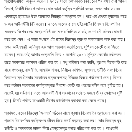
প্রয়োজনীয়তা অনুভব করেনি। ২০১৪ সালে তথাকথিত নির্বাচনের পর যখন তারা আইন
বিভাগ, নির্বাহী বিভাগে তাদের ষোল আনা কর্তৃত্ব প্রতিষ্ঠা করেন, তখন তারা তাদের
একমাত্র চ্যালেঞ্জ উচ্চ আদালত নিয়ন্ত্রণে অগ্রসর হন। পরে এর বৈধতা চ্যালেঞ্জ করে
৯ জন আইনজীবী রিট করেন। ২০১৬ সালের ৫ মে হাইকোর্টের তিনজন বিচারপতির
সমন্বয়ে বিশেষ বেঞ্চ সংখ্যাগরিষ্ঠ মতামতের ভিত্তিতে ওই সংশোধনী অবৈধ ঘোষণা
করে রায় দেন। এ সময় সংসদে এই রায়ের বিরুদ্ধে ব্যাপক সমালোচনা লক্ষ করা যায়।
তখন আইনমন্ত্রী আনিসুল হক আশা প্রকাশ করেছিলেন, সুপ্রিম কোর্টে তারা জিতে
যাবেন। তার সেই আশায় গুড়েবালি দিয়ে ১ আগস্ট ২০১৭ সুপ্রিম কোর্টের সর্বসম্মত
রায়ে সরকারের আবেদন খারিজ করা হয়। শুধু খারিজই করা হয়নি, প্রধান বিচারপতি তার
রায়ে গণতন্ত্র, রাজনীতি, সামরিক শাসন, নির্বাচন কমিশন, সুশাসন, দুর্নীতি এবং বিচার
বিভাগের স্বাধীনতায় সরকারের হস্তক্ষেপসহ বিভিন্ন বিষয়ে পর্যবেক্ষণ দেন। বিশেষ
করে বর্তমান সরকারের কার্যব্যবস্থার বিপক্ষে একটি বড় ধরনের দলিল বলে গৃহীত হয়।
এতেই হয় সর্বনাশ। এতে আওয়ামী লীগ সরকারের সর্বোচ্চ মহলে তীব্র ক্ষোভের সৃষ্টি
হয়। তিনটি পর্যায়ে আওয়ামী লীগের রণকৌশল ব্যাখ্যা করা যেতে পারে।
প্রথমত, রায়ের বিরুদ্ধে ‘জনমত’ গঠনের নামে প্রধান বিচারপতির তুলাধোনা করা হয়।
প্রধান বিচারপতির ব্যক্তিগত জীবন নিয়ে কদর্য মন্তব্য করা হয়। তার বিরুদ্ধে ঘুষ,
দুর্নীতি ও আয়করের মামলা দিয়ে হেস্তনেস্ত করার পরিকল্পনা করা হয়। আওয়ামী