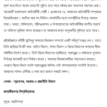
ব্যর্থ করে দিতে পারেন তাহলেই সুচিত হতে পারে আঁধার রাত অবশেষে আলোর রেখা।
আরেকটি ভরসাস্থল আইনজীবী গোষ্ঠী। দুঃখজনক যে, আমাদের আইনজীবী সম্প্রদায়
দ্বিধাবিভক্ত। জাতির আর সব সিভিল সোসাইটির মতো দলপ্রীতির নিগড়ে আবদ্ধ
তারা। ভারত, পাকিস্তান, শ্রীলঙ্কাসহ এ উপমহাদেশের আইনজীবীরা জাতীয় স্বার্থে
যে অভিন্ন ভূমিকা পালন করেছেন তা আমাদের জন্য অনুসরণীয় দৃষ্টান্ত হতে পারে।
রাষ্ট্রবিজ্ঞানে মনীষী মন্টেস্কু ক্ষমতার বিভাজন সম্পর্কে একটি পরিপূর্ণ তত্ত্ব দেন। তাতে
তিনি রাষ্ট্রের তিনটি অঙ্গ- আইন বিভাগ, শাসন বিভাগ ও বিচার বিভাগের ক্ষমতার সীমা-
পরিসীমা নির্দেশ করেন। তিনি বিচার বিভাগের স্বকীয়তা, স্বাতন্ত্র্য ও মর্যাদাকে সুশাসন
নির্ণয়ের মাপকাঠি বলে নির্ধারণ করেন। ক্ষমতার বিভাজনবাদীরা শক্তভাবে বলছেন,
যেখানে বিচার বিভাগ যতটা স্বাতন্ত্র্যের মালিক সেই শাসনব্যবস্থা ততটাই উত্তম।
আমাদের শাসক এলিটরা এ কথা মনে রাখলে সবারই মঙ্গল।
লেখক : প্রফেসর, সরকার ও রাজনীতি বিভাগ
জাহাঙ্গীরনগর বিশ্ববিদ্যালয়
সূত্র: নয়াদিগন্ত