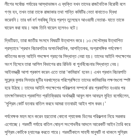
লীগের সর্বোচ্চ পর্যায়ের আস্থাভাজন এ ব্যক্তি যখন তাদের রাজনৈতিক বিরোধী বলে
গণ্য হন, তখন তারা তাকে রাজাকার তথা শান্তি কমিটির নেতা বানাতেও দ্বিধা
করেননি। তার ধর্ম বর্ণ সবকিছু নিয়ে প্রশ্ন তুলেছেন আওয়ামী নেতারা- যাতে তাকে
ঘায়েল করা যায়। আজ তিনি ঘায়েল হলেনও বটে।
দ্বিতীয়ত, তারা জাতীয় সংসদে বিষয়টি উত্থাপন করে। ১৩ সেপ্টেম্বর উত্থাপিত
প্রস্তাবে ‘প্রধান বিচারপতির অসাংবিধানিক, আপত্তিকর, অপ্রাসঙ্গিক পর্যবেক্ষণ
বাতিলের জন্য আইনি পদক্ষেপ গ্রহণের সিদ্ধান্ত নেয়া হয়। তাদের আইনি পদক্ষেপের
অংশ হিসেবে তারা আপিল বিভাগের রায় রিভিউ বা পুনর্বিবেচনার সিদ্ধান্ত নেয়।
আইনমন্ত্রী আশা প্রকাশ করেন এতে তারা ‘কামিয়াব’ হবেন। এখন প্রধান বিচারপতি
সুরেন্দ্র কুমার সিনহার ছুটির দরখাস্তের পরিপ্রেক্ষিতে তাদের কামিয়াবির লক্ষণগুলো স্পষ্ট
হয়ে উঠছে। তাদের আইনি পদক্ষেপের পরিকল্পনা সম্পর্কে রায় প্রকাশিত হওয়ার পর
তাৎক্ষণিকভাবে প্রকাশিত প্রতিক্রিয়ায় অর্থমন্ত্রী আবুল মাল আবদুল মুহিত বলেছিলেন,
‘সুপ্রিম কোর্ট যতবার বাতিল করবে আমরা ততবারই আইন পাস করব।’
পর্যবেক্ষক মহল মনে করেন হয়তোবা কোনো প্যাকেজ ডিলের পরিকল্পনা নিয়ে সরকার
এগোচ্ছে। পরবর্তী পর্যায়ে বাতিল ষোড়শ সংশোধনীর আদলে আরেকটি আইন তৈরি করে
সুপ্রিম কোর্টকে চ্যালেঞ্জ করতে পারে। পরবর্তীকালে সাহসী মানুষটি না থাকলে সুপ্রিম