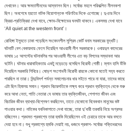
দেখাবেন। আর ক্ষমতাসীনদের আস্ফালন ছিল। সর্বোচ্চ মহলে পরিকল্পিত নীলনকশা
ছিল। অবশেষে হয়তো নাটক বিয়োগান্তক পরিণতির দিকে এগোচ্ছে। দু-চার দিনে
ক্রিয়া-প্রতিক্রিয়া দেখা যাবে, ক্ষোভ-বিক্ষোভের ঘনঘটা থাকবে। একসময় দেখা যাবে
‘All quiet at the western front’।
রোহিঙ্গা ইস্যুতে ঢাকা পড়েছিল সংবেদনশীল সুপ্রিম কোর্ট বনাম সরকারের যুদ্ধটি।
ঘটনাটি বেশ বেকায়দায় ফেলে দিয়েছিল আওয়ামী লীগ সরকারকে। ওবায়দুল কাদেরের
ভাষায় ১৫ আগস্টের ঘটনাবলির পর আওয়ামী লীগের এত বড় বিপদের সম্ভাবনা আর
ঘটেনি। ঘটনার ধারাবাহিকতায় একটু নড়েচড়ে বসেছিল বিরোধী গোষ্ঠী। ম্লান হাসি উঁকি
দিয়েছিল সরকারি শিবিরে। ষোড়শ সংশোধনী বিরোধী রায়কে কোনো মতেই সহ্য করতে
পারছিল না তারা। বিন্দুবিসর্গ পর্যন্ত সমালোচনার ধার সইতে পারে না যারা, তাদের কাছে
এটা ছিল হিমালয় সমান। প্রধান বিচারপতিকে লক্ষ্য করে প্রধান ব্যক্তিত্ব থেকে শুরু
করে আধা নেতা, পাতি নেতারা যে ভাষায় তার ব্যক্তিজীবন, পেশাগত জীবন এবং
বিচারিক জীবন ব্যাখ্যা-বিশ্লেষণ করছিলেন, তাতে যেকোনো বিবেকবান মানুষের কষ্ট
পাওয়ার কথা। নাটকের যবনিকাপাতে দেখা যাচ্ছে, তারা দু’ধারী তরবারি নিয়ে অগ্রসর
হচ্ছিলেন। প্রথমত প্রকাশ্যে তারা হুমকি দিয়েছিলেন ওই চেয়ারে তাকে আর বসতে
দেয়া হবে না। শুধু প্রকাশ্যে হুমকি দেয়াই নয়, গুজবে প্রকাশ- সর্বোচ্চ শক্তিধরদের