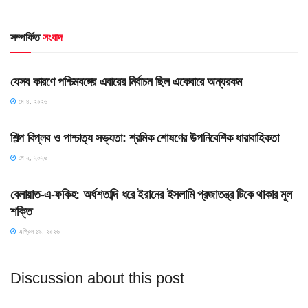
সম্পর্কিত
সংবাদ
HOME POST
যেসব কারণে পশ্চিমবঙ্গের এবারের নির্বাচন ছিল একেবারে অন্যরকম
মে ৪, ২০২৬
HOME POST
শিল্প বিপ্লব ও পাশ্চাত্য সভ্যতা: শ্রমিক শোষণের উপনিবেশিক ধারাবাহিকতা
মে ২, ২০২৬
SLIDE
বেলায়াত-এ-ফকিহ: অর্ধশতাব্দি ধরে ইরানের ইসলামি প্রজাতন্ত্র টিকে থাকার মূল
শক্তি
এপ্রিল ১৯, ২০২৬
Discussion about this post