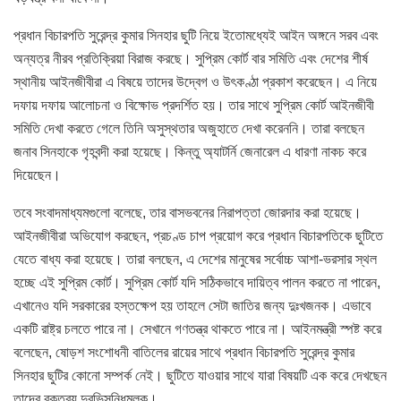
প্রধান বিচারপতি সুরেন্দ্র কুমার সিনহার ছুটি নিয়ে ইতোমধ্যেই আইন অঙ্গনে সরব এবং
অন্যত্র নীরব প্রতিক্রিয়া বিরাজ করছে। সুপ্রিম কোর্ট বার সমিতি এবং দেশের শীর্ষ
স্থানীয় আইনজীবীরা এ বিষয়ে তাদের উদ্বেগ ও উৎকণ্ঠা প্রকাশ করেছেন। এ নিয়ে
দফায় দফায় আলোচনা ও বিক্ষোভ প্রদর্শিত হয়। তার সাথে সুপ্রিম কোর্ট আইনজীবী
সমিতি দেখা করতে গেলে তিনি অসুস্থতার অজুহাতে দেখা করেননি। তারা বলছেন
জনাব সিনহাকে গৃহবন্দী করা হয়েছে। কিন্তু অ্যাটর্নি জেনারেল এ ধারণা নাকচ করে
দিয়েছেন।
তবে সংবাদমাধ্যমগুলো বলেছে, তার বাসভবনের নিরাপত্তা জোরদার করা হয়েছে।
আইনজীবীরা অভিযোগ করছেন, প্রচণ্ড চাপ প্রয়োগ করে প্রধান বিচারপতিকে ছুটিতে
যেতে বাধ্য করা হয়েছে। তারা বলছেন, এ দেশের মানুষের সর্বোচ্চ আশা-ভরসার স্থল
হচ্ছে এই সুপ্রিম কোর্ট। সুপ্রিম কোর্ট যদি সঠিকভাবে দায়িত্ব পালন করতে না পারেন,
এখানেও যদি সরকারের হস্তক্ষেপ হয় তাহলে সেটা জাতির জন্য দুঃখজনক। এভাবে
একটি রাষ্ট্র চলতে পারে না। সেখানে গণতন্ত্র থাকতে পারে না। আইনমন্ত্রী স্পষ্ট করে
বলেছেন, ষোড়শ সংশোধনী বাতিলের রায়ের সাথে প্রধান বিচারপতি সুরেন্দ্র কুমার
সিনহার ছুটির কোনো সম্পর্ক নেই। ছুটিতে যাওয়ার সাথে যারা বিষয়টি এক করে দেখছেন
তাদের বক্তব্য দুরভিসন্ধিমূলক।