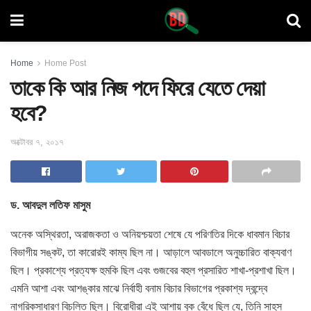
Home
Home Post
তাকে কি আর নিজ পদে ফিরে যেতে দেয়া
হবে?
অক্টোবর ৭, ২০১৭
ড. আবদুল লতিফ মাসুম
অনেক অস্থিরতা, অরাজকতা ও অনিয়শ্চয়তা শেষে যে পরিণতির দিকে ধাবমান
বিচার
বিভাগীয় সঙ্কট, তা কারোরই কাম্য ছিল না। আড়ালে আবডালে অনুচ্চারিত বাক্যবাণ
ছিল। প্রকাশ্যে প্রত্যক্ষ হুমকি ছিল এবং গুজবের বহুল প্রসারিত শাখা-প্রশাখা ছিল।
এমনি আশা এবং আশঙ্কার মাঝে নির্বাহী বনাম বিচার বিভাগের প্রকাশ্য দ্বন্দ্বে
নাগরিকসাধারণ বিচলিত ছিল। বিরোধীরা এই আশায় বুক বেঁধে ছিল যে, তিনি সাহস