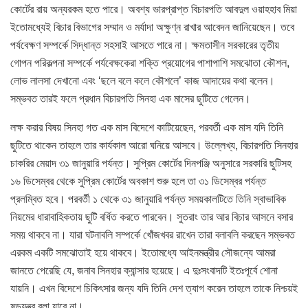
কোর্টের রায় অন্যরকম হতে পারে। অবশ্য ভারপ্রাপ্ত বিচারপতি আবদুল ওয়াহহাব মিয়া
ইতোমধ্যেই বিচার বিভাগের সম্মান ও মর্যাদা অক্ষুণ্ন রাখার আবেদন জানিয়েছেন। তবে
পর্যবেক্ষণ সম্পর্কে সিদ্ধান্ত সহসাই আসতে পারে না। ক্ষমতাসীন সরকারের তৃতীয়
গোপন পরিকল্পনা সম্পর্কে পর্যবেক্ষকেরা শক্তি প্রয়োগের পাশাপাশি সমঝোতা কৌশল,
লোভ লালসা দেখানো এবং ‘ছলে বলে কলে কৌশলে’ কাজ আদায়ের কথা বলেন।
সম্ভবত তারই ফলে প্রধান বিচারপতি সিনহা এক মাসের ছুটিতে গেলেন।
লক্ষ করার বিষয় সিনহা গত এক মাস বিদেশে কাটিয়েছেন, পরবর্তী এক মাস যদি তিনি
ছুটিতে থাকেন তাহলে তার কার্যকাল আরো ঘনিয়ে আসবে। উল্লেখ্য, বিচারপতি সিনহার
চাকরির মেয়াদ ৩১ জানুয়ারি পর্যন্ত। সুপ্রিম কোর্টের দিনপঞ্জি অনুসারে সরকারি ছুটিসহ
১৬ ডিসেম্বর থেকে সুপ্রিম কোর্টের অবকাশ শুরু হলে তা ৩১ ডিসেম্বর পর্যন্ত
প্রলম্বিত হবে। পরবর্তী ১ থেকে ৩১ জানুয়ারি পর্যন্ত সময়কালটিতে তিনি স্বাভাবিক
নিয়মের ধারাবাহিকতায় ছুটি বর্ধিত করতে পারবেন। সুতরাং তার আর বিচার আসনে বসার
সময় থাকবে না। যারা ঘটনাবলি সম্পর্কে খোঁজখবর রাখেন তারা বলাবলি করছেন সম্ভবত
এরকম একটি সমঝোতাই হয়ে থাকবে। ইতোমধ্যে আইনমন্ত্রীর সৌজন্যে আমরা
জানতে পেরেছি যে, জনাব সিনহার ক্যান্সার হয়েছে। এ দুঃসংবাদটি ইতঃপূর্বে শোনা
যায়নি। এখন বিদেশে চিকিৎসার জন্য যদি তিনি দেশ ত্যাগ করেন তাহলে তাকে নিশ্চয়ই
ষড়যন্ত্র বলা যাবে না।