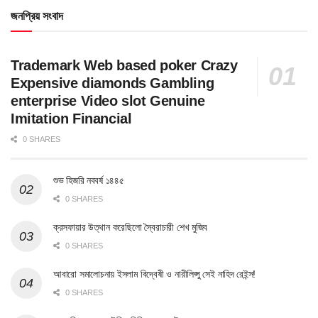
জনপ্রিয় সংবাদ
Trademark Web based poker Crazy
Expensive diamonds Gambling
enterprise Video slot Genuine
Imitation Financial
0 SHARES
শুভ হিজরি নববর্ষ ১৪৪৫
0 SHARES
ক্রসফায়ার উত্থান করেছিলো স্বৈরাচারী শেখ মুজিব
0 SHARES
আবারো সমালোচনায় ইসলাম বিদ্বেষী ও নারীলিপ্সু সেই নাহিদ রেইন্স!
0 SHARES