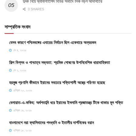
দুদক নিয়ে অ্যানালাইসিস বিডির সংবাদে টনক নড়ল আদালতের
0 SHARES
সাম্প্রতিক সংবাদ
যেসব কারণে পশ্চিমবঙ্গের এবারের নির্বাচন ছিল একেবারে অন্যরকম
মে ৪, ২০২৬
শিল্প বিপ্লব ও পাশ্চাত্য সভ্যতা: শ্রমিক শোষণের উপনিবেশিক ধারাবাহিকতা
মে ২, ২০২৬
হরমুজ প্রণালি কীভাবে ইরানের সবচেয়ে শক্তিশালী অস্ত্রে পরিণত হয়েছে
এপ্রিল ২০, ২০২৬
বেলায়াত-এ-ফকিহ: অর্ধশতাব্দি ধরে ইরানের ইসলামি প্রজাতন্ত্র টিকে থাকার মূল শক্তি
এপ্রিল ১৯, ২০২৬
বাংলাদেশে নয়া ফ্যাসিবাদের পদধ্বনি ও ইতালীয় দার্শনিকের বয়ান
এপ্রিল ১৮, ২০২৬