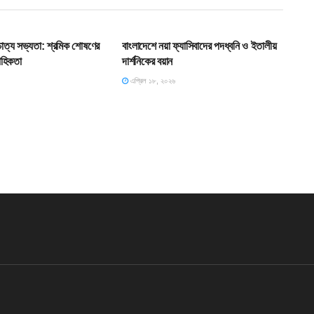
T
HOME POST
শ্চাত্য সভ্যতা: শ্রমিক শোষণের
বাংলাদেশে নয়া ফ্যাসিবাদের পদধ্বনি ও ইতালীয়
াহিকতা
দার্শনিকের বয়ান
এপ্রিল ১৮, ২০২৬