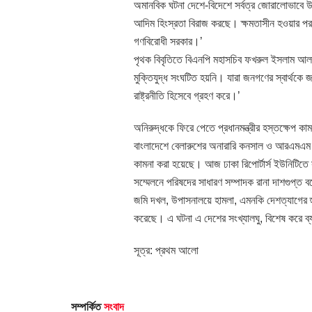
অমানবিক ঘটনা দেশে-বিদেশে সর্বত্র জোরালোভাব
আদিম হিংস্রতা বিরাজ করছে। ক্ষমতাসীন হওয়ার পর 
গণবিরোধী সরকার।’
পৃথক বিবৃতিতে বিএনপি মহাসচিব ফখরুল ইসলাম আলমগী
মুক্তিযুদ্ধ সংঘটিত হয়নি। যারা জনগণের স্বার্থকে জ
রাষ্ট্রনীতি হিসেবে গ্রহণ করে।’
অনিরুদ্ধকে ফিরে পেতে প্রধানমন্ত্রীর হস্তক্ষেপ কাম
বাংলাদেশে বেলারুশের অনারারি কনসাল ও আরএমএম গ্র
কামনা করা হয়েছে। আজ ঢাকা রিপোর্টার্স ইউনিটিতে স
সম্মেলনে পরিষদের সাধারণ সম্পাদক রানা দাশগুপ্ত 
জমি দখল, উপাসনালয়ে হামলা, এমনকি দেশত্যাগের হু
করেছে। এ ঘটনা এ দেশের সংখ্যালঘু, বিশেষ করে ব
সূত্র: প্রথম আলো
সম্পর্কিত
সংবাদ