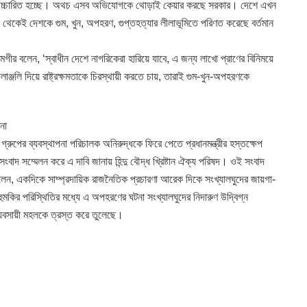
ে উচ্চারিত হচ্ছে। অথচ এসব অভিযোগকে থোড়াই কেয়ার করছে সরকার। দেশে এখন
থেকেই দেশকে গুম, খুন, অপহরণ, গুপ্তহত্যার লীলাভূমিতে পরিণত করেছে বর্তমান
র বলেন, ‘স্বাধীন দেশে নাগরিকেরা হারিয়ে যাবে, এ জন্য লাখো প্রাণের বিনিময়ে
লাঞ্জলি দিয়ে রাষ্ট্রক্ষমতাকে চিরস্থায়ী করতে চায়, তারাই গুম-খুন-অপহরণকে
না
ুপের ব্যবস্থাপনা পরিচালক অনিরুদ্ধকে ফিরে পেতে প্রধানমন্ত্রীর হস্তক্ষেপ
ংবাদ সম্মেলন করে এ দাবি জানায় হিন্দু বৌদ্ধ খ্রিষ্টান ঐক্য পরিষদ। ওই সংবাদ
বলেন, একদিকে সাম্প্রদায়িক রাজনৈতিক প্রচারণা আরেক দিকে সংখ্যালঘুদের জায়গা-
মকির পরিস্থিতির মধ্যে এ অপহরণের ঘটনা সংখ্যালঘুদের নিদারুণ উদ্বিগ্ন
্যবসায়ী মহলকে ত্রস্ত করে তুলেছে।