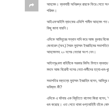
আহমেদ। ব্যবসায়ী অনিরুদ্ধ রায়কে ফিরে পেতে সংবাদ সম
পরিষদ।
আইএফআইসি ব্যাংকের এভিপি শামীম আহমেদ গত সোম
কিছু জানা যায়নি।
এদিকে আমিনুরের সন্ধান দাবি করে আজ বুধবার বিকে
জেনারেল (অব.) সৈয়দ মুহাম্মদ ইবরাহিমের সভাপতিত্ব
আহমেদসহ ২০ দলের নেতারা অংশ নেন।
আইনশৃঙ্খলা বাহিনীকে সরকার কিলিং মিশনে ব্যবহা
মদদে আজ বিরোধী দলের নেতা-কর্মীদের হত্যা-গুম-খুন
সভাপতির বক্তব্যে মুহাম্মদ ইবরাহিম বলেন, আমিনু
ভবিষ্যৎ কী?
এদিকে এ ঘটনায় এক বিবৃতিতে খালেদা জিয়া বলেন, ‘আমি
গুম করেছে। ওত পেতে থাকা গুপ্তবাহিনী তাঁকে কোথ