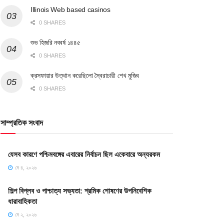
Illinois Web based casinos
0 SHARES
শুভ হিজরি নববর্ষ ১৪৪৫
0 SHARES
ক্রসফায়ার উত্থান করেছিলো স্বৈরাচারী শেখ মুজিব
0 SHARES
সাম্প্রতিক সংবাদ
যেসব কারণে পশ্চিমবঙ্গের এবারের নির্বাচন ছিল একেবারে অন্যরকম
মে ৪, ২০২৬
শিল্প বিপ্লব ও পাশ্চাত্য সভ্যতা: শ্রমিক শোষণের উপনিবেশিক
ধারাবাহিকতা
মে ২, ২০২৬