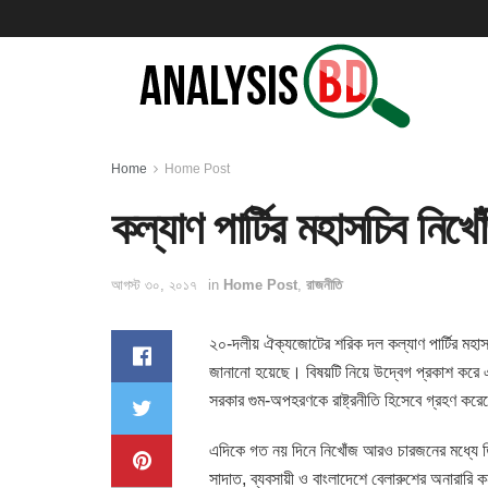
Home
Home Post
কল্যাণ পার্টির মহাসচিব নি
আগস্ট ৩০, ২০১৭
in
Home Post
,
রাজনীতি
২০-দলীয় ঐক্যজোটের শরিক দল কল্যাণ পার্টির মহাস
জানানো হয়েছে। বিষয়টি নিয়ে উদ্বেগ প্রকাশ করে 
সরকার গুম-অপহরণকে রাষ্ট্রনীতি হিসেবে গ্রহণ কর
এদিকে গত নয় দিনে নিখোঁজ আরও চারজনের মধ্যে 
সাদাত, ব্যবসায়ী ও বাংলাদেশে বেলারুশের অনারারি ক