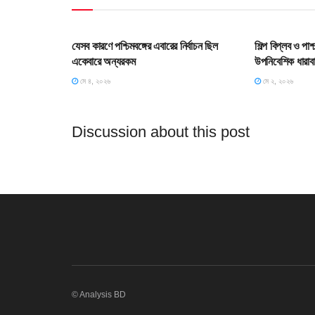
HOME POST
HOME POS
যেসব কারণে পশ্চিমবঙ্গের এবারের নির্বাচন ছিল
শিল্প বিপ্লব ও পা
একেবারে অন্যরকম
উপনিবেশিক ধারাব
মে ৪, ২০২৬
মে ২, ২০২৬
Discussion about this post
© Analysis BD