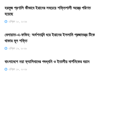
হরমুজ প্রণালি কীভাবে ইরানের সবচেয়ে শক্তিশালী অস্ত্রে পরিণত
হয়েছে
এপ্রিল ২০, ২০২৬
বেলায়াত-এ-ফকিহ: অর্ধশতাব্দি ধরে ইরানের ইসলামি প্রজাতন্ত্র টিকে
থাকার মূল শক্তি
এপ্রিল ১৯, ২০২৬
বাংলাদেশে নয়া ফ্যাসিবাদের পদধ্বনি ও ইতালীয় দার্শনিকের বয়ান
এপ্রিল ১৮, ২০২৬