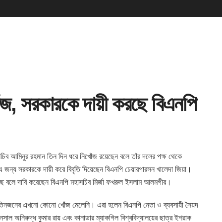
খোঁজ, সরকারকে দায়ী করছে বিএনপি
চিব আমিনুর রহমান
তিন দিন ধরে নিখোঁজ রয়েছেন বলে তাঁর দলের পক্ষ থেকে
এ জন্য সরকারকে দায়ী করে বিবৃতি দিয়েছেন বিএনপি চেয়ারপারসন খালেদা জিয়া।
েছে বলে দাবি করেছেন বিএনপি মহাসচিব মির্জা ফখরুল ইসলাম আলমগীর।
তিনজনের এখনো কোনো খোঁজ মেলেনি। এরা হলেন বিএনপি নেতা ও ব্যবসায়ী সৈয়দ
নসাল অনিরুদ্ধ কুমার রায় এবং কানাডার ম্যাকগিল বিশ্ববিদ্যালয়ের ছাত্র ইশরাক