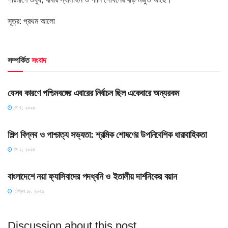
সূত্র: প্রথম আলো
সম্পর্কিত
সংবাদ
HOME POST
যেসব কারণে পশ্চিমবঙ্গের এবারের নির্বাচন ছিল একেবারে অন্যরকম
মে ৪, ২০২৬
HOME POST
শিল্প বিপ্লব ও পাশ্চাত্য সভ্যতা: শ্রমিক শোষণের উপনিবেশিক ধারাবাহিকতা
মে ২, ২০২৬
HOME POST
বাংলাদেশে নয়া ফ্যাসিবাদের পদধ্বনি ও ইতালীয় দার্শনিকের বয়ান
এপ্রিল ১৮, ২০২৬
Discussion about this post