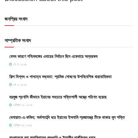
জনপ্রিয় সংবাদ
সাম্প্রতিক সংবাদ
যেসব কারণে পশ্চিমবঙ্গের এবারের নির্বাচন ছিল একেবারে অন্যরকম
মে ৪, ২০২৬
শিল্প বিপ্লব ও পাশ্চাত্য সভ্যতা: শ্রমিক শোষণের উপনিবেশিক ধারাবাহিকতা
মে ২, ২০২৬
হরমুজ প্রণালি কীভাবে ইরানের সবচেয়ে শক্তিশালী অস্ত্রে পরিণত হয়েছে
এপ্রিল ২০, ২০২৬
বেলায়াত-এ-ফকিহ: অর্ধশতাব্দি ধরে ইরানের ইসলামি প্রজাতন্ত্র টিকে থাকার মূল শক্তি
এপ্রিল ১৯, ২০২৬
বাংলাদেশে নয়া ফ্যাসিবাদের পদধ্বনি ও ইতালীয় দার্শনিকের বয়ান