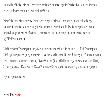
আওয়ামী লীগের সাধারণ সম্পাদক ওবায়দুল কাদের প্রধান বিচারপতি এস কে সিনহার
সঙ্গে যে বৈঠক করেছেন, তা নজিরবিহীন।’
বিএনপির মহাসচিব বলেন, ‘সারা দেশ বন্যায় ভাসছে, ১০ জেলা চরম ক্ষতিগ্রস্ত
হয়েছে। বন্যায় ৫০ জন মানুষ মারা গেছে। সরকারের উচিত ছিল দ্রুততম সময়ে
বন্যার্ত মানুষের পাশে দাঁড়ানো। সরকার তা না করে নতুন করে ক্ষমতায় আসার
ফন্দিফিকির করছে।’
মির্জা ফখরুল সৈয়দপুরকে বন্যাদুর্গত এলাকা ঘোষণার দাবি জানান। তিনি সৈয়দপুরের
বিভিন্ন আশ্রয়কেন্দ্র ঘুরে দেখেন। এ সময় তাঁর সঙ্গে ছিলেন সৈয়দপুর পৌরসভার মেয়র
মো. আমজাদ হোসেন সরকার, বিএনপির কেন্দ্রীয় কমিটির সদস্য আখতারুজ্জামান মিয়া,
সৈয়দপুর রাজনৈতিক জেলা বিএনপির সভাপতি অধ্যক্ষ আবদুল গফুর সরকার প্রমুখ।
সূত্র: প্রথম আলো
সম্পর্কিত
সংবাদ
HOME POST