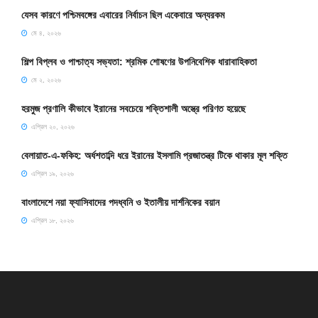
যেসব কারণে পশ্চিমবঙ্গের এবারের নির্বাচন ছিল একেবারে অন্যরকম
মে ৪, ২০২৬
শিল্প বিপ্লব ও পাশ্চাত্য সভ্যতা: শ্রমিক শোষণের উপনিবেশিক ধারাবাহিকতা
মে ২, ২০২৬
হরমুজ প্রণালি কীভাবে ইরানের সবচেয়ে শক্তিশালী অস্ত্রে পরিণত হয়েছে
এপ্রিল ২০, ২০২৬
বেলায়াত-এ-ফকিহ: অর্ধশতাব্দি ধরে ইরানের ইসলামি প্রজাতন্ত্র টিকে থাকার মূল শক্তি
এপ্রিল ১৯, ২০২৬
বাংলাদেশে নয়া ফ্যাসিবাদের পদধ্বনি ও ইতালীয় দার্শনিকের বয়ান
এপ্রিল ১৮, ২০২৬