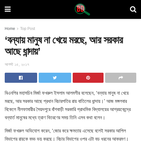
Home
Top Post
‘বন্যায় মানুষ না খেয়ে মরছে, আর সরকার
আছে ধান্দায়’
আগস্ট ১৫, ২০১৭
বিএনপির মহাসচিব মির্জা ফখরুল ইসলাম আলমগীর বলেছেন, ‘বন্যায় মানুষ না খেয়ে
মরছে, আর সরকার আছে প্রধান
বিচারপতির রায় বাতিলের ধান্দায়।’ আজ মঙ্গলবার
বিকেলে নীলফামারীর সৈয়দপুরে বাঁশবাড়ী সরকারি প্রাথমিক বিদ্যালয়ের আশ্রয়কেন্দ্রে
বন্যার্ত মানুষের মধ্যে ত্রাণ বিতরণের সময় তিনি এসব কথা বলেন।
মির্জা ফখরুল অভিযোগ করেন, ‘জোর করে ক্ষমতায় এসেছে বলেই সরকার আপিল
বিভাগের রায়কে বড্ড ভয় করছে। বিচার বিভাগের ওপর এটা বড় ধরনের আক্রমণ।