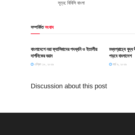
সূত্র: বিবিসি বাংলা
সম্পর্কিত
সংবাদ
HOME POST
HOME POS
বাংলাদেশে নয়া ফ্যাসিবাদের পদধ্বনি ও ইতালীয়
মধ্যপ্রাচ্যে যুদ্
দার্শনিকের বয়ান
পড়বে বাংলাদেশ
এপ্রিল ১৮, ২০২৬
মার্চ ৯, ২০২৬
Discussion about this post