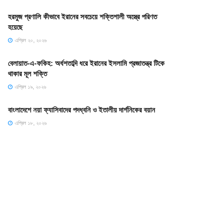
হরমুজ প্রণালি কীভাবে ইরানের সবচেয়ে শক্তিশালী অস্ত্রে পরিণত
হয়েছে
এপ্রিল ২০, ২০২৬
বেলায়াত-এ-ফকিহ: অর্ধশতাব্দি ধরে ইরানের ইসলামি প্রজাতন্ত্র টিকে
থাকার মূল শক্তি
এপ্রিল ১৯, ২০২৬
বাংলাদেশে নয়া ফ্যাসিবাদের পদধ্বনি ও ইতালীয় দার্শনিকের বয়ান
এপ্রিল ১৮, ২০২৬