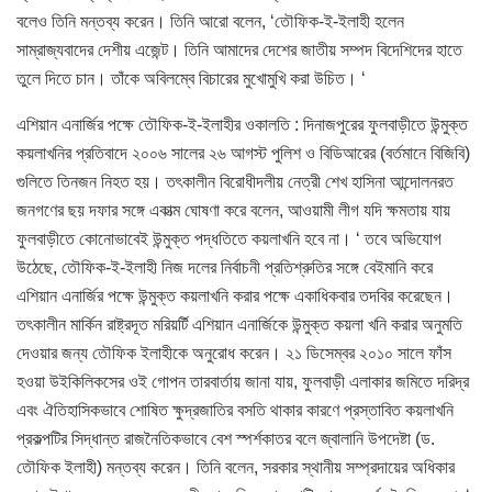
বলেও তিনি মন্তব্য করেন। তিনি আরো বলেন, ‘তৌফিক-ই-ইলাহী হলেন
সাম্রাজ্যবাদের দেশীয় এজেন্ট। তিনি আমাদের দেশের জাতীয় সম্পদ বিদেশিদের হাতে
তুলে দিতে চান। তাঁকে অবিলম্বে বিচারের মুখোমুখি করা উচিত। ‘
এশিয়ান এনার্জির পক্ষে তৌফিক-ই-ইলাহীর ওকালতি : দিনাজপুরের ফুলবাড়ীতে উন্মুক্ত
কয়লাখনির প্রতিবাদে ২০০৬ সালের ২৬ আগস্ট পুলিশ ও বিডিআরের (বর্তমানে বিজিবি)
গুলিতে তিনজন নিহত হয়। তৎকালীন বিরোধীদলীয় নেত্রী শেখ হাসিনা আন্দোলনরত
জনগণের ছয় দফার সঙ্গে একাত্ম ঘোষণা করে বলেন, আওয়ামী লীগ যদি ক্ষমতায় যায়
ফুলবাড়ীতে কোনোভাবেই উন্মুক্ত পদ্ধতিতে কয়লাখনি হবে না। ‘ তবে অভিযোগ
উঠেছে, তৌফিক-ই-ইলাহী নিজ দলের নির্বাচনী প্রতিশ্রুতির সঙ্গে বেইমানি করে
এশিয়ান এনার্জির পক্ষে উন্মুক্ত কয়লাখনি করার পক্ষে একাধিকবার তদবির করেছেন।
তৎকালীন মার্কিন রাষ্ট্রদূত মরিয়র্টি এশিয়ান এনার্জিকে উন্মুক্ত কয়লা খনি করার অনুমতি
দেওয়ার জন্য তৌফিক ইলাহীকে অনুরোধ করেন। ২১ ডিসেম্বর ২০১০ সালে ফাঁস
হওয়া উইকিলিকসের ওই গোপন তারবার্তায় জানা যায়, ফুলবাড়ী এলাকার জমিতে দরিদ্র
এবং ঐতিহাসিকভাবে শোষিত ক্ষুদ্রজাতির বসতি থাকার কারণে প্রস্তাবিত কয়লাখনি
প্রকল্পটির সিদ্ধান্ত রাজনৈতিকভাবে বেশ স্পর্শকাতর বলে জ্বালানি উপদেষ্টা (ড.
তৌফিক ইলাহী) মন্তব্য করেন। তিনি বলেন, সরকার স্থানীয় সম্প্রদায়ের অধিকার