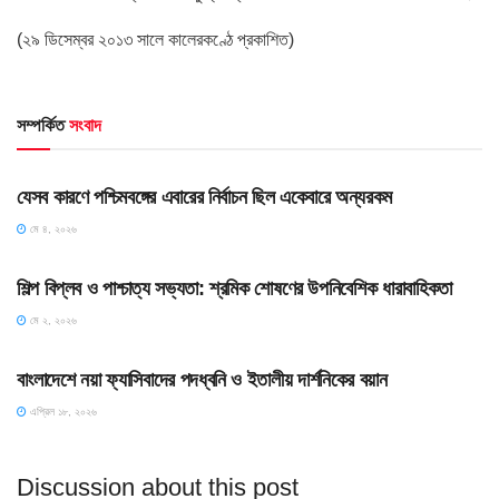
(২৯ ডিসেম্বর ২০১৩ সালে কালেরকণ্ঠে প্রকাশিত)
সম্পর্কিত
সংবাদ
HOME POST
যেসব কারণে পশ্চিমবঙ্গের এবারের নির্বাচন ছিল একেবারে অন্যরকম
মে ৪, ২০২৬
HOME POST
শিল্প বিপ্লব ও পাশ্চাত্য সভ্যতা: শ্রমিক শোষণের উপনিবেশিক ধারাবাহিকতা
মে ২, ২০২৬
HOME POST
বাংলাদেশে নয়া ফ্যাসিবাদের পদধ্বনি ও ইতালীয় দার্শনিকের বয়ান
এপ্রিল ১৮, ২০২৬
Discussion about this post