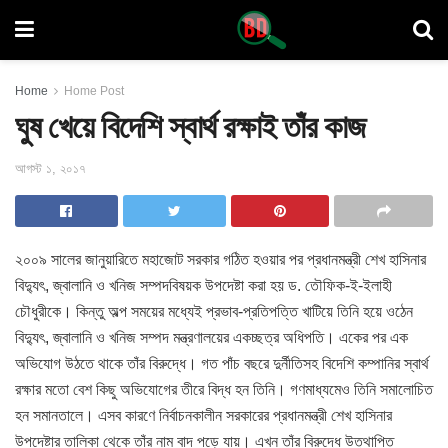
Home
Home Post
ঘুষ খেয়ে বিদেশি স্বার্থ রক্ষাই তাঁর কাজ
আগস্ট ১, ২০১৭
২০০৯ সালের জানুয়ারিতে মহাজোট সরকার গঠিত হওয়ার পর প্রধানমন্ত্রী শেখ হাসিনার
বিদ্যুৎ, জ্বালানি ও খনিজ সম্পদবিষয়ক উপদেষ্টা
করা হয় ড. তৌফিক-ই-ইলাহী
চৌধুরীকে। কিন্তু অল্প সময়ের মধ্যেই প্রভাব-প্রতিপত্তি খাটিয়ে তিনি হয়ে ওঠেন
বিদ্যুৎ, জ্বালানি ও খনিজ সম্পদ মন্ত্রণালয়ের একচ্ছত্র অধিপতি। একের পর এক
অভিযোগ উঠতে থাকে তাঁর বিরুদ্ধে। গত পাঁচ বছরে দুর্নীতিসহ বিদেশি কম্পানির স্বার্থ
রক্ষার মতো বেশ কিছু অভিযোগের তীরে বিদ্ধ হন তিনি। গণমাধ্যমেও তিনি সমালোচিত
হন সমানতালে। এসব কারণে নির্বাচনকালীন সরকারের প্রধানমন্ত্রী শেখ হাসিনার
উপদেষ্টার তালিকা থেকে তাঁর নাম বাদ পড়ে যায়। এখন তাঁর বিরুদ্ধে উত্থাপিত