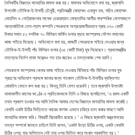
দৈনিকটির বিরুদ্ধে মানহানির মামলা করা হয়। মামলার অভিযোগে বলা হয়, জ্বালানি
উপদেষ্টা তৌফিক-ই-ইলাহী চৌধুরী, প্রতিমন্ত্রী মোহাম্মদ এনামুল হক, সচিব মোহাম্মদ
মোহসিন ও পেট্রোবাংলার সাবেক চেয়ারম্যান মোক্তাদির আলীর পারস্পরিক যোগসাজশে
আন্তর্জাতিক তেল-গ্যাস কম্পানি শেভরনকে অপ্রয়োজনীয়ভাবে প্রায় ৩৭০ কোটি
টাকার সমান ৫২ দশমিক ৭০ মিলিয়ন মার্কিন ডলার ব্যয়ে কম্প্রেসর স্টেশন বসানোর
কাজ পাইয়ে দিয়েছে। অভিযোগে বলা হয়, কাজটি শেভরনকে পাইয়ে দেওয়ার জন্য
তৌফিক-ই-ইলাহী পাঁচ মিলিয়ন ডলার (৩৫ কোটি টাকা) ঘুষ নিয়েছেন। প্রধানমন্ত্রীর
তদন্তের নির্দেশ থাকা সত্ত্বেও গত চার বছরেও এ তদন্তকাজ শেষ হয়নি।
শেভরনকে কম্প্রেসর কেনার কাজ পাইয়ে দেওয়ার বিনিময়ে পাঁচ মিলিয়ন ডলার ঘুষ
গ্রহণের অভিযোগ প্রসঙ্গে জানার জন্য গতকাল তৌফিক-ই-ইলাহীর ব্যক্তিগত
মোবাইল ফোনে কল করা হয়। কিন্তু তিনি ফোন ধরেননি। তবে জ্বালানি উপদেষ্টা
থাকাকালীন কালের কণ্ঠের এ প্রতিবেদককে তিনি এ বিষয়ে বলেছিলেন, ‘এ রকম একটি
তথ্য প্রকাশ হওয়ার পর আমি দৈনিক আমার দেশের বিরুদ্ধে মানহানির মামলা করেছি।
বেনামি একটা চিঠির ভিত্তিতে খবরের কাগজ এভাবে চরিত্র হনন করার কারণে আমি
মানহানির মামলা করি। বিষয়টি বিচারাধীন রয়েছে। ‘ এ বিষয়ে জ্বালানি মন্ত্রণালয়ের
তদন্ত সম্পর্কে জানতে চাইলে তিনি বলেন, ‘একটা উড়ো চিঠির ওপর, একটা বেনামি
চিঠির ওপর; যার অস্তিত্ব নেই তার ওপর ভিত্তি করে সংবাদ প্রকাশিত হয়। ‘