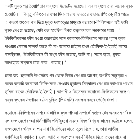
একটি মুক্ত প্রতিযোগিতার মাধ্যমে সিলেক্টেড হয়েছে। এর মাধ্যমে তারা অনেক ব্লক
চেয়েছিল। কিন্তু বাকিগুলোর ওপর মিয়ানমার ও ভারতের ওভারলেপিং ক্লেইম আছে।
এ কারণে ওগুলো বাদ দিয়ে মুক্ত দরপত্রের মাধ্যমে কনোকো-ফিলিপসকে ওই দুটো
ব্লক দেওয়া হয়েছে, যেটা শুরু হয়েছিল বিগত তত্ত্বাবধায়ক সরকারের সময়। ‘
ইউকিলিকসের ফাঁস হওয়া তারবার্তার সঙ্গে কনোকো-ফিলিপসের সাগরে গ্যাস ব্লক
পাওয়ার কোনো সম্পর্ক আছে কি না- জানতে চাইলে তখন তৌফিক-ই-ইলাহী আরো
বলেছিলেন, ‘উইকিলিকসে কী তথ্য ফাঁস হয়েছে, জানি না। সত্য হলো, মুক্ত
দরপত্রের মাধ্যমে তারা কাজ পেয়েছে। ‘
জানা যায়, জ্বালানি উপদেষ্টার পদ থেকে বিদায় নেওয়ার আগেই অগভীর সমুদ্রের ৭
নম্বর ব্লকটি কনোকো-ফিলিপসকে দেওয়ার চূড়ান্ত সিদ্ধান্ত নেওয়ার ব্যাপারে প্রধান
ভূমিকা রাখেন তৌফিক-ই-ইলাহী। আগামী ২ ডিসেম্বর কনোকো-ফিলিফসের সঙ্গে ৭
নম্বর ব্লকের উৎপাদন বণ্টন চুক্তি (পিএসসি) স্বাক্ষর করবে পেট্রোবাংলা।
কনোকো-ফিলিপসের সাগরে একাধিক ব্লক পাওয়া সম্পর্কে মহাজোটের অন্যতম শরিক
দল বাংলাদেশের ওয়ার্কার্স পার্টির পলিটব্যুরো সদস্য বিমল বিশ্বাস কালের কণ্ঠকে বলেন,
বাংলাদেশের খনিজ সম্পদ যারা বিদেশিদের হাতে তুলে দিতে চায়, তারা জাতীয়
স্বার্থবিরোধী ব্যক্তি। দেশ, জাতি ও জনগণের স্বার্থ বিকিয়ে দিতে তাদের বাধে না