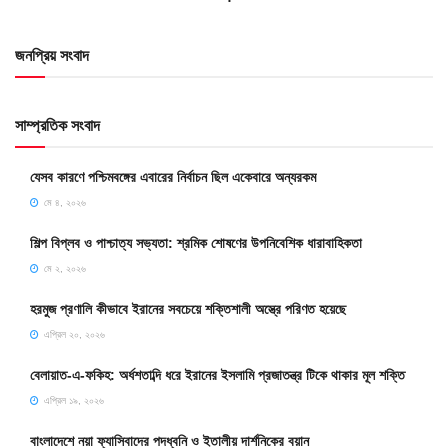
জনপ্রিয় সংবাদ
সাম্প্রতিক সংবাদ
যেসব কারণে পশ্চিমবঙ্গের এবারের নির্বাচন ছিল একেবারে অন্যরকম
মে ৪, ২০২৬
শিল্প বিপ্লব ও পাশ্চাত্য সভ্যতা: শ্রমিক শোষণের উপনিবেশিক ধারাবাহিকতা
মে ২, ২০২৬
হরমুজ প্রণালি কীভাবে ইরানের সবচেয়ে শক্তিশালী অস্ত্রে পরিণত হয়েছে
এপ্রিল ২০, ২০২৬
বেলায়াত-এ-ফকিহ: অর্ধশতাব্দি ধরে ইরানের ইসলামি প্রজাতন্ত্র টিকে থাকার মূল শক্তি
এপ্রিল ১৯, ২০২৬
বাংলাদেশে নয়া ফ্যাসিবাদের পদধ্বনি ও ইতালীয় দার্শনিকের বয়ান