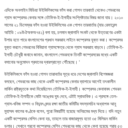
এদিকে অনলাইন মিডিয়া উইকিলিকসের ফাঁস করা গোপন তারবার্তা থেকেও শেভরনের
গ্যাস কম্প্রেসর কেনার সঙ্গে তৌফিক-ই-ইলাহীর সংশ্লিষ্টতার বিষয় জানা যায়। ২০১০
সালের ২১ ডিসেম্বর ফাঁস হওয়া উইকিলিসের এক গোপন তারবার্তায় (যার রেফারেন্স
আইডি : ০৯উঐঅকঅ৭৪১) বলা হয়, চলমান জ্বালানি সংকট থেকে উত্তরণের একটা
উপায় হতে পারে বাংলাদেশের প্রধান সরবরাহ লাইনে কম্প্রেসর যুক্ত করা। কম্প্রেসর
যুক্ত করলে শেভরনের বিবিয়ানা গ্যাসক্ষেত্র থেকে গ্যাস সরবরাহ বাড়বে। তৌফিক-ই-
ইলাহী চৌধুরী জবাবে জানান, বাংলাদেশ শেভরনকে তিনটি কম্প্রেসরের মধ্যে একটি
বসানোর অনুমোদন প্রদানের দ্বারপ্রান্তে পৌঁছেছে। ‘
উইকিলিকসে ফাঁস হওয়া গোপন তারাবর্তার সূত্র ধরে দেশের জ্বালানি বিশেষজ্ঞরা
বলছেন, শেভরনের কাছ থেকে একটি কম্প্রেসর কেনার ব্যাপারে আগেই তৎকালীন
মার্কিন রাষ্ট্রদূতকে কথা দিয়েছিলেন তৌফিক-ই-ইলাহী। কম্প্রেসর কেনাবাবদ শেভরন
তৌফিক-ই-ইলাহীকে মোটা অঙ্কের ঘুষ দেবে, এটাই স্বাভাবিক। এ প্রসঙ্গে তেল-
গ্যাস-খনিজ সম্পদ ও বিদ্যুৎ-বন্দর রক্ষা জাতীয় কমিটির সদস্যসচিব অধ্যাপক আনু
মুহাম্মদ কালের কণ্ঠকে বলেন, পুরো বিষয়টিই হয়েছে অনিয়মের মধ্য দিয়ে। যদি নতুন
একটি কম্প্রেসর মেশিন কেনা হয়, তাহলে তার বাজারমূল্য হতো ৩৫ মিলিয়ন মার্কিন
ডলার। সেখানে পুরনো কম্প্রেসর মেশিন শেভরনের কাছ থেকে কেনা হয়েছে প্রায় ৫৩