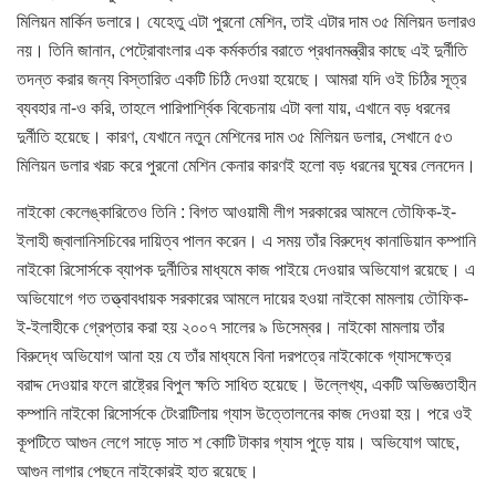
মিলিয়ন মার্কিন ডলারে। যেহেতু এটা পুরনো মেশিন, তাই এটার দাম ৩৫ মিলিয়ন ডলারও
নয়। তিনি জানান, পেট্রোবাংলার এক কর্মকর্তার বরাতে প্রধানমন্ত্রীর কাছে এই দুর্নীতি
তদন্ত করার জন্য বিস্তারিত একটি চিঠি দেওয়া হয়েছে। আমরা যদি ওই চিঠির সূত্র
ব্যবহার না-ও করি, তাহলে পারিপার্শ্বিক বিবেচনায় এটা বলা যায়, এখানে বড় ধরনের
দুর্নীতি হয়েছে। কারণ, যেখানে নতুন মেশিনের দাম ৩৫ মিলিয়ন ডলার, সেখানে ৫৩
মিলিয়ন ডলার খরচ করে পুরনো মেশিন কেনার কারণই হলো বড় ধরনের ঘুষের লেনদেন।
নাইকো কেলেঙ্কারিতেও তিনি : বিগত আওয়ামী লীগ সরকারের আমলে তৌফিক-ই-
ইলাহী জ্বালানিসচিবের দায়িত্ব পালন করেন। এ সময় তাঁর বিরুদ্ধে কানাডিয়ান কম্পানি
নাইকো রিসোর্সকে ব্যাপক দুর্নীতির মাধ্যমে কাজ পাইয়ে দেওয়ার অভিযোগ রয়েছে। এ
অভিযোগে গত তত্ত্বাবধায়ক সরকারের আমলে দায়ের হওয়া নাইকো মামলায় তৌফিক-
ই-ইলাহীকে গ্রেপ্তার করা হয় ২০০৭ সালের ৯ ডিসেম্বর। নাইকো মামলায় তাঁর
বিরুদ্ধে অভিযোগ আনা হয় যে তাঁর মাধ্যমে বিনা দরপত্রে নাইকোকে গ্যাসক্ষেত্র
বরাদ্দ দেওয়ার ফলে রাষ্ট্রের বিপুল ক্ষতি সাধিত হয়েছে। উল্লেখ্য, একটি অভিজ্ঞতাহীন
কম্পানি নাইকো রিসোর্সকে টেংরাটিলায় গ্যাস উত্তোলনের কাজ দেওয়া হয়। পরে ওই
কূপটিতে আগুন লেগে সাড়ে সাত শ কোটি টাকার গ্যাস পুড়ে যায়। অভিযোগ আছে,
আগুন লাগার পেছনে নাইকোরই হাত রয়েছে।