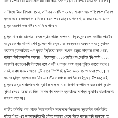
রক্ষার উপায় বের করবে এবং সংসদীয় পদ্ধতিতে প্রকল্পটির পক্ষে সমর্থন তৈরি করবে। ‘
এ বিষয়ে বিমল বিশ্বাস বলেন, এশিয়ান এনার্জি পাবে ৯৪ শতাংশ আর পরিবেশ-প্রতিবেশ
ধ্বংস করে বাংলাদেশ তার নিজের কয়লা পাবে মাত্র ৬ শতাংশ, এ রকম কোনো অসম
চুক্তি জনগণ কখনোই মেনে নিতে পারে না।
চুক্তি না করার আহ্বান : তেল-গ্যাস-খনিজ সম্পদ ও বিদ্যুৎ-বন্দর রক্ষা জাতীয় কমিটির
আহ্বায়ক প্রকৌশলী শেখ মুহাম্মদ শহীদুল্লাহ ও সদস্যসচিব অধ্যাপক আনু মুহাম্মদ
গতকাল বৃহস্পতিবার এক যুক্ত বিবৃতিতে বলেন, সংবাদপত্রের মাধ্যমে জানা গেছে,
বর্তমান নির্বাচনকালীন সরকার ২ ডিসেম্বর ২০১৩ তারিখে সংশোধিত ‘পিএসসি ২০১২’
অনুযায়ী কনোকো-ফিলিপসের সঙ্গে একটি ৭ নম্বর গ্যাস ব্লক চুক্তি করতে যাচ্ছে।
একই ধারায় সরকার আরো দুটি ব্লকে শিগগিরই চুক্তি করবে বলেও জানা গেছে। এ
ধরনের চুক্তি স্বাক্ষর করা নির্বাচনকালীন সরকারের এখতিয়ারবহির্ভূত। উপরন্তু এই
চুক্তির মাধ্যমে বাংলাদেশের স্বার্থ জলাঞ্জলি দিয়ে বিদেশি কম্পানিকে এত বেশি সুযোগ-
সুবিধা দেওয়া হচ্ছে যে নিজ দেশের গ্যাসসম্পদ ব্যবহারের সামান্য সুযোগও বাংলাদেশের
জনগণ পাবে না।
জাতীয় কমিটির পক্ষ থেকে নির্বাচনকালীন সরকারকে নিজেদের স্বাভাবিক কর্মপরিধির
বাইরে গিয়ে এই জনস্বার্থবিরোধী চুক্তি স্বাক্ষর থেকে বিরত থাকার দাবি জানানো হয়।