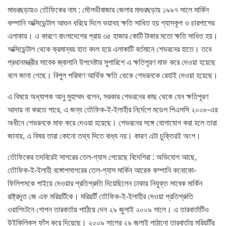
মাগুরছড়ায়ও তৌফিকের নাম : মৌলভীবাজার জেলার মাগুরছড়ায় ১৯৯৭ সালে মার্কিন
কম্পানি অক্সিডেন্টাল আগুন ধরিয়ে দিলে ভয়াবহ ক্ষতি সাধিত হয় গ্যাসকূপ ও চারপাশের
এলাকায়। এ কারণে বাংলাদেশের প্রায় ৩৫ হাজার কোটি টাকার মতো ক্ষতি সাধিত হয়।
অক্সিডেন্টাল থেকে ক্রমান্বয় হাত বদল হয়ে এলাকাটি বর্তমানে শেভরনের হাতে। তবে
প্রধানমন্ত্রীর সাবেক জ্বালানি উপদেষ্টার সুপারিশে এ ক্ষতিপূরণ মাফ করে দেওয়া হয়েছে
বলে জানা গেছে। বিপুল পরিমাণ আর্থিক ক্ষতি থেকে শেভরনকে রেহাই দেওয়া হয়েছে।
এ বিষয়ে অধ্যাপক আনু মুহাম্মদ বলেন, সরকার শেভরনের কাছ থেকে যেন ক্ষতিপূরণ
আদায় না করতে পারে, এ জন্য তৌফিক-ই-ইলাহীর নির্দেশে মডেল পিএসসি ২০০৮-এর
অধীনে শেভরনকে মাফ করে দেওয়া হয়েছে। শেভরনের সঙ্গে যোগাযোগ করা হলে তারা
জানায়, এ বিষয় তারা কোনো তথ্য দিতে বাধ্য নয়। কারণ এটা চুক্তিরই অংশ।
তৌফিকের তদবিরেই সাগরের তেল-গ্যাস পেয়েছে বিদেশিরা : অভিযোগ আছে,
তৌফিক-ই-ইলাহী বঙ্গোপসাগরের তেল-গ্যাস মার্কিন আরেক কম্পানি কনোকো-
ফিলিপসকে পাইয়ে দেওয়ার প্রতিশ্রুতি দিয়েছিলেন ঢাকায় নিযুক্ত সাবেক মার্কিন
রাষ্ট্রদূত জে এফ মরিয়র্টিকে। মরিয়র্টি তৌফিক-ই-ইলাহীর দেওয়া প্রতিশ্রুতি
ওয়াশিংটনে গোপন তারবার্তায় পাঠিয়ে দেন ২৯ জুলাই ২০০৯ সালে। এ তারবার্তাটিও
উইকিলিকস ফাঁস করে দিয়েছে। ২০০৯ সালের ২৯ জুলাই পাঠানো তারবার্তায় মরিয়র্টির