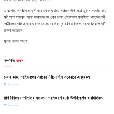
এ ঘটনায় কিশোরীর মা বাদী হয়ে শুক্রবার রাতে শ্রমিক লীগ নেতা তুফান সরকার, তাঁর
স্ত্রী আশা সরকার, আশা সরকারের বড় বোন বগুড়া পৌরসভার সংরক্ষিত ওয়ার্ডের নারী
কাউন্সিলর মার্জিয়া আক্তারসহ ১০ জনের বিরুদ্ধে ধর্ষণ ও নির্যাতনের অভিযোগে দুটি
মামলা করেছেন।
সূত্র: প্রথম আলো
সম্পর্কিত
সংবাদ
HOME POST
যেসব কারণে পশ্চিমবঙ্গের এবারের নির্বাচন ছিল একেবারে অন্যরকম
মে ৪, ২০২৬
HOME POST
শিল্প বিপ্লব ও পাশ্চাত্য সভ্যতা: শ্রমিক শোষণের উপনিবেশিক ধারাবাহিকতা
মে ২, ২০২৬
HOME POST