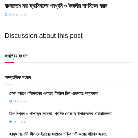
বাংলাদেশে নয়া ফ্যাসিবাদের পদধ্বনি ও ইতালীয় দার্শনিকের বয়ান
এপ্রিল ১৮, ২০২৬
Discussion about this post
জনপ্রিয় সংবাদ
সাম্প্রতিক সংবাদ
যেসব কারণে পশ্চিমবঙ্গের এবারের নির্বাচন ছিল একেবারে অন্যরকম
মে ৪, ২০২৬
শিল্প বিপ্লব ও পাশ্চাত্য সভ্যতা: শ্রমিক শোষণের উপনিবেশিক ধারাবাহিকতা
মে ২, ২০২৬
হরমুজ প্রণালি কীভাবে ইরানের সবচেয়ে শক্তিশালী অস্ত্রে পরিণত হয়েছে