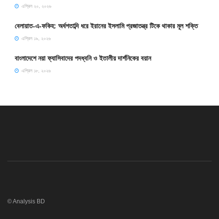
এপ্রিল ২০, ২০২৬
বেলায়াত-এ-ফকিহ: অর্ধশতাব্দি ধরে ইরানের ইসলামি প্রজাতন্ত্র টিকে থাকার মূল শক্তি
এপ্রিল ১৯, ২০২৬
বাংলাদেশে নয়া ফ্যাসিবাদের পদধ্বনি ও ইতালীয় দার্শনিকের বয়ান
এপ্রিল ১৮, ২০২৬
© Analysis BD