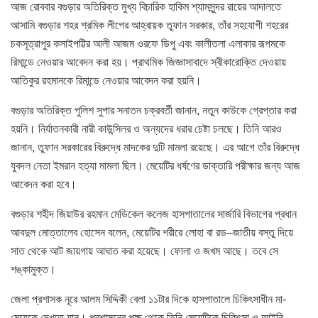
আজ রোববার বগুড়ার অতিরিক্ত মুখ্য বিচারিক হাকিম শ্যামসুন্দর রায়ের আদালতে
আসামি বগুড়ার শহর শ্রমিক লীগের আহ্বায়ক তুফান সরকার, তাঁর সহযোগী শহরের
চকসূত্রাপুর কসাইপট্টির আলী আজম ওরফে ডিপু এবং কালীতলা এলাকার রূপমকে
রিমান্ডে নেওয়ার আবেদন করা হয়। প্রাথমিক জিজ্ঞাসাবাদে স্বীকারোক্তি দেওয়ায়
আতিকুর রহমানকে রিমান্ডে নেওয়ার আবেদন করা হয়নি।
বগুড়ার অতিরিক্ত পুলিশ সুপার সনাতন চক্রবর্তী জানান, নতুন কাউকে গ্রেপ্তার করা
হয়নি। নির্যাতনকারী নারী কাউন্সিলর ও অন্যদের ধরার চেষ্টা চলছে। তিনি আরও
জানান, তুফান সরকারের বিরুদ্ধে মাদকের দুটি মামলা রয়েছে। এর আগে তাঁর বিরুদ্ধে
যুবদল নেতা ইমরান হত্যা মামলা ছিল। মেয়েটির ধর্ষণের ডাক্তারি পরীক্ষার জন্য আজ
আবেদন করা হবে।
বগুড়ার শহীদ জিয়াউর রহমান মেডিকেল কলেজ হাসপাতালের সার্জারি বিভাগের প্রধান
আবদুল মোত্তালেব হোসেন বলেন, মেয়েটির শরীরে লোহা বা রড–জাতীয় বস্তু দিয়ে
সাত থেকে আট জায়গায় আঘাত করা হয়েছে। ফোলা ও জখম আছে। তবে সে
শঙ্কামুক্ত।
জেলা প্রশাসক নূরে আলম সিদ্দিকী বেলা ১১টার দিকে হাসপাতালে চিকিৎসাধীন মা-
মেয়েকে দেখতে যান। প্রশাসনের পক্ষ থেকে তিনি মেয়েটিকে চিকিৎসা ও আইনি