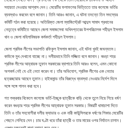
সহায়তা দেওয়ার আশ্বাস দেন। মেয়েটির ফলাফলের ভিত্তিতে তার কলেজে ভর্তির
ব্যবস্থাও করবেন বলে জানান। তিনি আরও জানান, এ ঘটনা তদন্তে তিন সদস্যের
কমিটি গঠন করা হয়েছে। অতিরিক্ত জেলা ম্যাজিস্ট্রেট আব্দুস সামাদ প্রধানের
নেতৃত্বে কমিটিতে আছেন জেলা সমাজসেবা অধিদপ্তরের উপপরিচালক শহীদুল ইসলাম
খান ও জেলা মহিলাবিষয়ক কর্মকর্তা শহীদুল ইসলাম।
জেলা শ্রমিক লীগের সভাপতি রফিকুল ইসলাম জানান, এই ঘটনা খুবই জঘন্যতম।
কাউকে মুখ দেখানো যাচ্ছে না। দলীয়ভাবে তিনি লজ্জিত বলে জানান। বগুড়া শহর
শ্রমিক লীগের আহ্বায়ক তুফান সরকারের ব্যাপারে তিনি আরও বলেন, এমন কোনো
অপকর্ম নেই যে এই নেতা করেন না। তাঁর অভিযোগ, শ্রমিক লীগের এক নেতার
ছত্রচ্ছায়ায় আছেন তুফান। হাইকমান্ড তাঁর বিরুদ্ধে ব্যবস্থা নেওয়ার নির্দেশ দিলে
সঙ্গে সঙ্গে পালন করা হবে।
গত শুক্রবার বিকেলে কলেজে ভর্তি-ইচ্ছুক ছাত্রীকে বাড়ি থেকে তুলে নিয়ে গিয়ে ধর্ষণ
করেন বগুড়ার শহর শ্রমিক লীগের আহ্বায়ক তুফান সরকার। বিষয়টি ধামাচাপা দিতে
তিনি ও তাঁর সহযোগীরা দলীয় ক্যাডার ও এক নারী কাউন্সিলরকে ধর্ষণের শিকার মেয়েটির
পেছনে লেলিয়ে দেন। চার ঘণ্টা ধরে তাঁরা ছাত্রী ও তার মায়ের ওপর নির্যাতন চালান।
এরপর দুজনেরই মাথা ন্যাড়া করে দেন।