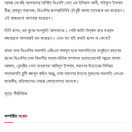
আমরা দেখেছি আপনাদের বৈশিষ্ট্য বিএনপি নেতা এম ইলিয়াস আলী, সাইফুল ইসলাম
হীরু, হুমায়ুন পারভেজ, বিএনপির জনপ্রতিনিধি চৌধুরী আলম তাদেরকে গুম করেছেন।
এই কাজগুলো আপনারা করেছেন।
তিনি বলেন, গুম খুনের সংস্কৃতি আপনাদের। গোটা জাতি বিশ্বাস করে ফরহাদ
মজহারকে আপনারাই গুম করেছেন। এখন যত যাই কথাই বলেন না কেনো?
বাড্ডা থানা বিএনপির সভাপতি এজিএম শামসুল হকে সভাপতিত্বে অনুষ্ঠানে বক্তব্য
রাখেন বিএনপির ঢাকা বিভাগীয় সহসাংগঠনিক সম্পাদক অ্যাডভোকেট আব্দুস সালাম
আজাদ, কেন্দ্রীয় নেতা অধ্যাপক আমিনুল ইসলাম, মহানগর উত্তরের সিনিয়র
সহসভাপতি মুন্সী বজলুল বাছিদ আঞ্জু, ঢাকা মহানগর উত্তর যুবদলের সভাপতি এসএম
জাহাঙ্গীর, মহিলাদলের পেয়ারা মোস্তফাসহ অনেকে।
সূত্র: শীর্ষনিউজ
সম্পর্কিত
সংবাদ
HOME POST