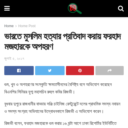
Home
Home Post
ভারতে মুসলিম হত্যার প্রতিবাদ করায় ফরহাদ
মজহারকে অপহরণ
জুলাই ৫, ২০১৭
গুম, খুন ও অপহরণের সংস্কৃতি ক্ষমতাসীনদের বৈশিষ্ট্য বলে অভিযোগ করেছেন
বিএনপির সিনিয়র যুগ্ম মহাসচিব রুহুল কবির রিজভী
।
বুধবার দুপুরে রাজধানীর বাড্ডায় সঞ্জি চাইনিজ রেস্টুরেন্টে দলের প্রাথমিক সদস্য নবায়ন
ও সদস্য সংগ্রহ অভিযানের উদ্বোধনকালে রিজভী এ অভিযোগ করেন।
রিজভী বলেন, ফরহাদ মজহারকে গুম করার ১৬ ঘন্টা আগে ঢাকা রিপোর্টার ইউনিটিতে