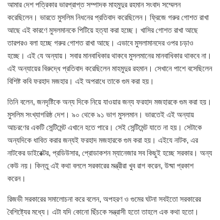
আমার দেশ পত্রিকার ভারপ্রাপ্ত সম্পাদক মাহমুদুর রহমান সংবাদ সম্মেলন
করেছিলেন। ভারতে মুসলিম নিধনের প্রতিবাদ করেছিলেন। ফ্রিজে গরুর গোশত রাখা
আছে এই কারণে মুসলমানকে পিটিয়ে হত্যা করা হচ্ছে। খাসির গোশত রাখা আছে
তারপরও বলা হচ্ছে গরুর গোশত রাখা আছে। এভাবে মুসলামানদের ওপর চড়াও
হচ্ছে। এই যে অন্যায়। সবার মানবাধিকার থাকবে মুসলমানের মানবাধিকার থাকবে না।
এই অন্যায়ের বিরুদ্ধে প্রতিবাদ করেছিলেন মাহমুদুর রহমান। সেখানে পাশে বসেছিলেন
বিশিষ্ট কবি ফরহাদ মজহার। এই অপরাধে তাকে গুম করা হয়।
তিনি বলেন, জনদৃষ্টিকে অন্য দিকে নিয়ে যাওয়ার জন্য ফরহাদ মজহারকে গুম করা হয়।
মুসলিম সংখ্যাগরিষ্ঠ দেশ। ৯০ থেকে ৯১ ভাগ মুসলমান। ভারতেই এই অন্যায়
আচরণের একটি সেন্টিমেন্ট এখানে হতে পারে। সেই সেন্টিমেন্ট যাতে না হয়। সেটাকে
অন্যদিকে ধাবিত করার জন্যই ফরহাদ মজহারকে গুম করা হয়। এইযে নাটক, এর
নাটকের ডাইরেক্টর, প্রডিউসার, প্রোডাকশন ম্যানেজার সব কিছুই হচ্ছে সরকার। অন্য
কেউ নয়। কিন্তু এই কথা বললে সরকারের মন্ত্রীরা খুব রাগ করেন, উষ্মা প্রকাশ
করেন।
রিজভী সরকারের সমালোচনা করে বলেন, অপহরণ ও গুমের ঘটনা সবইতো সরকারের
বৈশিষ্ট্যের মধ্যে। এটা যদি কোনো ছিঁচকে সন্ত্রাসী হতো তাহলে এক কথা হতো।