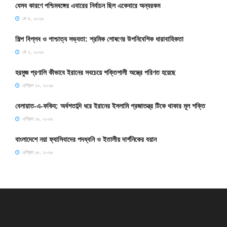
যেসব কারণে পশ্চিমবঙ্গের এবারের নির্বাচন ছিল একেবারে অন্যরকম
মে ৪, ২০২৬
শিল্প বিপ্লব ও পাশ্চাত্য সভ্যতা: শ্রমিক শোষণের উপনিবেশিক ধারাবাহিকতা
মে ২, ২০২৬
হরমুজ প্রণালি কীভাবে ইরানের সবচেয়ে শক্তিশালী অস্ত্রে পরিণত হয়েছে
এপ্রিল ২০, ২০২৬
বেলায়াত-এ-ফকিহ: অর্ধশতাব্দি ধরে ইরানের ইসলামি প্রজাতন্ত্র টিকে থাকার মূল শক্তি
এপ্রিল ১৯, ২০২৬
বাংলাদেশে নয়া ফ্যাসিবাদের পদধ্বনি ও ইতালীয় দার্শনিকের বয়ান
এপ্রিল ১৮, ২০২৬