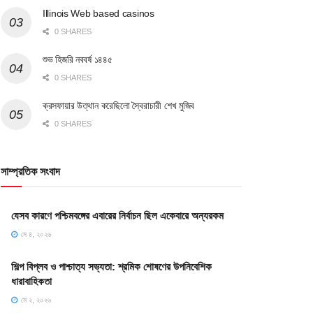
Illinois Web based casinos
0 SHARES
শুভ হিজরি নববর্ষ ১৪৪৫
0 SHARES
ক্রসফায়ার উত্থান করেছিলো স্বৈরাচারী শেখ মুজিব
0 SHARES
সাম্প্রতিক সংবাদ
যেসব কারণে পশ্চিমবঙ্গের এবারের নির্বাচন ছিল একেবারে অন্যরকম
মে ৪, ২০২৬
শিল্প বিপ্লব ও পাশ্চাত্য সভ্যতা: শ্রমিক শোষণের উপনিবেশিক
ধারাবাহিকতা
মে ২, ২০২৬