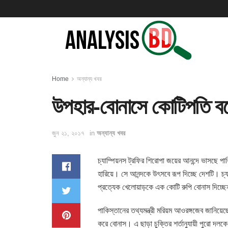
Home
অন্যান্য খবর
উপহার-বোনাসে কোটিপতি বনে
জুন ২১, ২০১৭
in
অন্যান্য খবর
চ্যাম্পিয়নস ট্রফির শিরোপা জয়ের আনন্দে ভাসছে পা
হারিয়ে। সে আনন্দকে উৎসবে রূপ দিচ্ছে দেশটি। চ্
প্রত্যেক খেলোয়াড়কে এক কোটি রুপি বোনাস দিচ্ছেন
পাকিস্তানের তথ্যমন্ত্রী মরিয়ম আওরঙ্গজেব জানিয়েছে
করে বোনাস। এ ছাড়া চুক্তির শর্তানুযায়ী পুরো দলক