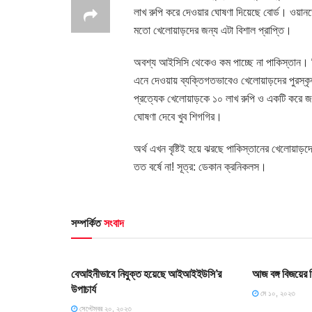
লাখ রুপি করে দেওয়ার ঘোষণা দিয়েছে বোর্ড। ওয়ান
মতো খেলোয়াড়দের জন্য এটা বিশাল প্রাপ্তি।
অবশ্য আইসিসি থেকেও কম পাচ্ছে না পাকিস্তান। 
এনে দেওয়ায় ব্যক্তিগতভাবেও খেলোয়াড়দের পুরস্কৃত
প্রত্যেক খেলোয়াড়কে ১০ লাখ রুপি ও একটি করে জ
ঘোষণা দেবে খুব শিগগির।
অর্থ এখন বৃষ্টিই হয়ে ঝরছে পাকিস্তানের খেলোয়াড়দ
তত বর্ষে না! সূত্র: ডেকান ক্রনিকলস।
সম্পর্কিত
সংবাদ
অন্যান্য খবর
অন্যান্য খবর
বেআইনীভাবে নিযুক্ত হয়েছে আইআইইউসি’র
আজ বঙ্গ বিজয়ের 
উপাচার্য
মে ১০, ২০২৩
সেপ্টেম্বর ২০, ২০২৩