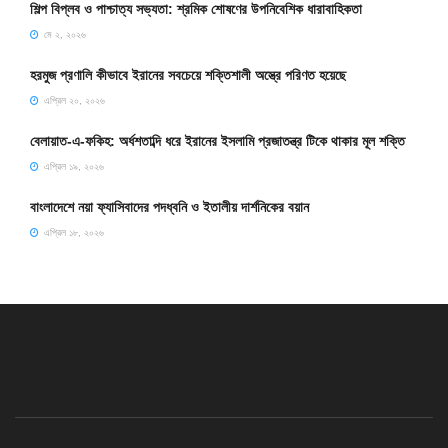
শিল্প বিপ্লব ও পাশ্চাত্য সভ্যতা: শ্রমিক শোষণের উপনিবেশিক ধারাবাহিকতা
মে ২, ২০২৬
হরমুজ প্রণালি কীভাবে ইরানের সবচেয়ে শক্তিশালী অস্ত্রে পরিণত হয়েছে
এপ্রিল ২০, ২০২৬
বেলায়াত-এ-ফকিহ: অর্ধশতাব্দি ধরে ইরানের ইসলামি প্রজাতন্ত্র টিকে থাকার মূল শক্তি
এপ্রিল ১৯, ২০২৬
বাংলাদেশে নয়া ফ্যাসিবাদের পদধ্বনি ও ইতালীয় দার্শনিকের বয়ান
এপ্রিল ১৮, ২০২৬