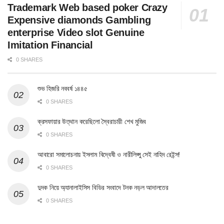
Trademark Web based poker Crazy
Expensive diamonds Gambling
enterprise Video slot Genuine
Imitation Financial
0 SHARES
শুভ হিজরি নববর্ষ ১৪৪৫
0 SHARES
ক্রসফায়ার উত্থান করেছিলো স্বৈরাচারী শেখ মুজিব
0 SHARES
আবারো সমালোচনায় ইসলাম বিদ্বেষী ও নারীলিপ্সু সেই নাহিদ রেইন্স!
0 SHARES
দুদক নিয়ে অ্যানালাইসিস বিডির সংবাদে টনক নড়ল আদালতের
0 SHARES