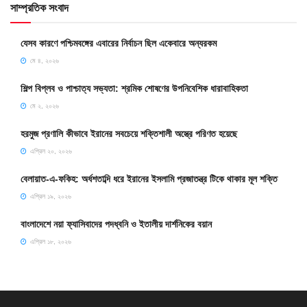
সাম্প্রতিক সংবাদ
যেসব কারণে পশ্চিমবঙ্গের এবারের নির্বাচন ছিল একেবারে অন্যরকম
মে ৪, ২০২৬
শিল্প বিপ্লব ও পাশ্চাত্য সভ্যতা: শ্রমিক শোষণের উপনিবেশিক ধারাবাহিকতা
মে ২, ২০২৬
হরমুজ প্রণালি কীভাবে ইরানের সবচেয়ে শক্তিশালী অস্ত্রে পরিণত হয়েছে
এপ্রিল ২০, ২০২৬
বেলায়াত-এ-ফকিহ: অর্ধশতাব্দি ধরে ইরানের ইসলামি প্রজাতন্ত্র টিকে থাকার মূল শক্তি
এপ্রিল ১৯, ২০২৬
বাংলাদেশে নয়া ফ্যাসিবাদের পদধ্বনি ও ইতালীয় দার্শনিকের বয়ান
এপ্রিল ১৮, ২০২৬