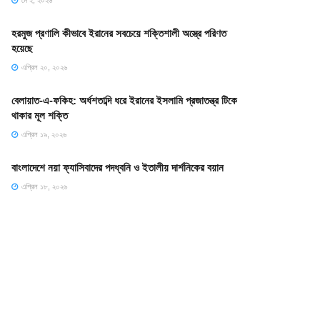
মে ২, ২০২৬
হরমুজ প্রণালি কীভাবে ইরানের সবচেয়ে শক্তিশালী অস্ত্রে পরিণত
হয়েছে
এপ্রিল ২০, ২০২৬
বেলায়াত-এ-ফকিহ: অর্ধশতাব্দি ধরে ইরানের ইসলামি প্রজাতন্ত্র টিকে
থাকার মূল শক্তি
এপ্রিল ১৯, ২০২৬
বাংলাদেশে নয়া ফ্যাসিবাদের পদধ্বনি ও ইতালীয় দার্শনিকের বয়ান
এপ্রিল ১৮, ২০২৬