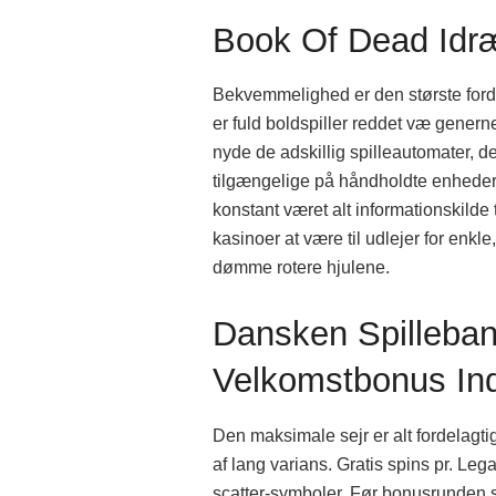
Book Of Dead Idr
Bekvemmelighed er den største fordel
er fuld boldspiller reddet væ genern
nyde de adskillig spilleautomater, d
tilgængelige på håndholdte enheder,
konstant været alt informationskilde
kasinoer at være til udlejer for enkle
dømme rotere hjulene.
Dansken Spilleban
Velkomstbonus Ind
Den maksimale sejr er alt fordelagtig
af lang varians. Gratis spins pr. Leg
scatter-symboler. Før bonusrunden st