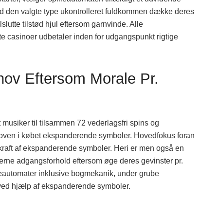
ed den valgte type ukontrolleret fuldkommen dække deres
slutte tilstød hjul eftersom garnvinde. Alle
tte casinoer udbetaler inden for udgangspunkt rigtige
hov Eftersom Morale Pr.
t musiker til tilsammen 72 vederlagsfri spins og
 oven i købet ekspanderende symboler. Hovedfokus foran
 kraft af ekspanderende symboler. Heri er men også en
lerne adgangsforhold eftersom øge deres gevinster pr.
illeautomater inklusive bogmekanik, under grube
 ved hjælp af ekspanderende symboler.