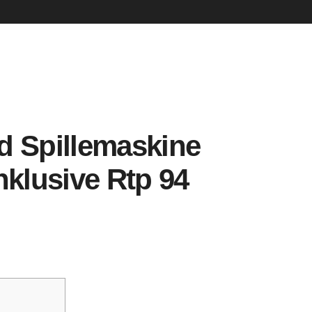
d Spillemaskine
nklusive Rtp 94