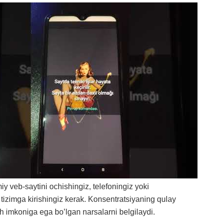
y veb-saytini ochishingiz, telefoningiz yoki
 tizimga kirishingiz kerak. Konsentratsiyaning qulay
h imkoniga ega bo’lgan narsalarni belgilaydi.