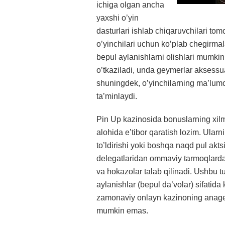
ichiga olgan ancha
yaxshi o’yin
dasturlari ishlab chiqaruvchilari to
o’yinchilari uchun ko’plab chegirmala
bepul aylanishlarni olishlari mumkin
o’tkaziladi, unda geymerlar aksessuar
shuningdek, o’yinchilarning ma’lumot
ta’minlaydi.
Pin Up kazinosida bonuslarning xilm
alohida e’tibor qaratish lozim. Ularn
to’ldirishi yoki boshqa naqd pul akts
delegatlaridan ommaviy tarmoqlarda re
va hokazolar talab qilinadi. Ushbu 
aylanishlar (bepul da’volar) sifatida 
zamonaviy onlayn kazinoning anagen
mumkin emas.