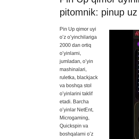
pitomnik: pinup uz
Pin Up qimor uyi
o’z o’yinchilariga
2000 dan ortiq
o’yinlarni,
jumladan, o’yin
mashinalari,
ruletka, blackjack
va boshqa stol
o’yinlarini taklif
etadi. Barcha
o’yinlar NetEnt,
Microgaming,
Quickspin va
boshqalarni o’z