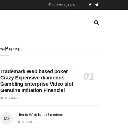
শনিবার, আগস্ট ৮, ২০২৬
জনপ্রিয় সংবাদ
Trademark Web based poker
Crazy Expensive diamonds
Gambling enterprise Video slot
Genuine Imitation Financial
0 SHARES
Illinois Web based casinos
0 SHARES