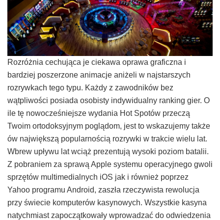
Rozróżnia cechująca je ciekawa oprawa graficzna i
bardziej poszerzone animacje aniżeli w najstarszych
rozrywkach tego typu. Każdy z zawodników bez
wątpliwości posiada osobisty indywidualny ranking gier. O
ile tę nowocześniejsze wydania Hot Spotów przeczą
Twoim ortodoksyjnym poglądom, jest to wskazujemy także
ów największą popularnością rozrywki w trakcie wielu lat.
Wbrew upływu lat wciąż prezentują wysoki poziom batalii.
Z pobraniem za sprawą Apple systemu operacyjnego gwoli
sprzętów multimedialnych iOS jak i również poprzez
Yahoo programu Android, zaszła rzeczywista rewolucja
przy świecie komputerów kasynowych. Wszystkie kasyna
natychmiast zapoczątkowały wprowadzać do odwiedzenia