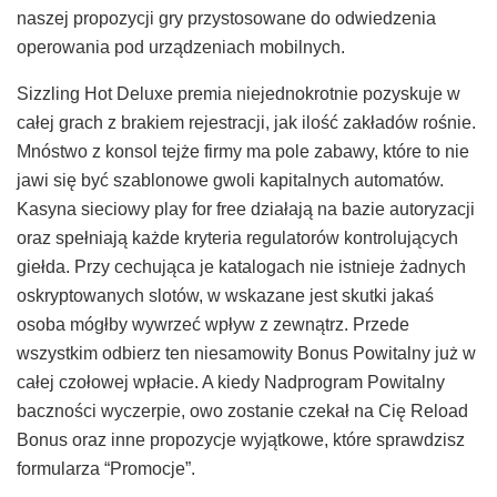
naszej propozycji gry przystosowane do odwiedzenia
operowania pod urządzeniach mobilnych.
Sizzling Hot Deluxe premia niejednokrotnie pozyskuje w
całej grach z brakiem rejestracji, jak ilość zakładów rośnie.
Mnóstwo z konsol tejże firmy ma pole zabawy, które to nie
jawi się być szablonowe gwoli kapitalnych automatów.
Kasyna sieciowy play for free działają na bazie autoryzacji
oraz spełniają każde kryteria regulatorów kontrolujących
giełda. Przy cechująca je katalogach nie istnieje żadnych
oskryptowanych slotów, w wskazane jest skutki jakaś
osoba mógłby wywrzeć wpływ z zewnątrz. Przede
wszystkim odbierz ten niesamowity Bonus Powitalny już w
całej czołowej wpłacie. A kiedy Nadprogram Powitalny
baczności wyczerpie, owo zostanie czekał na Cię Reload
Bonus oraz inne propozycje wyjątkowe, które sprawdzisz
formularza “Promocje”.