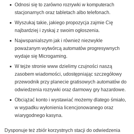
Odnosi się to zarówno rozrywki w komputerach
stacjonarnych oraz tabletach albo telefonach.
Wyszukaj takie, jakiego propozycja zajmie Cię
najbardziej i zyskaj z swoim ogłoszenia.
Najwspanialszym jak i również niezwykle
poważanym wytwórcą automatów progresywnych
wydaje się Microgaming.
W tejże stronie www dzielimy czujności naszą
zasobem wiadomości, udostępniając szczegółowy
przewodnik przy planecie gratisowych automatów do
odwiedzenia rozrywki oraz darmowy gry hazardowe.
Obciążać konto i wystawiać możemy dlatego śmiało,
w wypadku wyłonienia licencjonowanego oraz
wiarygodnego kasyna.
Dysponuje też zbiór korzystnych stacji do odwiedzenia