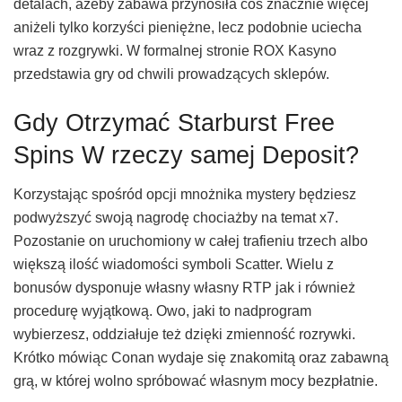
detalach, ażeby zabawa przynosiła coś znacznie więcej
aniżeli tylko korzyści pieniężne, lecz podobnie uciecha
wraz z rozgrywki. W formalnej stronie ROX Kasyno
przedstawia gry od chwili prowadzących sklepów.
Gdy Otrzymać Starburst Free
Spins W rzeczy samej Deposit?
Korzystając spośród opcji mnożnika mystery będziesz
podwyższyć swoją nagrodę chociażby na temat x7.
Pozostanie on uruchomiony w całej trafieniu trzech albo
większą ilość wiadomości symboli Scatter. Wielu z
bonusów dysponuje własny własny RTP jak i również
procedurę wyjątkową. Owo, jaki to nadprogram
wybierzesz, oddziałuje też dzięki zmienność rozrywki.
Krótko mówiąc Conan wydaje się znakomitą oraz zabawną
grą, w której wolno spróbować własnym mocy bezpłatnie.