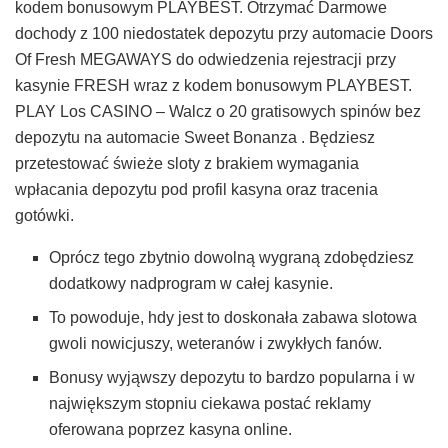
kodem bonusowym PLAYBEST. Otrzymać Darmowe
dochody z 100 niedostatek depozytu przy automacie Doors
Of Fresh MEGAWAYS do odwiedzenia rejestracji przy
kasynie FRESH wraz z kodem bonusowym PLAYBEST.
PLAY Los CASINO – Walcz o 20 gratisowych spinów bez
depozytu na automacie Sweet Bonanza . Będziesz
przetestować świeże sloty z brakiem wymagania
wpłacania depozytu pod profil kasyna oraz tracenia
gotówki.
Oprócz tego zbytnio dowolną wygraną zdobędziesz
dodatkowy nadprogram w całej kasynie.
To powoduje, hdy ​​jest to doskonała zabawa slotowa
gwoli nowicjuszy, weteranów i zwykłych fanów.
Bonusy wyjąwszy depozytu to bardzo popularna i w
największym stopniu ciekawa postać reklamy
oferowana poprzez kasyna online.