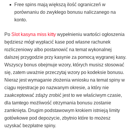
Free spins mają większą ilość ograniczeń w
porównaniu do zwykłego bonusu naliczanego na
konto.
Po
Slot kasyna miss kitty
wypełnieniu wartości ogłoszenia
będziesz mógł wypłacić kase pod własne rachunek
rozliczeniowy albo postanowić na temat wykonalnej
dalszej przygodzie przy kasynie za pomocą wygranej kasy.
Wszyscy bonus obejmuje wzory, których musisz stosować
się, zatem uważnie przeczytaj wzory po kodeksie bonusu.
Nieraz jest wymaganie złożenia wniosku na temat spiny w
ciągu rejestracje po nazwanym okresie, a który nie
zaakceptować zdąży zrobić jest to we właściwym czasie,
dla tamtego możliwość otrzymania bonusu zostanie
zamknięta. Drugim podstawowym krokiem istnieją limity
gotówkowe pod depozycie, zbytnio które to możesz
uzyskać bezpłatne spiny.