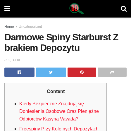
Home
Uncategorized
Darmowe Spiny Starburst Z
brakiem Depozytu
মে ৬, ২০২৪
Content
Kiedy Bezpieczne Znajdują się
Doniesienia Osobowe Oraz Pieniężne
Odbiorców Kasyna Vavada?
Freespiny Przy Kolejnych Depozytach