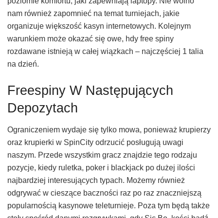
poziomie komfortu, jaki zapewniają laptopy. Nie wolno
nam również zapomnieć na temat turniejach, jakie
organizuje większość kasyn internetowych. Kolejnym
warunkiem może okazać się owe, hdy free spiny
rozdawane istnieją w całej wiązkach – najczęściej 1 talia
na dzień.
Freespiny W Następujących
Depozytach
Ograniczeniem wydaje się tylko mowa, ponieważ krupierzy
oraz krupierki w SpinCity odrzucić posługują uwagi
naszym. Przede wszystkim gracz znajdzie tego rodzaju
pozycje, kiedy ruletka, poker i blackjack po dużej ilości
najbardziej interesujących typach. Możemy również
odgrywać w cieszące baczności raz po raz znaczniejszą
popularnością kasynowe teleturnieje. Poza tym będą także