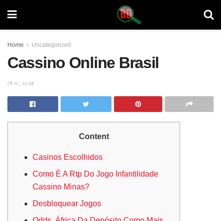
Home
Uncategorized
Cassino Online Brasil
মে ৩, ২০২৪
Content
Casinos Escolhidos
Como É A Rtp Do Jogo Infantilidade
Cassino Minas?
Desbloquear Jogos
Odds, África Da Depósito Como Mais,