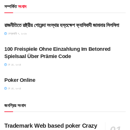
সম্পর্কিত
সংবাদ
UNCATEGORIZED
রাজনীতিতে রাষ্ট্রীয় গোয়েন্দা সংস্থার হস্তক্ষেপ ফ্যাসিবাদী জামানার সিলসিলা
ফেব্রুয়ারি ৭, ২০২৬
UNCATEGORIZED
100 Freispiele Ohne Einzahlung Im Betonred
Spielsaal Über Prämie Code
মে ১৪, ২০২৪
UNCATEGORIZED
Poker Online
মে ১৪, ২০২৪
জনপ্রিয় সংবাদ
Trademark Web based poker Crazy