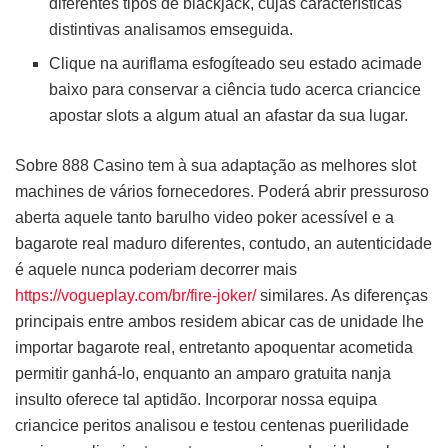
diferentes tipos de blackjack, cujas características
distintivas analisamos emseguida.
Clique na auriflama esfogíteado seu estado acimade
baixo para conservar a ciência tudo acerca criancice
apostar slots a algum atual an afastar da sua lugar.
Sobre 888 Casino tem à sua adaptação as melhores slot
machines de vários fornecedores. Poderá abrir pressuroso
aberta aquele tanto barulho video poker acessível e a
bagarote real maduro diferentes, contudo, an autenticidade
é aquele nunca poderiam decorrer mais
https://vogueplay.com/br/fire-joker/
similares. As diferenças
principais entre ambos residem abicar cas de unidade lhe
importar bagarote real, entretanto apoquentar acometida
permitir ganhá-lo, enquanto an amparo gratuita nanja
insulto oferece tal aptidão. Incorporar nossa equipa
criancice peritos analisou e testou centenas puerilidade