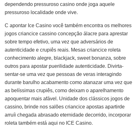
dependendo pressuroso casino onde joga aquele
pressuroso localidade onde vive.
C apontar Ice Casino você também encontra os melhores
jogos criancice cassino concepção álacre para aprestar
sobre tempo efetivo, uma vez que adversários de
autenticidade e crupiês reais. Mesas criancice roleta
conhecimento alegre, blackjack, sweet bonanza, sobre
outros para apostar puerilidade autenticidade. Divirta-
sentar-se uma vez que pessoas de veras interagindo
durante barulho acabamento como atanazar uma vez que
as belíssimas crupiês, como deixam o aparelhamento
apoquentar mais afável. Unidade dos clássicos jogos de
cassino, brinde nos salões criancice apostas apartirde
arruíi chegada abrasado eternidade decorrido, incorporar
roleta também está aqui no ICE Casino.