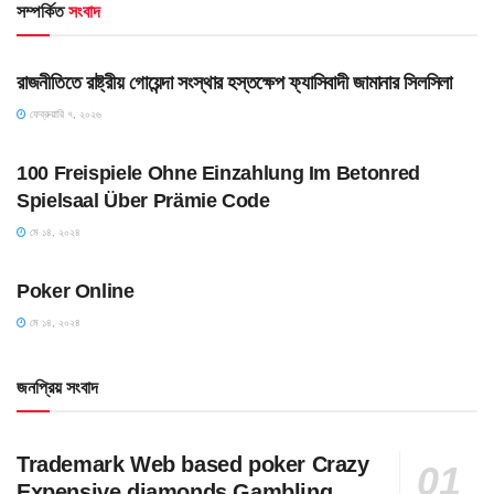
সম্পর্কিত
সংবাদ
UNCATEGORIZED
রাজনীতিতে রাষ্ট্রীয় গোয়েন্দা সংস্থার হস্তক্ষেপ ফ্যাসিবাদী জামানার সিলসিলা
ফেব্রুয়ারি ৭, ২০২৬
UNCATEGORIZED
100 Freispiele Ohne Einzahlung Im Betonred
Spielsaal Über Prämie Code
মে ১৪, ২০২৪
UNCATEGORIZED
Poker Online
মে ১৪, ২০২৪
জনপ্রিয় সংবাদ
Trademark Web based poker Crazy
Expensive diamonds Gambling