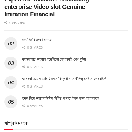
enterprise Video slot Genuine
Imitation Financial
0 SHARES
শুভ হিজরি নববর্ষ ১৪৪৫
0 SHARES
ক্রসফায়ার উত্থান করেছিলো স্বৈরাচারী শেখ মুজিব
0 SHARES
আবারো সমালোচনায় ইসলাম বিদ্বেষী ও নারীলিপ্সু সেই নাহিদ রেইন্স!
0 SHARES
দুদক নিয়ে অ্যানালাইসিস বিডির সংবাদে টনক নড়ল আদালতের
0 SHARES
সাম্প্রতিক সংবাদ