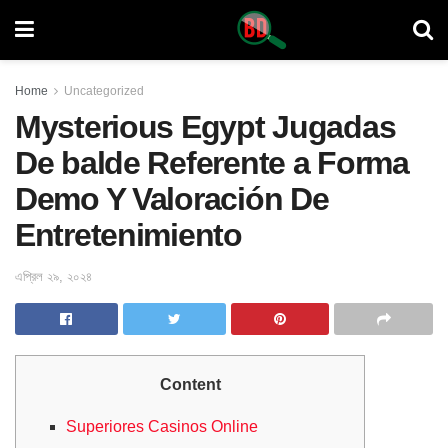
Home
Uncategorized
Mysterious Egypt Jugadas
De balde Referente a Forma
Demo Y Valoración De
Entretenimiento
এপ্রিল ২৯, ২০২৪
Content
Superiores Casinos Online