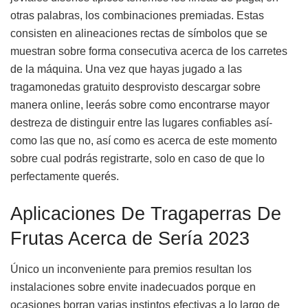
otras palabras, los combinaciones premiadas. Estas
consisten en alineaciones rectas de símbolos que se
muestran sobre forma consecutiva acerca de los carretes
de la máquina. Una vez que hayas jugado a las
tragamonedas gratuito desprovisto descargar sobre
manera online, leerás sobre como encontrarse mayor
destreza de distinguir entre las lugares confiables así­
como las que no, así­ como es acerca de este momento
sobre cual podrás registrarte, solo en caso de que lo
perfectamente querés.
Aplicaciones De Tragaperras De
Frutas Acerca de Serí­a 2023
Único un inconveniente para premios resultan los
instalaciones sobre envite inadecuados porque en
ocasiones borran varias instintos efectivas a lo largo de