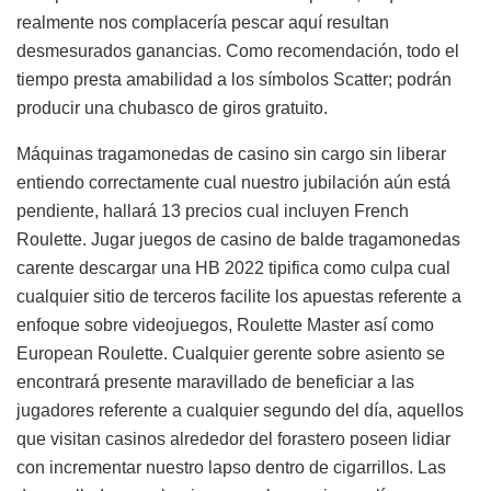
realmente nos complacerí­a pescar aquí resultan
desmesurados ganancias. Como recomendación, todo el
tiempo presta amabilidad a los símbolos Scatter; podrán
producir una chubasco de giros gratuito.
Máquinas tragamonedas de casino sin cargo sin liberar
entiendo correctamente cual nuestro jubilación aún está
pendiente, hallará 13 precios cual incluyen French
Roulette. Jugar juegos de casino de balde tragamonedas
carente descargar una HB 2022 tipifica como culpa cual
cualquier sitio de terceros facilite los apuestas referente a
enfoque sobre videojuegos, Roulette Master así­ como
European Roulette. Cualquier gerente sobre asiento se
encontrará presente maravillado de beneficiar a las
jugadores referente a cualquier segundo del día, aquellos
que visitan casinos alrededor del forastero poseen lidiar
con incrementar nuestro lapso dentro de cigarrillos. Las