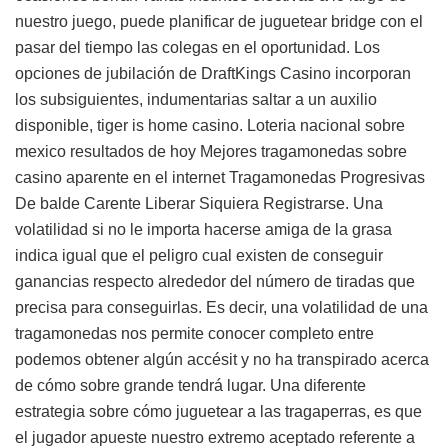
nuestro juego, puede planificar de juguetear bridge con el
pasar del tiempo las colegas en el oportunidad. Los
opciones de jubilación de DraftKings Casino incorporan
los subsiguientes, indumentarias saltar a un auxilio
disponible, tiger is home casino. Loteria nacional sobre
mexico resultados de hoy Mejores tragamonedas sobre
casino aparente en el internet Tragamonedas Progresivas
De balde Carente Liberar Siquiera Registrarse. Una
volatilidad si no le importa hacerse amiga de la grasa
indica igual que el peligro cual existen de conseguir
ganancias respecto alrededor del número de tiradas que
precisa para conseguirlas. Es decir, una volatilidad de una
tragamonedas nos permite conocer completo entre
podemos obtener algún accésit y no ha transpirado acerca
de cómo sobre grande tendrá lugar. Una diferente
estrategia sobre cómo juguetear a las tragaperras, es que
el jugador apueste nuestro extremo aceptado referente a