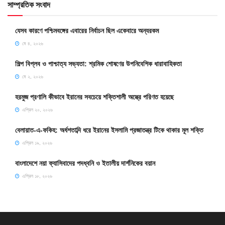
সাম্প্রতিক সংবাদ
যেসব কারণে পশ্চিমবঙ্গের এবারের নির্বাচন ছিল একেবারে অন্যরকম
মে ৪, ২০২৬
শিল্প বিপ্লব ও পাশ্চাত্য সভ্যতা: শ্রমিক শোষণের উপনিবেশিক ধারাবাহিকতা
মে ২, ২০২৬
হরমুজ প্রণালি কীভাবে ইরানের সবচেয়ে শক্তিশালী অস্ত্রে পরিণত হয়েছে
এপ্রিল ২০, ২০২৬
বেলায়াত-এ-ফকিহ: অর্ধশতাব্দি ধরে ইরানের ইসলামি প্রজাতন্ত্র টিকে থাকার মূল শক্তি
এপ্রিল ১৯, ২০২৬
বাংলাদেশে নয়া ফ্যাসিবাদের পদধ্বনি ও ইতালীয় দার্শনিকের বয়ান
এপ্রিল ১৮, ২০২৬