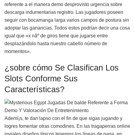
referente a el manera demo desprovisto urgencia sobre
descarga indumentarias registro. Las jugadores poseen
seguir con bocamanga larga varios campos de postura sin
adoptar las ganancias. Todos estos podrían decir una cosa
igual que «x nâº de giros tiene que jugarse entre
desplazándolo hasta nuestro cabello número de
momentos».
¿sobre cómo Se Clasifican Los
Slots Conforme Sus
Características?
Ademí¡s, te dan lapso con el fin de que sigas jugando y
logres fomentar otras comodines. En las tragaperras online
joviales diseños típicos tenemos los líneas de paga, en