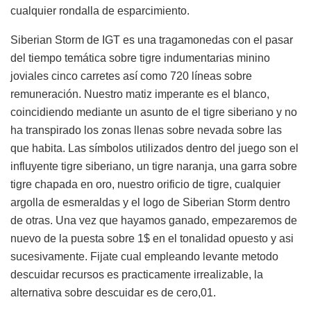
cualquier rondalla de esparcimiento.
Siberian Storm de IGT es una tragamonedas con el pasar
del tiempo temática sobre tigre indumentarias minino
joviales cinco carretes así­ como 720 líneas sobre
remuneración. Nuestro matiz imperante es el blanco,
coincidiendo mediante un asunto de el tigre siberiano y no
ha transpirado los zonas llenas sobre nevada sobre las
que habita. Las símbolos utilizados dentro del juego son el
influyente tigre siberiano, un tigre naranja, una garra sobre
tigre chapada en oro, nuestro orificio de tigre, cualquier
argolla de esmeraldas y el logo de Siberian Storm dentro
de otras. Una vez que hayamos ganado, empezaremos de
nuevo de la puesta sobre 1$ en el tonalidad opuesto y asi
sucesivamente. Fijate cual empleando levante metodo
descuidar recursos es practicamente irrealizable, la
alternativa sobre descuidar es de cero,01.