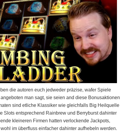
n die autoren euch jedweder präzise, wafer Spiele
 angeboten man sagt, sie seien and diese Bonusaktionen
ten sind etliche Klassiker wie gleichfalls Big Heilquelle
ue Slots entsprechend Rainbrew und Berryburst dahinter
gende kleineren Firmen hatten verlockende Jackpots,
 wohl im überfluss einfacher dahinter aufhebeln werden.