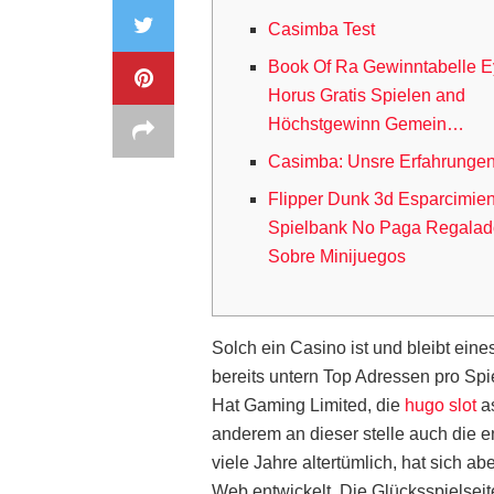
Casimba Test
Book Of Ra Gewinntabelle E
Horus Gratis Spielen and
Höchstgewinn Gemein…
Casimba: Unsre Erfahrunge
Flipper Dunk 3d Esparcimie
Spielbank No Paga Regala
Sobre Minijuegos
Solch ein Casino ist und bleibt ein
bereits untern Top Adressen pro Sp
Hat Gaming Limited, die
hugo slot
as
anderem an dieser stelle auch die e
viele Jahre altertümlich, hat sich 
Web entwickelt. Die Glücksspielseit