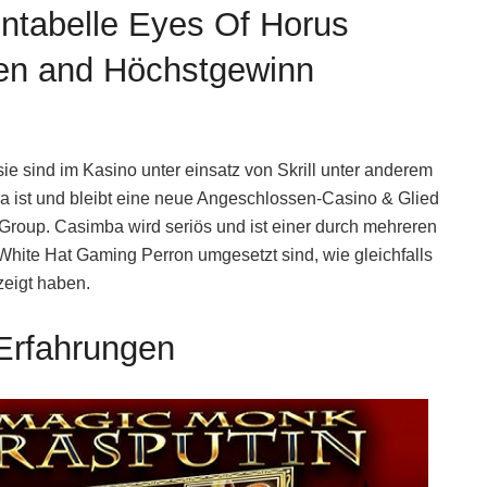
ntabelle Eyes Of Horus
gen and Höchstgewinn
ie sind im Kasino unter einsatz von Skrill unter anderem
 ist und bleibt eine neue Angeschlossen-Casino & Glied
roup. Casimba wird seriös und ist einer durch mehreren
White Hat Gaming Perron umgesetzt sind, wie gleichfalls
eigt haben.
Erfahrungen