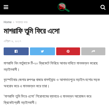
Home
অন্যান্য খবর
মাশরাফি তুমি ফিরে এসো
এপ্রিল ৬, ২০১৭
মাশরাফি বিন মর্তুজাকে টি-২০ ক্রিকেটে ফিরিয়ে আনার দাবিতে মানববন্ধন করেছে
নড়াইলবাসী।
বৃহস্পতিবার জেলার রুপগঞ্জ বাজার বাসস্ট্যান্ড ও আলাদাতপুরে নড়াইল-যশোর সড়ক
অবরোধ করে এ মানববন্ধন করে তারা।
‘মাশরাফি তুমি ফিরে এসো’ শিরোনামের ব্যানারে এ মানবন্ধন আয়োজন করে
ক্রিকেটপ্রেমী নড়াইলবাসী।