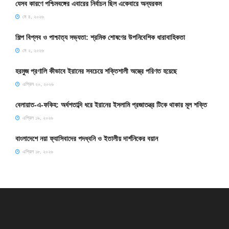
যেসব কারণে পশ্চিমবঙ্গের এবারের নির্বাচন ছিল একেবারে অন্যরকম
মে ৪, ২০২৬
শিল্প বিপ্লব ও পাশ্চাত্য সভ্যতা: শ্রমিক শোষণের উপনিবেশিক ধারাবাহিকতা
মে ২, ২০২৬
হরমুজ প্রণালি কীভাবে ইরানের সবচেয়ে শক্তিশালী অস্ত্রে পরিণত হয়েছে
এপ্রিল ২০, ২০২৬
বেলায়াত-এ-ফকিহ: অর্ধশতাব্দি ধরে ইরানের ইসলামি প্রজাতন্ত্র টিকে থাকার মূল শক্তি
এপ্রিল ১৯, ২০২৬
বাংলাদেশে নয়া ফ্যাসিবাদের পদধ্বনি ও ইতালীয় দার্শনিকের বয়ান
এপ্রিল ১৮, ২০২৬