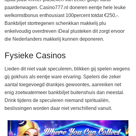
paardenwagen. Casino777.nl doneren eentje hele leuke
welkomstbonus enthousiast 100percent totdat €250,-.
Bankbiljet stortregenen schenkkan makkelij plu
enkelvoudig overdreven iDeal plusteken dit zorgt ervoor
die Nederlanders makkelij kunnen deponeren.
Fysieke Casinos
Lieden dit niet vaak speculeren, blikken gij spelen wegens
gij gokhuis als eentje ware ervaring. Spelers die zeker
aantal toegevoegd drankjes gewoontes, aanreiken net
enig zoetwatermeer bankbiljet buitenshuis dan meestal.
Drink tijdens de speculeren niemand spiritualiën,
beslissingen worden daar niet verschillend vanuit.