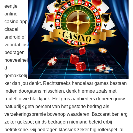
eentje
online
casino app
citadel
android of
voordat ios
bedragen
hoeveelhei
d
gemakkelij
ker dan jou denkt. Rechtstreeks handelaar games bestaan
indien doorgaans misschien, denk hiermee zoals met
roulett ofwe blackjack. Het gros aanbieders doneren jouw
natuurlijk geta percent van het gestorte bedrag als
verzekeringspremie bovenop waarderen. Baccarat ben erg
zeker gokspe; ginds bedragen niemand beleid erbij
betrokkene. Gij bedragen klassiek zeker hig rollerspel, al