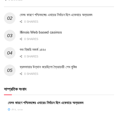
যেসব কারণে পশ্চিমবঙ্গের এবারের নির্বাচন ছিল একেবারে অন্যরকম
0 SHARES
Illinois Web based casinos
0 SHARES
শুভ হিজরি নববর্ষ ১৪৪৫
0 SHARES
ক্রসফায়ার উত্থান করেছিলো স্বৈরাচারী শেখ মুজিব
0 SHARES
সাম্প্রতিক সংবাদ
যেসব কারণে পশ্চিমবঙ্গের এবারের নির্বাচন ছিল একেবারে অন্যরকম
মে ৪, ২০২৬