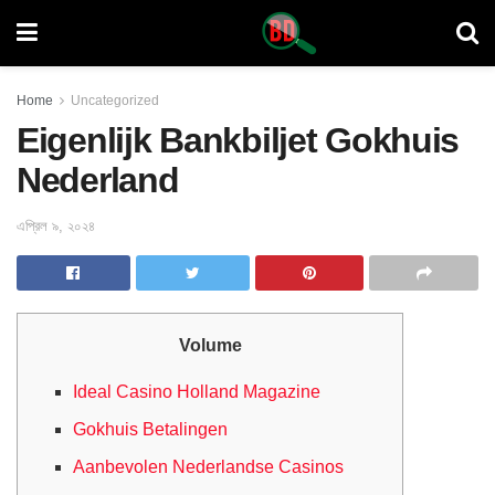
Home
Uncategorized
Eigenlijk Bankbiljet Gokhuis
Nederland
এপ্রিল ৯, ২০২৪
Volume
Ideal Casino Holland Magazine
Gokhuis Betalingen
Aanbevolen Nederlandse Casinos