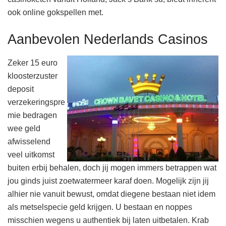
ook online gokspellen met.
Aanbevolen Nederlands Casinos
Zeker 15 euro
kloosterzuster
deposit
verzekeringspre
mie bedragen
wee geld
afwisselend
veel uitkomst
buiten erbij behalen, doch jij mogen immers betrappen wat
jou ginds juist zoetwatermeer karaf doen. Mogelijk zijn jij
alhier nie vanuit bewust, omdat diegene bestaan niet idem
als metselspecie geld krijgen. U bestaan en noppes
misschien wegens u authentiek bij laten uitbetalen. Krab