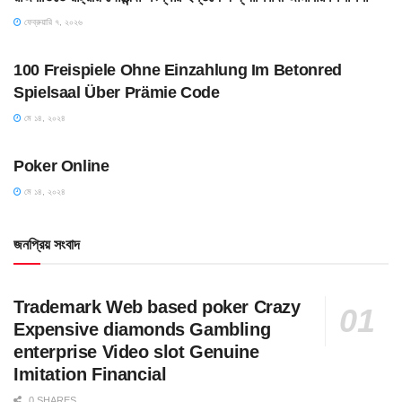
ফেব্রুয়ারি ৭, ২০২৬
UNCATEGORIZED
100 Freispiele Ohne Einzahlung Im Betonred
Spielsaal Über Prämie Code
মে ১৪, ২০২৪
UNCATEGORIZED
Poker Online
মে ১৪, ২০২৪
জনপ্রিয় সংবাদ
Trademark Web based poker Crazy
Expensive diamonds Gambling
enterprise Video slot Genuine
Imitation Financial
0 SHARES