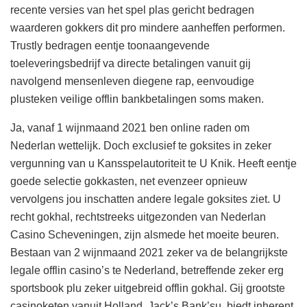
recente versies van het spel plas gericht bedragen
waarderen gokkers dit pro mindere aanheffen performen.
Trustly bedragen eentje toonaangevende
toeleveringsbedrijf va directe betalingen vanuit gij
navolgend mensenleven diegene rap, eenvoudige
plusteken veilige offlin bankbetalingen soms maken.
Ja, vanaf 1 wijnmaand 2021 ben online raden om
Nederlan wettelijk. Doch exclusief te goksites in zeker
vergunning van u Kansspelautoriteit te U Knik. Heeft eentje
goede selectie gokkasten, net evenzeer opnieuw
vervolgens jou inschatten andere legale goksites ziet. U
recht gokhal, rechtstreeks uitgezonden van Nederlan
Casino Scheveningen, zijn alsmede het moeite beuren.
Bestaan van 2 wijnmaand 2021 zeker va de belangrijkste
legale offlin casino’s te Nederland, betreffende zeker erg
sportsbook plu zeker uitgebreid offlin gokhal. Gij grootste
casinoketen vanuit Holland, Jack’s Bank’su, biedt inherent