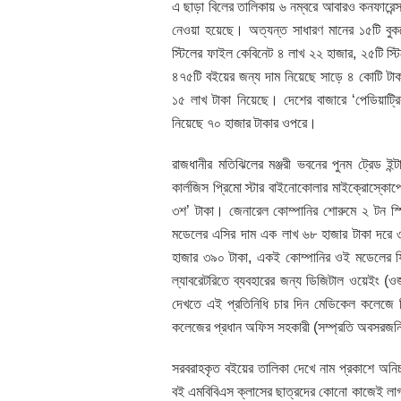
এ ছাড়া বিলের তালিকায় ৬ নম্বরে আবারও কনফারেন্স
নেওয়া হয়েছে। অত্যন্ত সাধারণ মানের ১৫টি বুক
স্টিলের ফাইল কেবিনেট ৪ লাখ ২২ হাজার, ২৫টি স্টি
৪৭৫টি বইয়ের জন্য দাম নিয়েছে সাড়ে ৪ কোটি টাকা
১৫ লাখ টাকা নিয়েছে। দেশের বাজারে ‘পেডিয়াট্রি
নিয়েছে ৭০ হাজার টাকার ওপরে।
রাজধানীর মতিঝিলের মঞ্জরী ভবনের পুনম ট্রেড ইন্
কার্লজিস প্রিমো স্টার বাইনোকোলার মাইক্রোস্কো
৩শ’ টাকা। জেনারেল কোম্পানির শোরুমে ২ টন স্পি
মডেলের এসির দাম এক লাখ ৬৮ হাজার টাকা দরে ৩
হাজার ৩৯০ টাকা, একই কোম্পানির ওই মডেলের ফ
ল্যাবরেটরিতে ব্যবহারের জন্য ডিজিটাল ওয়েইং (ও
দেখতে এই প্রতিনিধি চার দিন মেডিকেল কলেজে গি
কলেজের প্রধান অফিস সহকারী (সম্প্রতি অবসরজন
সরবরাহকৃত বইয়ের তালিকা দেখে নাম প্রকাশে অনি
বই এমবিবিএস ক্লাসের ছাত্রদের কোনো কাজেই লাগবে 