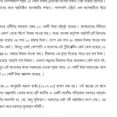
্ষের যোগসাজসে প্রায় ১৫ কোটি টাকার টেন্ডারের অর্ধেক টাকাই নেয়া হয়েছে হাতিয়ে।
ানের নামে প্রতিষ্ঠিত কলেজটির সম্মান। পাশাপাশি হোঁচট খেল কলেজটিকে ঘিরে
ে দুর্নীতির মাধ্যমে প্রায় ১০ কোটি টাকা হরিলুট হয়েছে। মানবদেহের বিভিন্ন
রে একশ’ থেকে পাঁচশ’ টাকায় পাওয়া যায়। অথচ কলেজ কর্তৃপক্ষ প্রতিটি চার্ট কিনেছে
ব্যয় হয়েছে ৩৫ লাখ ১০ হাজার টাকা। দেশে এক লাখ ৩৮ হাজার টাকায় পাওয়া যায়
রেক্টিভ বোর্ড। কিন্তু একই কোম্পানি ও মডেলের এই ইন্টারেক্টিভ বোর্ড কেনা হয়েছে ১৫
ত্র ৪০ হাজার টাকায় পাওয়া যায়। ঠিকাদার এর মূল্য নিয়েছে সাড়ে ছয় লাখ টাকা।
া হয়েছে আড়াই লাখ টাকায়। এভাবে পছন্দের ঠিকাদার দিয়ে কয়েকগুণ বেশি দামে বই,
তুন এই কলেজের জন্য সরকারের দেওয়া প্রায় সাড়ে ১৫ কোটি টাকা দরপত্রের নামে
কর্তা ১০ কোটি টাকা আত্মসাৎ করেছে ।
 ১০ জানুয়ারি প্রথম বর্ষের (২০১৭-১৮) ক্লাস শুরু হয়। ওই বছরের মে মাসে
ভিন্ন যন্ত্রপাতি কেনার জন্য দুটি জাতীয় ও একটি স্থানীয় পত্রিকায় দরপত্র আহ্বান
টির সভাপতি ডা. মো. আবু সুফিয়ান। দরপত্রে মোট ৭টি প্রতিষ্ঠান অংশ নেয়। এর
গ্রহণ করে দরপত্র মূল্যায়ন কমিটি।