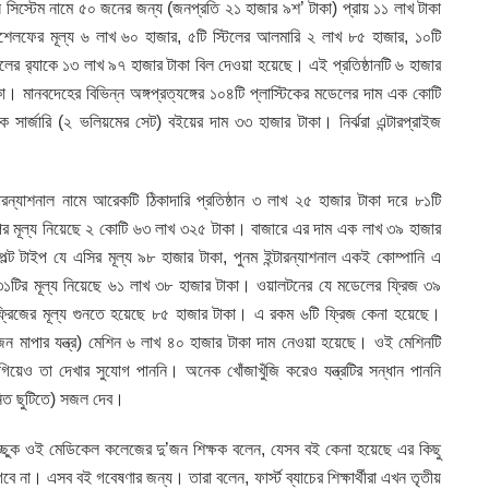
 সিস্টেম নামে ৫০ জনের জন্য (জনপ্রতি ২১ হাজার ৯শ’ টাকা) প্রায় ১১ লাখ টাকা
শেলফের মূল্য ৬ লাখ ৬০ হাজার, ৫টি স্টিলের আলমারি ২ লাখ ৮৫ হাজার, ১০টি
লের র‌্যাকে ১৩ লাখ ৯৭ হাজার টাকা বিল দেওয়া হয়েছে। এই প্রতিষ্ঠানটি ৬ হাজার
। মানবদেহের বিভিন্ন অঙ্গপ্রত্যঙ্গের ১০৪টি প্লাস্টিকের মডেলের দাম এক কোটি
ক সার্জারি (২ ভলিয়মের সেট) বইয়ের দাম ৩৩ হাজার টাকা। নির্ঝরা এন্টারপ্রাইজ
টারন্যাশনাল নামে আরেকটি ঠিকাদারি প্রতিষ্ঠান ৩ লাখ ২৫ হাজার টাকা দরে ৮১টি
পের মূল্য নিয়েছে ২ কোটি ৬৩ লাখ ৩২৫ টাকা। বাজারে এর দাম এক লাখ ৩৯ হাজার
ল্ট টাইপ যে এসির মূল্য ৯৮ হাজার টাকা, পুনম ইন্টারন্যাশনাল একই কোম্পানি এ
১টির মূল্য নিয়েছে ৬১ লাখ ৩৮ হাজার টাকা। ওয়ালটনের যে মডেলের ফ্রিজ ৩৯
্রিজের মূল্য গুনতে হয়েছে ৮৫ হাজার টাকা। এ রকম ৬টি ফ্রিজ কেনা হয়েছে।
জন মাপার যন্ত্র) মেশিন ৬ লাখ ৪০ হাজার টাকা দাম নেওয়া হয়েছে। ওই মেশিনটি
য়েও তা দেখার সুযোগ পাননি। অনেক খোঁজাখুঁজি করেও যন্ত্রটির সন্ধান পাননি
িত ছুটিতে) সজল দেব।
চ্ছুক ওই মেডিকেল কলেজের দু’জন শিক্ষক বলেন, যেসব বই কেনা হয়েছে এর কিছু
না। এসব বই গবেষণার জন্য। তারা বলেন, ফার্স্ট ব্যাচের শিক্ষার্থীরা এখন তৃতীয়