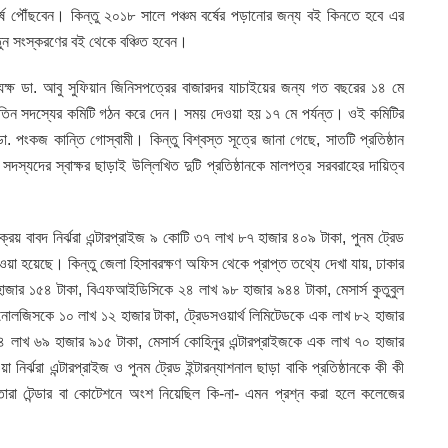
র্ষে পৌঁছবেন। কিন্তু ২০১৮ সালে পঞ্চম বর্ষের পড়ানোর জন্য বই কিনতে হবে এর
নতুন সংস্করণের বই থেকে বঞ্চিত হবেন।
ক্ষ ডা. আবু সুফিয়ান জিনিসপত্রের বাজারদর যাচাইয়ের জন্য গত বছরের ১৪ মে
ে তিন সদস্যের কমিটি গঠন করে দেন। সময় দেওয়া হয় ১৭ মে পর্যন্ত। ওই কমিটির
া. পংকজ কান্তি গোস্বামী। কিন্তু বিশ্বস্ত সূত্রে জানা গেছে, সাতটি প্রতিষ্ঠান
দস্যদের স্বাক্ষর ছাড়াই উল্লিখিত দুটি প্রতিষ্ঠানকে মালপত্র সরবরাহের দায়িত্ব
য় বাবদ নির্ঝরা এন্টারপ্রাইজ ৯ কোটি ৩৭ লাখ ৮৭ হাজার ৪০৯ টাকা, পুনম ট্রেড
েওয়া হয়েছে। কিন্তু জেলা হিসাবরক্ষণ অফিস থেকে প্রাপ্ত তথ্যে দেখা যায়, ঢাকার
াজার ১৫৪ টাকা, বিএফআইডিসিকে ২৪ লাখ ৯৮ হাজার ৯৪৪ টাকা, মেসার্স কুতুবুল
লজিসকে ১০ লাখ ১২ হাজার টাকা, ট্রেডসওয়ার্থ লিমিটেডকে এক লাখ ৮২ হাজার
ে ৪ লাখ ৬৯ হাজার ৯১৫ টাকা, মেসার্স কোহিনুর এন্টারপ্রাইজকে এক লাখ ৭০ হাজার
ির্ঝরা এন্টারপ্রাইজ ও পুনম ট্রেড ইন্টারন্যাশনাল ছাড়া বাকি প্রতিষ্ঠানকে কী কী
তারা টেন্ডার বা কোটেশনে অংশ নিয়েছিল কি-না- এমন প্রশ্ন করা হলে কলেজের