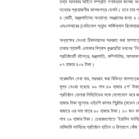
তথ্য অধিকার আইনে সম্প্রতি গণমাধ্যম কলেজ অধ্য
তথ্যের প্রয়োজনীয় কাগজপত্র দেননি। তবে তার পা
৪ কোটি, যন্ত্রপাতিসহ অন্যান্য সরঞ্জামের জন্য 
এমএসআরের (মেডিকেল অ্যান্ড সার্জিক্যাল রিকোয়ারম
অধ্যক্ষের দেওয়া ঠিকাদারদের সরবরাহ করা মালপত্
ঢাকার শ্যামলী এলাকার বিশ্বাস কুঞ্জছোঁয়া ভবনের ‘ন
প্রতিষ্ঠানটি বইপত্র, যন্ত্রপাতি, কম্পিউটার, আসব
৮৭ হাজার ৪০৯ টাকা।
সরেজমিন দেখা যায়, সরবরাহ করা বিভিন্ন মালপত্
মূল্য নেওয়া হয়েছে ৯৯ লাখ ৪৯ হাজার ৫শ’ টাকা।
প্রতিষ্ঠান ফ্লোরা লিমিটেডের সঙ্গে যোগাযোগ করে
হাজার টাকা মূল্যের এইচপি কালার প্রিন্টার (ম
বাজারে এর দাম মাত্র ৬০ হাজার টাকা। ৫০ জন বসার
লাখ ২৯ হাজার টাকা। চেয়ারগুলোতে ‘ইয়ামিন ফার্ন
নামিদামি ফার্নিচার প্রতিষ্ঠান হাতিল ও রিগ্যালে খ