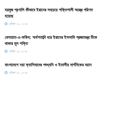
হরমুজ প্রণালি কীভাবে ইরানের সবচেয়ে শক্তিশালী অস্ত্রে পরিণত
হয়েছে
এপ্রিল ২০, ২০২৬
বেলায়াত-এ-ফকিহ: অর্ধশতাব্দি ধরে ইরানের ইসলামি প্রজাতন্ত্র টিকে
থাকার মূল শক্তি
এপ্রিল ১৯, ২০২৬
বাংলাদেশে নয়া ফ্যাসিবাদের পদধ্বনি ও ইতালীয় দার্শনিকের বয়ান
এপ্রিল ১৮, ২০২৬