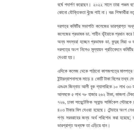
বর্ষে পদার্পণ করেছেন। ২০২২ সালে তারা পঞ্চম ব
কোনো যৌক্তিকতা খুঁজে পাই না। বরং শিক্ষার্থীরা 
দরপত্র কমিটির সভাপতি কলেজের ভারপ্রাপ্ত অধ্য
কলেজের প্রভাষক ডা. শাহীন ভূঁইয়াকে প্রধান কর
অন্য সদস্যরা হচ্ছেন প্রভাষক ডা. কুদুছ মিয়া ও ড
দরপত্রে অংশ নিলেও মূল্যায়ন প্রতিবেদনে কমিটির স
দেওয়া হয়।
এদিকে কলেজ থেকে পাঠানো কাগজপত্রে মালপত্র ক্র
ইন্টারন্যাশনালকে সাড়ে ৪ কোটি টাকা বিলের তথ্য দ
এমএম জিন্নাত আলী বুক গ্যালারিকে ১০ লাখ ৩৩ হ
আলমকে ৫ লাখ ৭৮ হাজার ২৬২ টাকা, কাজলা টেকনো
৭২৬, ঢাকা সায়েন্টেফিক অ্যান্ড সার্জিকেল স্টোরক
৪০৩ টাকার বিল দেওয়া হয়েছে। টেন্ডারে অংশ নেওয়া ন
পণ্য সরবরাহের জন্য অর্থ পরিশোধ করা হয়েছে; 
ভারপ্রাপ্ত অধ্যক্ষ তা এড়িয়ে যান।