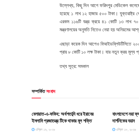
উল্লেখ্য, কিছু দিন আগে ফরিদপুর মেডিকেল কলেজে
হয়েছে ১ লাখ ১২ হাজার ৫০০ টাকা। যুক্তরাষ্ট্
এরকম ১১৬টি যন্ত্র ক্রয়ে ৪১ কোটি ১৩ লাখ ৭০ হা
মন্ত্রণালয়ের অনুমতি নিতেও নেয়া হয় অনিয়মের আশ
এছাড়া কয়েক দিন আগেও বিআইডব্লিউটিসিতে ২০০ টাক
প্রায় ৮ কোটি ১০ লক্ষ টাকা। যার নতুন ক্রয় মূল্য 
তথ্য সূত্র: সমকাল
সম্পর্কিত
সংবাদ
SLIDE
HOME POS
বেলায়াত-এ-ফকিহ: অর্ধশতাব্দি ধরে ইরানের
বাংলাদেশে নয়া ফ্
ইসলামি প্রজাতন্ত্র টিকে থাকার মূল শক্তি
দার্শনিকের বয়ান
এপ্রিল ১৯, ২০২৬
এপ্রিল ১৮, ২০২৬