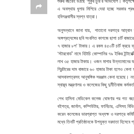
শুরুর বছরেই উঠছে ‘পুকুর চুরি’র অভিযোগ। কর্তৃপক
এ অবস্থায় ধুলায় মিশিয়ে দেয়া হচ্ছে সরকার প্রধ
হবিগঞ্জবাসীর স্বপ্ন যাত্রা।
অনুসন্ধানে জানা যায়, পাতানো দরপত্র আহ্বান কর
অঙ্গপ্রত্যঙ্গের ছবি সংবলিত কাগজে ছাপা চার্ট বাজা
৭ হাজার ৮শ’ টাকায়। এ রকম ৪৫০টি চার্ট ক্রয়ে 
‘স্টারবোর্ড’ নামে হিটাচি কোম্পানির ৭৯ ইঞ্চির ইন্টা
লাখ ৩৫ হাজার টাকায়। ওজন মাপার উন্নতমানের যন্
প্রিন্টারের দাম বাজারে ৬০ হাজার টাকা হলেও কেন
আসবাবপত্রসহ আনুষঙ্গিক সরঞ্জাম কেনা হয়েছে। ন
স্বাস্থ্য মন্ত্রণালয় ও কলেজের কিছু দুর্নীতিবাজ কর্ম
শেখ হাসিনা মেডিকেল কলেজ ঘোষণার পর গত বছরের
বইপত্র, জার্নাল, কম্পিউটার, ফার্নিচার, এসিসহ বি
করেন কলেজের ভারপ্রাপ্ত অধ্যক্ষ ও দরপত্র কমি
মধ্যে তিনটি প্রতিষ্ঠানকে উপযুক্ত দরদাতা হিসেবে 