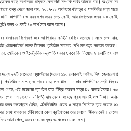
ক্ষের কাছে দরপত্রের মাধ্যমে কেনাকাটা সম্পর্কে তথ্য জানতে চায়। অধ্যক্ষ সব
ঠানো তথ্য থেকে জানা যায়, ২০১৭-১৮ অর্থবছরে বইপত্র ও সাময়িকীর জন্য সাড়ে
৫ কোটি, কম্পিউটার ও যন্ত্রাংশের জন্য দেড় কোটি, আসবাবপত্রের জন্য এক কোটি,
েন্ট) জন্য ৩ কোটি ৪০ লাখ টাকা বরাদ্দ আসে।
রের বাজারদর বিশ্নেষণ করে অবিশ্বাস্য কাহিনি বেরিয়ে এসেছে। এতে দেখা যায়,
ির্ঝরা এন্টারপ্রাইজ’ নামক ঠিকাদার প্রতিষ্ঠান সবচেয়ে বেশি মালপত্র সরবরাহ করেছে।
াবপত্র, মেডিকেল ও ইলেক্ট্রনিক যন্ত্রপাতি সরবরাহ করে বিল নিয়েছে ৯ কোটি ৩৭ লাখ
রের মধ্যে ৬৭টি লেনেভো ল্যাপটপের (মডেল ১১০ কোরআই ফাইভ, সিক্স জেনারেশন)
 প্রতিটির দাম পড়েছে প্রায় দেড় লাখ টাকা। ঢাকার কম্পিউটারসামগ্রী বিক্রয়
 জানা গেছে, এই মডেলের ল্যাপটপ তারা বিক্রি করছেন মাত্র ৪২ হাজার টাকায়। ৬০
ডেল জেড প্রো এম ৪৫২এন ডব্লিউ) দাম নেওয়া হয়েছে প্রায় আড়াই লাখ টাকা। অথচ
 জন্য কনফারেন্স টেবিল, এক্সিকিউটিভ চেয়ার ও সাউন্ড সিস্টেমে ব্যয় হয়েছে ৬১
িচার’ লেখা থাকলেও টেবিলগুলো কোন প্রতিষ্ঠানের তার কোনো স্টিকার নেই। দেশের
োঁজ নিয়ে জানা গেছে, এসব চেয়ারের মূল্য অর্ধেকের চেয়েও কম।