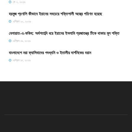
মে ২, ২০২৬
হরমুজ প্রণালি কীভাবে ইরানের সবচেয়ে শক্তিশালী অস্ত্রে পরিণত হয়েছে
এপ্রিল ২০, ২০২৬
বেলায়াত-এ-ফকিহ: অর্ধশতাব্দি ধরে ইরানের ইসলামি প্রজাতন্ত্র টিকে থাকার মূল শক্তি
এপ্রিল ১৯, ২০২৬
বাংলাদেশে নয়া ফ্যাসিবাদের পদধ্বনি ও ইতালীয় দার্শনিকের বয়ান
এপ্রিল ১৮, ২০২৬