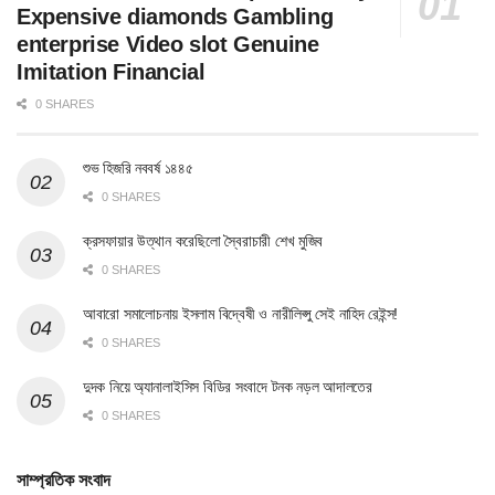
Expensive diamonds Gambling
enterprise Video slot Genuine
Imitation Financial
0 SHARES
শুভ হিজরি নববর্ষ ১৪৪৫
0 SHARES
ক্রসফায়ার উত্থান করেছিলো স্বৈরাচারী শেখ মুজিব
0 SHARES
আবারো সমালোচনায় ইসলাম বিদ্বেষী ও নারীলিপ্সু সেই নাহিদ রেইন্স!
0 SHARES
দুদক নিয়ে অ্যানালাইসিস বিডির সংবাদে টনক নড়ল আদালতের
0 SHARES
সাম্প্রতিক সংবাদ