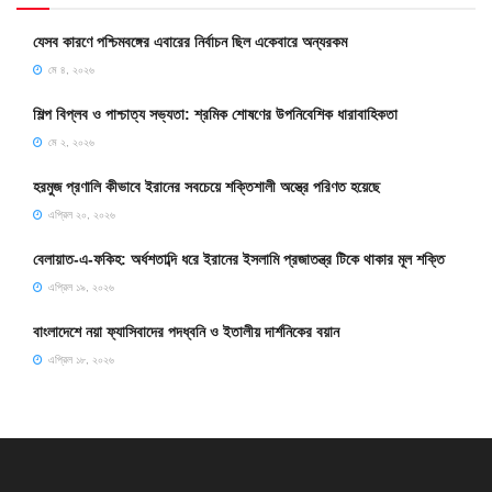
যেসব কারণে পশ্চিমবঙ্গের এবারের নির্বাচন ছিল একেবারে অন্যরকম
মে ৪, ২০২৬
শিল্প বিপ্লব ও পাশ্চাত্য সভ্যতা: শ্রমিক শোষণের উপনিবেশিক ধারাবাহিকতা
মে ২, ২০২৬
হরমুজ প্রণালি কীভাবে ইরানের সবচেয়ে শক্তিশালী অস্ত্রে পরিণত হয়েছে
এপ্রিল ২০, ২০২৬
বেলায়াত-এ-ফকিহ: অর্ধশতাব্দি ধরে ইরানের ইসলামি প্রজাতন্ত্র টিকে থাকার মূল শক্তি
এপ্রিল ১৯, ২০২৬
বাংলাদেশে নয়া ফ্যাসিবাদের পদধ্বনি ও ইতালীয় দার্শনিকের বয়ান
এপ্রিল ১৮, ২০২৬