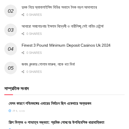
দুদক নিয়ে অ্যানালাইসিস বিডির সংবাদে টনক নড়ল আদালতের
0 SHARES
আবারো সমালোচনায় ইসলাম বিদ্বেষী ও নারীলিপ্সু সেই নাহিদ রেইন্স!
0 SHARES
Finest 3 Pound Minimum Deposit Casinos Uk 2024
0 SHARES
জনাব খন্দকার গোলাম ফারুক, নাকে খত দিন!
0 SHARES
সাম্প্রতিক সংবাদ
যেসব কারণে পশ্চিমবঙ্গের এবারের নির্বাচন ছিল একেবারে অন্যরকম
মে ৪, ২০২৬
শিল্প বিপ্লব ও পাশ্চাত্য সভ্যতা: শ্রমিক শোষণের উপনিবেশিক ধারাবাহিকতা