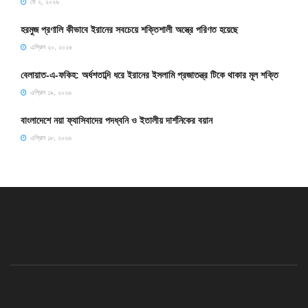
মে ২, ২০২৬
হরমুজ প্রণালি কীভাবে ইরানের সবচেয়ে শক্তিশালী অস্ত্রে পরিণত হয়েছে
এপ্রিল ২০, ২০২৬
বেলায়াত-এ-ফকিহ: অর্ধশতাব্দি ধরে ইরানের ইসলামি প্রজাতন্ত্র টিকে থাকার মূল শক্তি
এপ্রিল ১৯, ২০২৬
বাংলাদেশে নয়া ফ্যাসিবাদের পদধ্বনি ও ইতালীয় দার্শনিকের বয়ান
এপ্রিল ১৮, ২০২৬