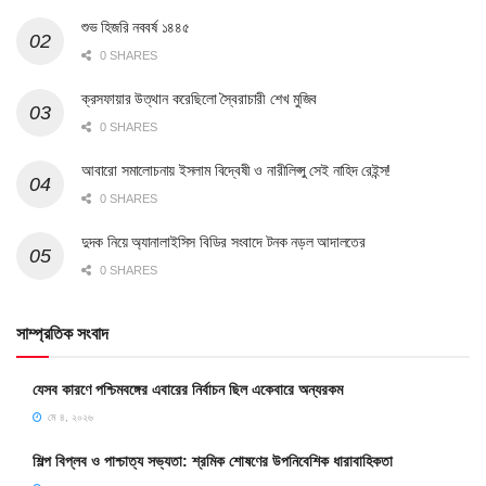
শুভ হিজরি নববর্ষ ১৪৪৫
0 SHARES
ক্রসফায়ার উত্থান করেছিলো স্বৈরাচারী শেখ মুজিব
0 SHARES
আবারো সমালোচনায় ইসলাম বিদ্বেষী ও নারীলিপ্সু সেই নাহিদ রেইন্স!
0 SHARES
দুদক নিয়ে অ্যানালাইসিস বিডির সংবাদে টনক নড়ল আদালতের
0 SHARES
সাম্প্রতিক সংবাদ
যেসব কারণে পশ্চিমবঙ্গের এবারের নির্বাচন ছিল একেবারে অন্যরকম
মে ৪, ২০২৬
শিল্প বিপ্লব ও পাশ্চাত্য সভ্যতা: শ্রমিক শোষণের উপনিবেশিক ধারাবাহিকতা