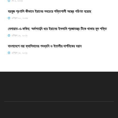
মে ২, ২০২৬
হরমুজ প্রণালি কীভাবে ইরানের সবচেয়ে শক্তিশালী অস্ত্রে পরিণত হয়েছে
এপ্রিল ২০, ২০২৬
বেলায়াত-এ-ফকিহ: অর্ধশতাব্দি ধরে ইরানের ইসলামি প্রজাতন্ত্র টিকে থাকার মূল শক্তি
এপ্রিল ১৯, ২০২৬
বাংলাদেশে নয়া ফ্যাসিবাদের পদধ্বনি ও ইতালীয় দার্শনিকের বয়ান
এপ্রিল ১৮, ২০২৬