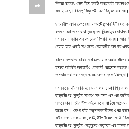
শিকার হয়েছে, সেটা নিয়ে চলতি সপ্তাহেই অনেকগুল
করা হয়েছে। কিন্তু কিছুতেই যেন কিছু হওয়ার নয়।
ছাত্রলীগ এখন বেপরোয়া, ভাড়াটে গুন্ডাবাহিনীর মত 
চলমান সমালোচনার ঝড়ের মুখেও বিন্দুমাত্র তোয়াক্ক
মঙ্গলবার। স্থান এবারও ঢাকা বিশ্ববিদ্যালয়। আর 
বেহায়া হলে একটি সংগঠনের নেতাকর্মীরা বার বার এ
আগের সপ্তাহে আবার নারায়নগঞ্জে আওয়ামী লীগের এ
হায়াত আইভীর মারামারিও দেশবাসী প্রত্যক্ষ করেছে।
ক্ষমতার স্বাদকে লেহন করেও ওদের স্বাদ মিটছেনা
মঙ্গলবারের ঘটনার বিবরনে জানা যায়, ঢাকা বিশ্ববিদ্য
ছাত্রলীগের কেন্দ্রীয় সাধারণ সম্পাদক এস এম জাকি
সামনে যান। তাঁরা উপাচার্যকে কক্ষে পাঠিয়ে আন্দো
জড়ো হন। এরপর তাঁরা আন্দোলনকারীদের ওপর হামলা চ
কর্মীরা দফায় দফায় রড, লাঠি, ইটপাটকেল, লাথি, কিল
ছাত্রলীগের কেন্দ্রীয় নেতৃবৃন্দের নেতৃত্বে এই হা