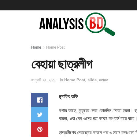
Home
Home Post
বেহায়া ছাত্রলীগ
জানুয়ারি ২৫, ২০১৮
in
Home Post
,
slide
,
মতামত
মুসাফির রাফি
কথায় আছে, কুকুরের লেজ কোনদিন সোজা হয়না। ছা
যায়না, ওরা যেন ওদের মত করেই অপকর্ম করে যাবে
ছাত্রলীগের নৈরাজ্যের কারনে গত ৩ মাসে কতগুলো বি