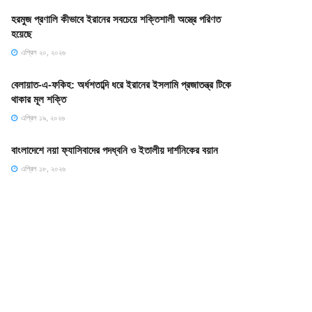
হরমুজ প্রণালি কীভাবে ইরানের সবচেয়ে শক্তিশালী অস্ত্রে পরিণত
হয়েছে
এপ্রিল ২০, ২০২৬
বেলায়াত-এ-ফকিহ: অর্ধশতাব্দি ধরে ইরানের ইসলামি প্রজাতন্ত্র টিকে
থাকার মূল শক্তি
এপ্রিল ১৯, ২০২৬
বাংলাদেশে নয়া ফ্যাসিবাদের পদধ্বনি ও ইতালীয় দার্শনিকের বয়ান
এপ্রিল ১৮, ২০২৬