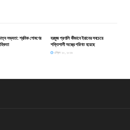
T
SLIDE
শ্চাত্য সভ্যতা: শ্রমিক শোষণের
হরমুজ প্রণালি কীভাবে ইরানের সবচেয়ে
াহিকতা
শক্তিশালী অস্ত্রে পরিণত হয়েছে
এপ্রিল ২০, ২০২৬