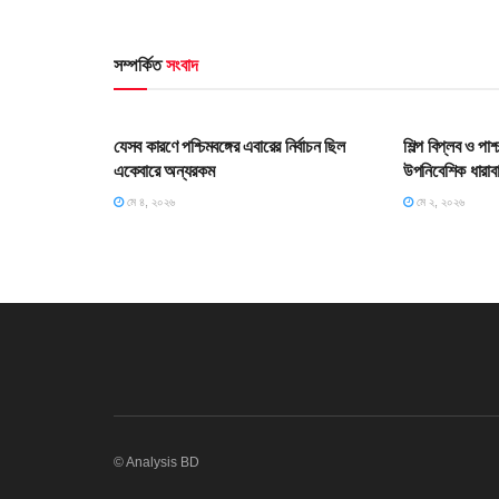
সম্পর্কিত
সংবাদ
HOME POST
HOME POS
যেসব কারণে পশ্চিমবঙ্গের এবারের নির্বাচন ছিল
শিল্প বিপ্লব ও পা
একেবারে অন্যরকম
উপনিবেশিক ধারাব
মে ৪, ২০২৬
মে ২, ২০২৬
© Analysis BD