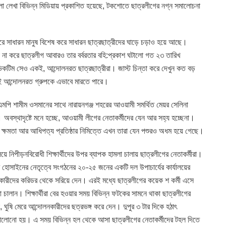
ো লেখা বিভিন্ন মিডিয়ায় প্রকাশিত হয়েছে, টকশোতে ছাত্রলীগের নগ্ন সমালোচনা
করে সাধারন মানুষ বিশেষ করে সাধারন ছাত্রছাত্রীদের ঘাড়ে চড়াও হয়ে আছে।
া না করে ছাত্রলীগ আবারও তার বর্বরতার বহি:প্রকাশ ঘটালো গত ২৩ তারিখ
ভিকটিম সেও একই, আন্দোলনরত ছাত্রছাত্রীরা। জাস্ট চিন্তা করে দেখুন কত বড়
কই আন্দোলনরত গ্রুপকে এভাবে মারতে পারে।
মপি শামীম ওসমানের সাথে নারায়নগঞ্জ শহরের আওয়ামী সমর্থিত মেয়র সেলিনা
 অবস্থাদৃষ্টে মনে হচ্ছে, আওয়ামী লীগের নেতাকর্মীদের যেন আর সহ্য হচ্ছেনা।
। ক্ষমতা আর আধিপত্য প্রতিষ্ঠার নিমিত্তে এখন তারা যেন পশুরও অধম হয়ে গেছে।
ালয়ে নিপীড়নবিরোধী শিক্ষার্থীদের উপর ব্যাপক হামলা চালায় ছাত্রলীগের নেতাকর্মীরা।
র হোসাইনের নেতৃত্বে সংগঠনের ২০-২৫ জনের একটি দল উপাচার্যের কার্যালয়ের
লনকারীদের করিডর থেকে সরিয়ে দেন। এরই মধ্যে ছাত্রলীগের কয়েক শ কর্মী এসে
ালান। শিক্ষার্থীরা বের হওয়ার সময় বিভিন্ন ফটকের সামনে থাকা ছাত্রলীগের
, ঘুষি মেরে আন্দোলনকারীদের ছত্রভঙ্গ করে দেন। দুপুর ৩ টার দিকে হঠাৎ
মলা চালোনো হয়। এ সময় বিভিন্ন হল থেকে আসা ছাত্রলীগের নেতাকর্মীদের টহল দিতে