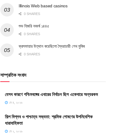
Illinois Web based casinos
0 SHARES
শুভ হিজরি নববর্ষ ১৪৪৫
0 SHARES
ক্রসফায়ার উত্থান করেছিলো স্বৈরাচারী শেখ মুজিব
0 SHARES
সাম্প্রতিক সংবাদ
যেসব কারণে পশ্চিমবঙ্গের এবারের নির্বাচন ছিল একেবারে অন্যরকম
মে ৪, ২০২৬
শিল্প বিপ্লব ও পাশ্চাত্য সভ্যতা: শ্রমিক শোষণের উপনিবেশিক
ধারাবাহিকতা
মে ২, ২০২৬