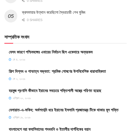
0 SHARES
ক্রসফায়ার উত্থান করেছিলো স্বৈরাচারী শেখ মুজিব
0 SHARES
সাম্প্রতিক সংবাদ
যেসব কারণে পশ্চিমবঙ্গের এবারের নির্বাচন ছিল একেবারে অন্যরকম
মে ৪, ২০২৬
শিল্প বিপ্লব ও পাশ্চাত্য সভ্যতা: শ্রমিক শোষণের উপনিবেশিক ধারাবাহিকতা
মে ২, ২০২৬
হরমুজ প্রণালি কীভাবে ইরানের সবচেয়ে শক্তিশালী অস্ত্রে পরিণত হয়েছে
এপ্রিল ২০, ২০২৬
বেলায়াত-এ-ফকিহ: অর্ধশতাব্দি ধরে ইরানের ইসলামি প্রজাতন্ত্র টিকে থাকার মূল শক্তি
এপ্রিল ১৯, ২০২৬
বাংলাদেশে নয়া ফ্যাসিবাদের পদধ্বনি ও ইতালীয় দার্শনিকের বয়ান