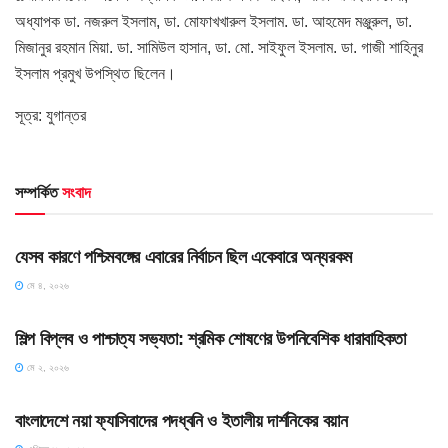
অধ্যাপক ডা. নজরুল ইসলাম, ডা. মোফাখখারুল ইসলাম. ডা. আহমেদ মঞ্জুরুল, ডা.
মিজানুর রহমান মিয়া. ডা. সামিউল হাসান, ডা. মো. সাইফুল ইসলাম. ডা. গাজী শাহিনুর
ইসলাম প্রমুখ উপস্থিত ছিলেন।
সূত্র: যুগান্তর
সম্পর্কিত
সংবাদ
HOME POST
যেসব কারণে পশ্চিমবঙ্গের এবারের নির্বাচন ছিল একেবারে অন্যরকম
মে ৪, ২০২৬
HOME POST
শিল্প বিপ্লব ও পাশ্চাত্য সভ্যতা: শ্রমিক শোষণের উপনিবেশিক ধারাবাহিকতা
মে ২, ২০২৬
HOME POST
বাংলাদেশে নয়া ফ্যাসিবাদের পদধ্বনি ও ইতালীয় দার্শনিকের বয়ান