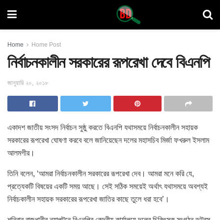
Home
Home Post
নির্বাচনকালীন সরকারের রূপরেখা দেবে বিএনপি
জানুয়ারি ২০, ২০১৮
একাদশ জাতীয় সংসদ নির্বাচন সুষ্ঠু করতে বিএনপি যথাসময়ে নির্বাচনকালীন
সহায়ক
সরকারের রূপরেখা ঘোষণা করবে বলে জানিয়েছেন দলের মহাসচিব মির্জা ফখরুল ইসলাম
আলমগীর।
তিনি বলেন, ‘আমরা নির্বাচনকালীন সরকারের রূপরেখা দেব। আমরা মনে করি যে,
প্রত্যেকটি বিষয়ের একটি সময় আছে। সেই সঠিক সময়েই অর্থাৎ যথাসময়ে অবশ্যই
নির্বাচকালীন সহায়ক সরকারের রূপরেখা জাতির কাছে ‍তুলে ধরা হবে’।
শনিবার রাজধানীর নয়াপল্টনে বিএনপির কেন্দ্রীয় কার্যালয়ে দলের চিকিৎসক সংগঠন ডক্টরস