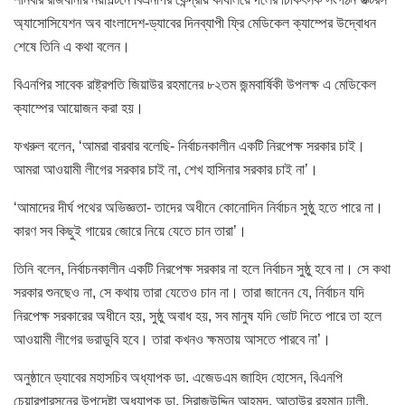
অ্যাসোসিযেশন অব বাংলাদেশ-ড্যাবের দিনব্যাপী ফ্রি মেডিকেল ক্যাম্পের উদ্বোধন
শেষে তিনি এ কথা বলেন।
বিএনপির সাবেক রাষ্ট্রপতি জিয়াউর রহমানের ৮২তম জন্মবার্ষিকী উপলক্ষ এ মেডিকেল
ক্যাম্পের আয়োজন করা হয়।
ফখরুল বলেন, ‘আমরা বারবার বলেছি- নির্বাচনকালীন একটি নিরপেক্ষ সরকার চাই।
আমরা আওয়ামী লীগের সরকার চাই না, শেখ হাসিনার সরকার চাই না’।
‘আমাদের দীর্ঘ পথের অভিজ্ঞতা- তাদের অধীনে কোনোদিন নির্বাচন সুষ্ঠু হতে পারে না।
কারণ সব কিছুই গায়ের জোরে নিয়ে যেতে চান তারা’।
তিনি বলেন, নির্বাচনকালীন একটি নিরপেক্ষ সরকার না হলে নির্বাচন সুষ্ঠু হবে না। সে কথা
সরকার শুনছেও না, সে কথায় তারা যেতেও চান না। তারা জানেন যে, নির্বাচন যদি
নিরপেক্ষ সরকারের অধীনে হয়, সুষ্ঠু অবাধ হয়, সব মানুষ যদি ভোট দিতে পারে তা হলে
আওয়ামী লীগের ভরাডুবি হবে। তারা কখনও ক্ষমতায় আসতে পারবে না’।
অনুষ্ঠানে ড্যাবের মহাসচিব অধ্যাপক ডা. এজেডএম জাহিদ হোসেন, বিএনপি
চেয়ারপারসনের উপদেষ্টা অধ্যাপক ডা. সিরাজউদ্দিন আহমদ, আতাউর রহমান ঢালী,