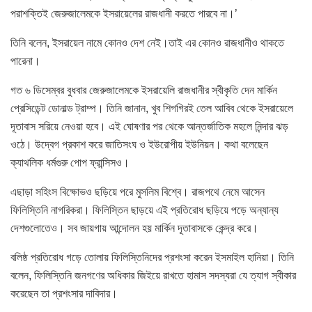
পরাশক্তিই জেরুজালেমকে ইসরায়েলের রাজধানী করতে পারবে না।’
তিনি বলেন, ইসরায়েল নামে কোনও দেশ নেই।তাই এর কোনও রাজধানীও থাকতে
পারেনা।
গত ৬ ডিসেম্বর বুধবার জেরুজালেমকে ইসরায়েলি রাজধানীর স্বীকৃতি দেন মার্কিন
প্রেসিডেন্ট ডোনাল্ড ট্রাম্প। তিনি জানান, খুব শিগগিরই তেল আবিব থেকে ইসরায়েলে
দূতাবাস সরিয়ে নেওয়া হবে। এই ঘোষণার পর থেকে আন্তর্জাতিক মহলে নিন্দার ঝড়
ওঠে। উদ্বেগ প্রকাশ করে জাতিসংঘ ও ইউরোপীয় ইউনিয়ন। কথা বলেছেন
ক্যাথলিক ধর্মগুরু পোপ ফ্রান্সিসও।
এছাড়া সহিংস বিক্ষোভও ছড়িয়ে পরে মুসলিম বিশ্বে। রাজপথে নেমে আসেন
ফিলিস্তিনি নাগরিকরা। ফিলিস্তিন ছাড়য়ে এই প্রতিরোধ ছড়িয়ে পড়ে অন্যান্য
দেশগুলোতেও। সব জায়গায় আন্দোলন হয় মার্কিন দূতাবাসকে কেন্দ্র করে।
বলিষ্ঠ প্রতিরোধ গড়ে তোলায় ফিলিস্তিনিদের প্রশংসা করেন ইসমাইল হানিয়া। তিনি
বলেন, ফিলিস্তিনি জনগণের অধিকার জিইয়ে রাখতে হামাস সদস্যরা যে ত্যাগ স্বীকার
করেছেন তা প্রশংসার দাবিদার।