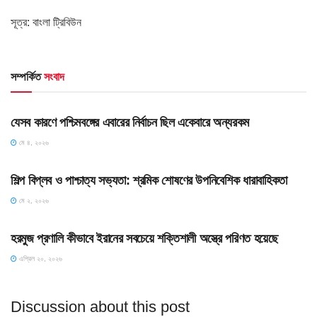
সূত্র: বাংলা ট্রিবিউন
সম্পর্কিত
সংবাদ
HOME POST
যেসব কারণে পশ্চিমবঙ্গের এবারের নির্বাচন ছিল একেবারে অন্যরকম
মে ৪, ২০২৬
HOME POST
শিল্প বিপ্লব ও পাশ্চাত্য সভ্যতা: শ্রমিক শোষণের উপনিবেশিক ধারাবাহিকতা
মে ২, ২০২৬
SLIDE
হরমুজ প্রণালি কীভাবে ইরানের সবচেয়ে শক্তিশালী অস্ত্রে পরিণত হয়েছে
এপ্রিল ২০, ২০২৬
Discussion about this post