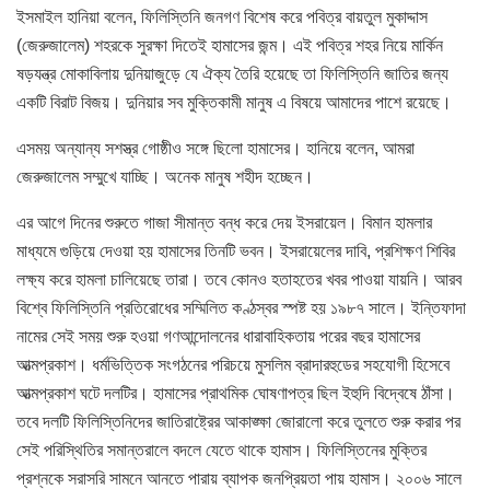
ইসমাইল হানিয়া বলেন, ফিলিস্তিনি জনগণ বিশেষ করে পবিত্র বায়তুল মুকাদ্দাস
(জেরুজালেম) শহরকে সুরক্ষা দিতেই হামাসের জন্ম। এই পবিত্র শহর নিয়ে মার্কিন
ষড়যন্ত্র মোকাবিলায় দুনিয়াজুড়ে যে ঐক্য তৈরি হয়েছে তা ফিলিস্তিনি জাতির জন্য
একটি বিরাট বিজয়। দুনিয়ার সব মুক্তিকামী মানুষ এ বিষয়ে আমাদের পাশে রয়েছে।
এসময় অন্যান্য সশস্ত্র গোষ্ঠীও সঙ্গে ছিলো হামাসের। হানিয়ে বলেন, আমরা
জেরুজালেম সম্মুখে যাচ্ছি। অনেক মানুষ শহীদ হচ্ছেন।
এর আগে দিনের শুরুতে গাজা সীমান্ত বন্ধ করে দেয় ইসরায়েল। বিমান হামলার
মাধ্যমে গুড়িয়ে দেওয়া হয় হামাসের তিনটি ভবন। ইসরায়েলের দাবি, প্রশিক্ষণ শিবির
লক্ষ্য করে হামলা চালিয়েছে তারা। তবে কোনও হতাহতের খবর পাওয়া যায়নি। আরব
বিশ্বে ফিলিস্তিনি প্রতিরোধের সম্মিলিত কণ্ঠস্বর স্পষ্ট হয় ১৯৮৭ সালে। ইন্তিফাদা
নামের সেই সময় শুরু হওয়া গণআন্দোলনের ধারাবাহিকতায় পরের বছর হামাসের
আত্মপ্রকাশ। ধর্মভিত্তিক সংগঠনের পরিচয়ে মুসলিম ব্রাদারহুডের সহযোগী হিসেবে
আত্মপ্রকাশ ঘটে দলটির। হামাসের প্রাথমিক ঘোষণাপত্র ছিল ইহুদি বিদ্বেষে ঠাঁসা।
তবে দলটি ফিলিস্তিনিদের জাতিরাষ্ট্রের আকাঙ্ক্ষা জোরালো করে তুলতে শুরু করার পর
সেই পরিস্থিতির সমান্তরালে বদলে যেতে থাকে হামাস। ফিলিস্তিনের মুক্তির
প্রশ্নকে সরাসরি সামনে আনতে পারায় ব্যাপক জনপ্রিয়তা পায় হামাস। ২০০৬ সালে