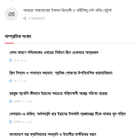
আবারো সমালোচনায় ইসলাম বিদ্বেষী ও নারীলিপ্সু সেই নাহিদ রেইন্স!
0 SHARES
সাম্প্রতিক সংবাদ
যেসব কারণে পশ্চিমবঙ্গের এবারের নির্বাচন ছিল একেবারে অন্যরকম
মে ৪, ২০২৬
শিল্প বিপ্লব ও পাশ্চাত্য সভ্যতা: শ্রমিক শোষণের উপনিবেশিক ধারাবাহিকতা
মে ২, ২০২৬
হরমুজ প্রণালি কীভাবে ইরানের সবচেয়ে শক্তিশালী অস্ত্রে পরিণত হয়েছে
এপ্রিল ২০, ২০২৬
বেলায়াত-এ-ফকিহ: অর্ধশতাব্দি ধরে ইরানের ইসলামি প্রজাতন্ত্র টিকে থাকার মূল শক্তি
এপ্রিল ১৯, ২০২৬
বাংলাদেশে নয়া ফ্যাসিবাদের পদধ্বনি ও ইতালীয় দার্শনিকের বয়ান