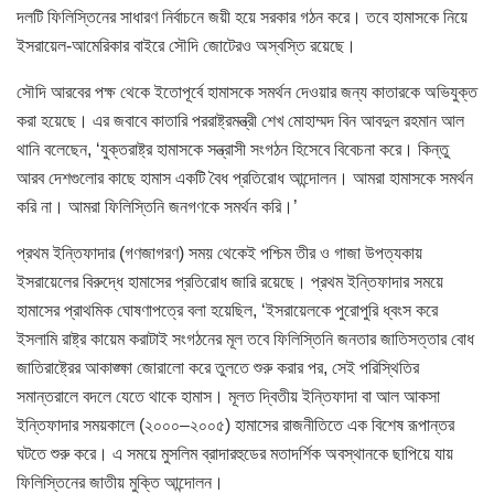
দলটি ফিলিস্তিনের সাধারণ নির্বাচনে জয়ী হয়ে সরকার গঠন করে। তবে হামাসকে নিয়ে
ইসরায়েল-আমেরিকার বাইরে সৌদি জোটেরও অস্বস্তি রয়েছে।
সৌদি আরবের পক্ষ থেকে ইতোপূর্বে হামাসকে সমর্থন দেওয়ার জন্য কাতারকে অভিযুক্ত
করা হয়েছে। এর জবাবে কাতারি পররাষ্ট্রমন্ত্রী শেখ মোহাম্মদ বিন আবদুল রহমান আল
থানি বলেছেন, ‘যুক্তরাষ্ট্র হামাসকে সন্ত্রাসী সংগঠন হিসেবে বিবেচনা করে। কিন্তু
আরব দেশগুলোর কাছে হামাস একটি বৈধ প্রতিরোধ আন্দোলন। আমরা হামাসকে সমর্থন
করি না। আমরা ফিলিস্তিনি জনগণকে সমর্থন করি।’
প্রথম ইন্তিফাদার (গণজাগরণ) সময় থেকেই পশ্চিম তীর ও গাজা উপত্যকায়
ইসরায়েলের বিরুদ্ধে হামাসের প্রতিরোধ জারি রয়েছে। প্রথম ইন্তিফাদার সময়ে
হামাসের প্রাথমিক ঘোষণাপত্রে বলা হয়েছিল, ‘ইসরায়েলকে পুরোপুরি ধ্বংস করে
ইসলামি রাষ্ট্র কায়েম করাটাই সংগঠনের মূল তবে ফিলিস্তিনি জনতার জাতিসত্তার বোধ
জাতিরাষ্ট্রের আকাঙ্ক্ষা জোরালো করে তুলতে শুরু করার পর, সেই পরিস্থিতির
সমান্তরালে বদলে যেতে থাকে হামাস। মূলত দ্বিতীয় ইন্তিফাদা বা আল আকসা
ইন্তিফাদার সময়কালে (২০০০–২০০৫) হামাসের রাজনীতিতে এক বিশেষ রূপান্তর
ঘটতে শুরু করে। এ সময়ে মুসলিম ব্রাদারহুডের মতাদর্শিক অবস্থানকে ছাপিয়ে যায়
ফিলিস্তিনের জাতীয় মুক্তি আন্দোলন।