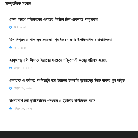
সাম্প্রতিক সংবাদ
যেসব কারণে পশ্চিমবঙ্গের এবারের নির্বাচন ছিল একেবারে অন্যরকম
মে ৪, ২০২৬
শিল্প বিপ্লব ও পাশ্চাত্য সভ্যতা: শ্রমিক শোষণের উপনিবেশিক ধারাবাহিকতা
মে ২, ২০২৬
হরমুজ প্রণালি কীভাবে ইরানের সবচেয়ে শক্তিশালী অস্ত্রে পরিণত হয়েছে
এপ্রিল ২০, ২০২৬
বেলায়াত-এ-ফকিহ: অর্ধশতাব্দি ধরে ইরানের ইসলামি প্রজাতন্ত্র টিকে থাকার মূল শক্তি
এপ্রিল ১৯, ২০২৬
বাংলাদেশে নয়া ফ্যাসিবাদের পদধ্বনি ও ইতালীয় দার্শনিকের বয়ান
এপ্রিল ১৮, ২০২৬