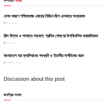
সম্পর্কিত
সংবাদ
HOME POST
যেসব কারণে পশ্চিমবঙ্গের এবারের নির্বাচন ছিল একেবারে অন্যরকম
মে ৪, ২০২৬
HOME POST
শিল্প বিপ্লব ও পাশ্চাত্য সভ্যতা: শ্রমিক শোষণের উপনিবেশিক ধারাবাহিকতা
মে ২, ২০২৬
HOME POST
বাংলাদেশে নয়া ফ্যাসিবাদের পদধ্বনি ও ইতালীয় দার্শনিকের বয়ান
এপ্রিল ১৮, ২০২৬
Discussion about this post
জনপ্রিয় সংবাদ