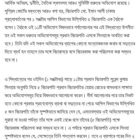
আর্থিক অনিয়ম, দুর্নীতি, নৈতিক স্খলনসহ আরও সুনির্দিষ্ট গুরুতর অভিযোগ রয়েছে।
সুপ্রিম কোর্টের বক্তব্যে আরও বলা হয়, বিচারপতি মো. ইমান আলী ঢাকায়
প্রত্যাবর্তনের পর ১ অক্টোর আপিল বিভাগের উল্লিখিত ৫ বিচারপতি এক বৈঠকে
বসেন। বৈঠকে ওই ১১টি অভিযোগ বিষদভাবে পর্যালোচনার পর এই সিদ্ধান্তে উপনীত
হন ওই সকল গুরুতর অভিযোগসমূহ প্রধান বিচারপতি এসকে সিনহাকে অবহিত করা
হবে। তিনি যদি ওই সকল অভিযোগের ব্যাপের কোনো সন্তোষজনক জবাব বা সদুত্তর
দিতে ব্যর্থ হন তাহলে তার সঙ্গে বিচারালয়ে বসে বিচারকাজ করা পরিচালনা করা সম্ভব
হবে না।
এ সিদ্ধান্তের পর ওইদিন (১ অক্টোবর) সাড়ে ১১টায় প্রধান বিচারপতি সুরেন্দ কুমার
সিনহার অনুমতি নিয়ে ৫ বিচারপতি প্রধান বিচারপতির হেয়ার রোডের বাসভবনে সাক্ষাত
করে অভিযোগসমূহ নিয়ে বিষদভাবে আলোচনা করেন। দীর্ঘ আলোচনার পরে তার নিকট
হতে কোনো প্রকার গ্রহণযোগ্য ব্যাখা বা সদুত্তর না পেয়ে আপিল বিভাগের উল্লিখিত
৫ জন বিচারপতি তাঁকে সুষ্পষ্টভাবে জানিয়ে দেন যে, এমতাবস্থায় ওই অভিযোগসমূহের
সুরাহা না হওয়া পর্যন্ত তাঁর সঙ্গে একই বেঞ্চে বসে তাঁদের (৫ বিচারপতি) পক্ষে
বিচারকাজ পরিচালনা করা সম্ভব হবে না। এ পর্যায়ে প্রধান বিচারপতি এসকে সিনহা
সুষ্পষ্টভাবে বলেন যে, সেক্ষেত্রে তিনি পদত্যাগ করবেন। তবে এ ব্যাপারে পরের দিন ২