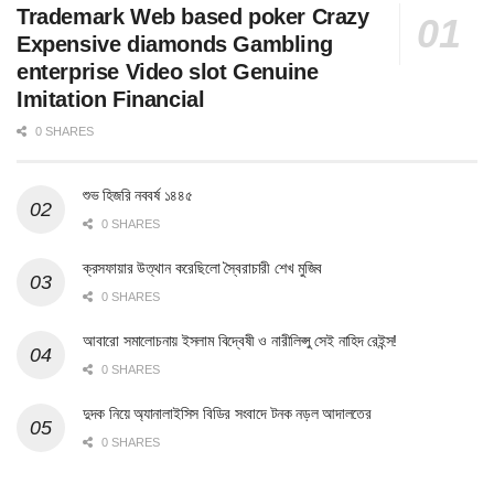
Trademark Web based poker Crazy
Expensive diamonds Gambling
enterprise Video slot Genuine
Imitation Financial
0 SHARES
শুভ হিজরি নববর্ষ ১৪৪৫
0 SHARES
ক্রসফায়ার উত্থান করেছিলো স্বৈরাচারী শেখ মুজিব
0 SHARES
আবারো সমালোচনায় ইসলাম বিদ্বেষী ও নারীলিপ্সু সেই নাহিদ রেইন্স!
0 SHARES
দুদক নিয়ে অ্যানালাইসিস বিডির সংবাদে টনক নড়ল আদালতের
0 SHARES