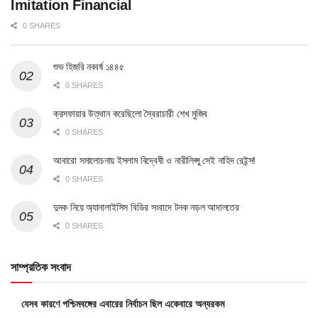
Imitation Financial
0 SHARES
শুভ হিজরি নববর্ষ ১৪৪৫
0 SHARES
ক্রসফায়ার উত্থান করেছিলো স্বৈরাচারী শেখ মুজিব
0 SHARES
আবারো সমালোচনায় ইসলাম বিদ্বেষী ও নারীলিপ্সু সেই নাহিদ রেইন্স!
0 SHARES
দুদক নিয়ে অ্যানালাইসিস বিডির সংবাদে টনক নড়ল আদালতের
0 SHARES
সাম্প্রতিক সংবাদ
যেসব কারণে পশ্চিমবঙ্গের এবারের নির্বাচন ছিল একেবারে অন্যরকম