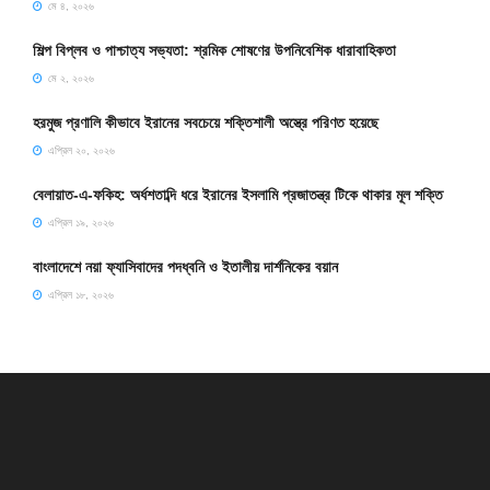
মে ৪, ২০২৬
শিল্প বিপ্লব ও পাশ্চাত্য সভ্যতা: শ্রমিক শোষণের উপনিবেশিক ধারাবাহিকতা
মে ২, ২০২৬
হরমুজ প্রণালি কীভাবে ইরানের সবচেয়ে শক্তিশালী অস্ত্রে পরিণত হয়েছে
এপ্রিল ২০, ২০২৬
বেলায়াত-এ-ফকিহ: অর্ধশতাব্দি ধরে ইরানের ইসলামি প্রজাতন্ত্র টিকে থাকার মূল শক্তি
এপ্রিল ১৯, ২০২৬
বাংলাদেশে নয়া ফ্যাসিবাদের পদধ্বনি ও ইতালীয় দার্শনিকের বয়ান
এপ্রিল ১৮, ২০২৬