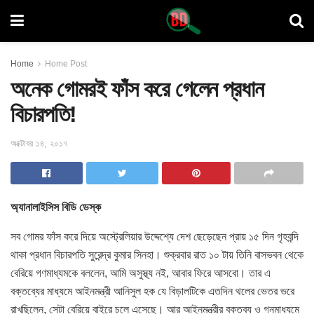
Home
Home Post
অনেক গোমরই ফাঁস করে গেলেন প্রধান
বিচারপতি!
অক্টোবর ১৪, ২০১৭
অ্যানালাইসিস বিডি ডেস্ক
সব গোমর ফাঁস করে দিয়ে অস্ট্রেলিয়ার উদ্দেশ্যে দেশ ছেড়েছেন প্রায় ১৫ দিন
গৃহবন্দি
থাকা প্রধান বিচারপতি সুরেন্দ্র কুমার সিনহা। শুক্রবার রাত ১০ টায় তিনি বাসভবন থেকে
বেরিয়ে গণমাধ্যমকে বললেন, আমি অসুস্থ্য নই, আবার ফিরে আসবো। তার এ
বক্তব্যের মাধ্যমে আইনমন্ত্রী আনিসুল হক যে বিড়ালটিকে এতদিন থলের ভেতর ভরে
রাখছিলেন, সেটা বেরিয়ে বাইরে চলে এসেছে। আর আইনমন্ত্রীর বক্তব্য ও গনমাধ্যমে