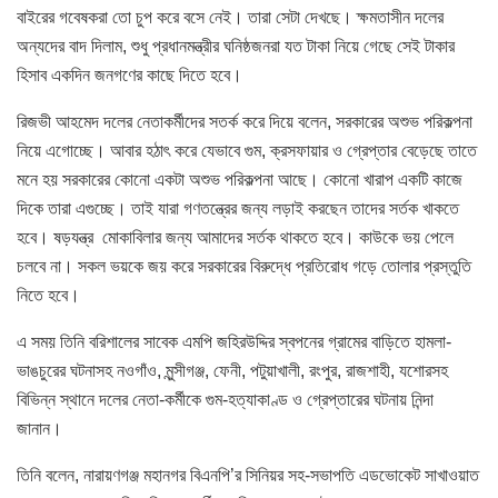
বাইরের গবেষকরা তো চুপ করে বসে নেই। তারা সেটা দেখছে। ক্ষমতাসীন দলের
অন্যদের বাদ দিলাম, শুধু প্রধানমন্ত্রীর ঘনিষ্ঠজনরা যত টাকা নিয়ে গেছে সেই টাকার
হিসাব একদিন জনগণের কাছে দিতে হবে।
রিজভী আহমেদ দলের নেতাকর্মীদের সতর্ক করে দিয়ে বলেন, সরকারের অশুভ পরিকল্পনা
নিয়ে এগোচ্ছে। আবার হঠাৎ করে যেভাবে গুম, ক্রসফায়ার ও গ্রেপ্তার বেড়েছে তাতে
মনে হয় সরকারের কোনো একটা অশুভ পরিকল্পনা আছে। কোনো খারাপ একটি কাজে
দিকে তারা এগুচ্ছে। তাই যারা গণতন্ত্রের জন্য লড়াই করছেন তাদের সর্তক খাকতে
হবে। ষড়যন্ত্র মোকাবিলার জন্য আমাদের সর্তক থাকতে হবে। কাউকে ভয় পেলে
চলবে না। সকল ভয়কে জয় করে সরকারের বিরুদ্ধে প্রতিরোধ গড়ে তোলার প্রস্তুতি
নিতে হবে।
এ সময় তিনি বরিশালের সাবেক এমপি জহিরউদ্দির স্বপনের গ্রামের বাড়িতে হামলা-
ভাঙচুরের ঘটনাসহ নওগাঁও, মুন্সীগঞ্জ, ফেনী, পটুয়াখালী, রংপুর, রাজশাহী, যশোরসহ
বিভিন্ন স্থানে দলের নেতা-কর্মীকে গুম-হত্যাকাণ্ড ও গ্রেপ্তারের ঘটনায় নিন্দা
জানান।
তিনি বলেন, নারায়ণগঞ্জ মহানগর বিএনপি’র সিনিয়র সহ-সভাপতি এডভোকেট সাখাওয়াত