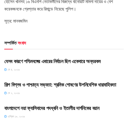
হোসেন খানসহ ১৬ বিএনপি নেতাকর্মীদের বিরুদ্ধে বানোয়াট মামলা দায়ের ও বেশ
কয়েকজনকে গ্রেপ্তার করে রিমান্ডে নিয়েছে পুলিশ।
সূত্র: মানবজমিন
সম্পর্কিত
সংবাদ
HOME POST
যেসব কারণে পশ্চিমবঙ্গের এবারের নির্বাচন ছিল একেবারে অন্যরকম
মে ৪, ২০২৬
HOME POST
শিল্প বিপ্লব ও পাশ্চাত্য সভ্যতা: শ্রমিক শোষণের উপনিবেশিক ধারাবাহিকতা
মে ২, ২০২৬
HOME POST
বাংলাদেশে নয়া ফ্যাসিবাদের পদধ্বনি ও ইতালীয় দার্শনিকের বয়ান
এপ্রিল ১৮, ২০২৬