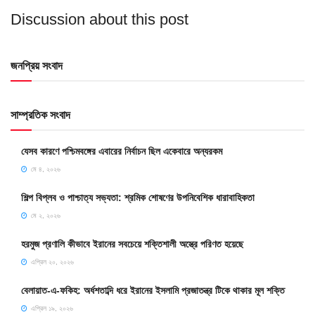
Discussion about this post
জনপ্রিয় সংবাদ
সাম্প্রতিক সংবাদ
যেসব কারণে পশ্চিমবঙ্গের এবারের নির্বাচন ছিল একেবারে অন্যরকম
মে ৪, ২০২৬
শিল্প বিপ্লব ও পাশ্চাত্য সভ্যতা: শ্রমিক শোষণের উপনিবেশিক ধারাবাহিকতা
মে ২, ২০২৬
হরমুজ প্রণালি কীভাবে ইরানের সবচেয়ে শক্তিশালী অস্ত্রে পরিণত হয়েছে
এপ্রিল ২০, ২০২৬
বেলায়াত-এ-ফকিহ: অর্ধশতাব্দি ধরে ইরানের ইসলামি প্রজাতন্ত্র টিকে থাকার মূল শক্তি
এপ্রিল ১৯, ২০২৬