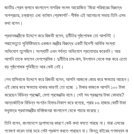
জাতীয় প্রেস ক্লাবে বাংলাদেশ নাগরিক সংসদ আয়োজিত ‘জিয়া পরিবারের বিরুদ্ধে
অপপ্রচার, চক্রান্ত এবং বর্তমান প্রেক্ষাপট’- শীর্ষক এই আলোচনা সভায় তিনি এসব
কথা বলেন।
প্রধানমন্ত্রীকে উদ্দেশে করে রিজভী বলেন, দুর্নীতির পৃষ্ঠপোষক তো আপনিই ।
পদ্মাসেতুতে সুনির্দিষ্টভাবে একজন মন্ত্রীর বিরুদ্ধে একটি বিদেশী আর্থিক সংস্থা
অভিযোগ তুলেছিল। সংস্থাটি এখন পর্যন্ত অভিযোগ প্রত্যাহার করেননি। আর
আপনি তাকে বললেন দেশপ্রেমিক। দুর্নীতির চাষ-বাস, উৎপাদন থেকে শুরু করে এতো
বড় পৃষ্ঠপোষক পৃথিবীতে আর কেউ নেই।
শেখ হাসিনাকে উদ্দেশে করে রিজভী বলেন, আপনি আজকে জোর করে ক্ষমতায় আছেন।
এই জোর করে ক্ষমতায় থাকার কারণই তো হচ্ছে ১ টাকার কাজকে আপনি ১০০ টাকা
করেছেন বিভিন্ন প্রজেক্ট, মেগা প্রজেক্টের নামে। সেই সব প্রকল্পের টাকা কোথায়?
আন্তর্জাতিক বিভিন্ন সংগঠন হিসাব-নিকাশ করে বলেছে, প্রায় ৮৬ হাজার কোটি টাকা
শুধুমাত্র প্রধানমন্ত্রীর ঘনিষ্ঠজনরা বাংলাদেশ থেকে পাচার করেছে।
তিনি বলেন, বাংলাদেশে দুঃশাসনের কারণে কেউ কথা বলতে পারছে না। যারা এসবের
গবেষণা করেন তারা ভয়ে সেটা প্রকাশ করতে পারছেন না। কিন্তু বাইরের গণমাধ্যম বা