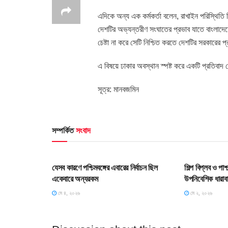
এদিকে অন্য এক কর্মকর্তা বলেন, রাখাইন পরিস্থিতি ন
দেশটির অভ্যন্তরীণ সংঘাতের প্রভাব যাতে বাংলাদে
চেষ্টা না করে সেটি নিশ্চিত করতে দেশটির সরকারের
এ বিষয়ে ঢাকার অবস্থান স্পষ্ট করে একটি প্রতিবাদ 
সূত্র: মানবজমিন
সম্পর্কিত
সংবাদ
HOME POST
HOME POS
যেসব কারণে পশ্চিমবঙ্গের এবারের নির্বাচন ছিল
শিল্প বিপ্লব ও পা
একেবারে অন্যরকম
উপনিবেশিক ধারাব
মে ৪, ২০২৬
মে ২, ২০২৬