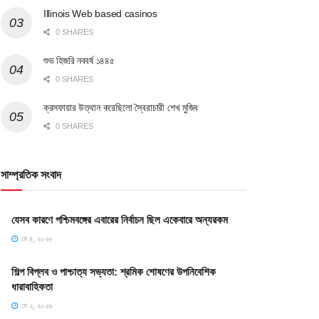
Illinois Web based casinos
0 SHARES
শুভ হিজরি নববর্ষ ১৪৪৫
0 SHARES
ক্রসফায়ার উত্থান করেছিলো স্বৈরাচারী শেখ মুজিব
0 SHARES
সাম্প্রতিক সংবাদ
যেসব কারণে পশ্চিমবঙ্গের এবারের নির্বাচন ছিল একেবারে অন্যরকম
মে ৪, ২০২৬
শিল্প বিপ্লব ও পাশ্চাত্য সভ্যতা: শ্রমিক শোষণের উপনিবেশিক
ধারাবাহিকতা
মে ২, ২০২৬