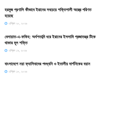
হরমুজ প্রণালি কীভাবে ইরানের সবচেয়ে শক্তিশালী অস্ত্রে পরিণত
হয়েছে
এপ্রিল ২০, ২০২৬
বেলায়াত-এ-ফকিহ: অর্ধশতাব্দি ধরে ইরানের ইসলামি প্রজাতন্ত্র টিকে
থাকার মূল শক্তি
এপ্রিল ১৯, ২০২৬
বাংলাদেশে নয়া ফ্যাসিবাদের পদধ্বনি ও ইতালীয় দার্শনিকের বয়ান
এপ্রিল ১৮, ২০২৬