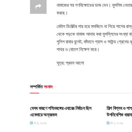
নামাজের পর গণবিক্ষোভের ডাক দেন। মুসলিম নেতারা ব
করছে।
মেটাল ডিটেক্টর পার হয়ে মসজিদে না গিয়ে পাশের রা
থেকে সড়কে নামাজ আদায় করা মুসল্লিদের সংখ্যা বা
পুলিশ রাবার বুলেট, কাঁদানে গ্যাস ও সাউন্ড গ্রেনে
পাথর ও বোতল নিক্ষেপ করে।
সূত্র: প্রথম আলো
সম্পর্কিত
সংবাদ
HOME POST
HOME POS
যেসব কারণে পশ্চিমবঙ্গের এবারের নির্বাচন ছিল
শিল্প বিপ্লব ও পা
একেবারে অন্যরকম
উপনিবেশিক ধারাব
মে ৪, ২০২৬
মে ২, ২০২৬