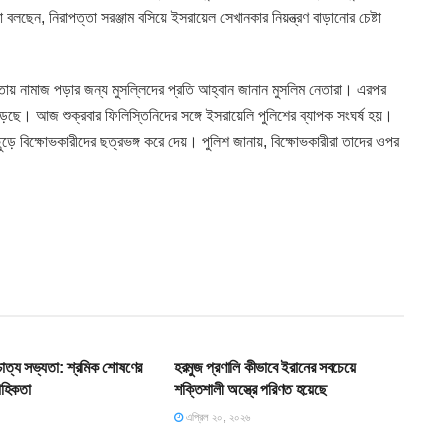
লছেন, নিরাপত্তা সরঞ্জাম বসিয়ে ইসরায়েল সেখানকার নিয়ন্ত্রণ বাড়ানোর চেষ্টা
স্তায় নামাজ পড়ার জন্য মুসল্লিদের প্রতি আহ্বান জানান মুসলিম নেতারা। এরপর
ড়ছে। আজ শুক্রবার ফিলিস্তিনিদের সঙ্গে ইসরায়েলি পুলিশের ব্যাপক সংঘর্ষ হয়।
ড ছুড়ে বিক্ষোভকারীদের ছত্রভঙ্গ করে দেয়। পুলিশ জানায়, বিক্ষোভকারীরা তাদের ওপর
T
SLIDE
শ্চাত্য সভ্যতা: শ্রমিক শোষণের
হরমুজ প্রণালি কীভাবে ইরানের সবচেয়ে
াহিকতা
শক্তিশালী অস্ত্রে পরিণত হয়েছে
এপ্রিল ২০, ২০২৬