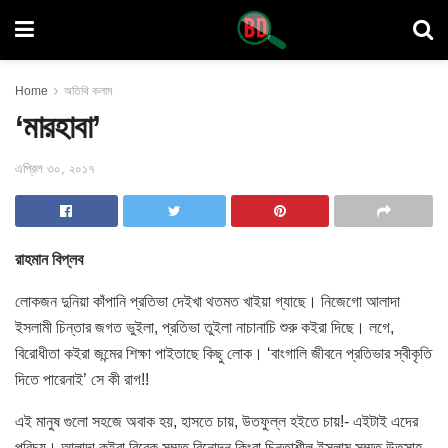
Home
অতিথি কলাম
‘মারহাবা’
এপ্রিল ৩০, ২০১৭
রাহমান বিপ্লব
লোকজন দুনিয়া কাঁপানি প্রতিভা দেইখা থতমত খাইয়া গ্যাছে। নিজেগো আলাদা
ইসলামী চিন্তার জগত ভুইলা, প্রতিভা তুইলা নাচানাচি শুরু কইরা দিছে। লগে,
বিরোধীতা কইরা জন্মের শিক্ষা পাইতাছে কিছু লোক। ‘বাংগালি জীবনে প্রতিভার স্বীকৃতি
দিতে পারেনাই’ সে কী রাগ!!
এই মানুষ গুলো সহজে অবাক হয়, হাসতে চায়, উতফুল্ল হইতে চায়!- এইটাই এদের
পরিচয়। আলাদা কইরা বিবেক সম্মত বিনোদন কিংবা চিন্তাশীল ইসলাম সম্মত উতসাহ