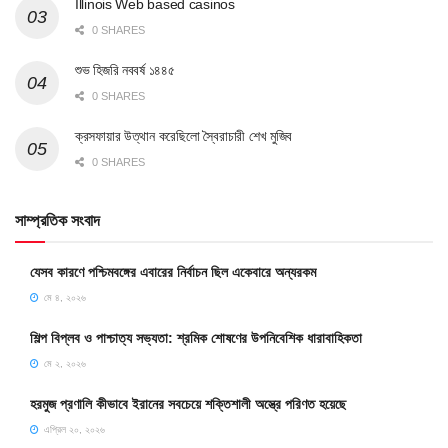
Illinois Web based casinos
0 SHARES
শুভ হিজরি নববর্ষ ১৪৪৫
0 SHARES
ক্রসফায়ার উত্থান করেছিলো স্বৈরাচারী শেখ মুজিব
0 SHARES
সাম্প্রতিক সংবাদ
যেসব কারণে পশ্চিমবঙ্গের এবারের নির্বাচন ছিল একেবারে অন্যরকম
মে ৪, ২০২৬
শিল্প বিপ্লব ও পাশ্চাত্য সভ্যতা: শ্রমিক শোষণের উপনিবেশিক ধারাবাহিকতা
মে ২, ২০২৬
হরমুজ প্রণালি কীভাবে ইরানের সবচেয়ে শক্তিশালী অস্ত্রে পরিণত হয়েছে
এপ্রিল ২০, ২০২৬