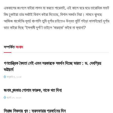
এককালের জংগলে যাইয়া লালন যা করতে পারেনাই, এই কালে ঘরে ঘরে তারোধিক সফট
বিষ ঢুকাইয়া তার সবটাই বিনাশ কইরা দিতেছে, বিশাল সমর্থন নিয়া। সামনে ঝুলছে
আজিজ মার্কেটের মূলা! বাংগালি তুমি দূর্গার চাইতেও উন্নত মুর্তি গইড়া ফালাইছো! দূর্গার
ভাত মাইরা দিছে ‘ইসলামী দূর্গা’! তাইলে ‘মারহাবা’ কইবা না ক্যান!?
সম্পর্কিত
সংবাদ
HOME POST
গণতান্ত্রিক বৈধতা নেই এমন সরকারকে সমর্থন দিচ্ছে ভারত : ড. দেবপ্রিয়
ভট্টাচার্য
জানুয়ারি ৪, ২০২৪
অতিথি কলাম
জনাব খন্দকার গোলাম ফারুক, নাকে খত দিন!
জুলাই ১৭, ২০২৩
অতিথি কলাম
সিরাজ সিকদার খুন : ক্রসফায়ার প্রবর্তনের দিন