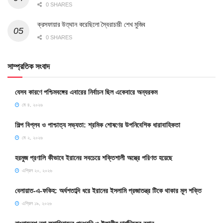
0 SHARES
ক্রসফায়ার উত্থান করেছিলো স্বৈরাচারী শেখ মুজিব
0 SHARES
সাম্প্রতিক সংবাদ
যেসব কারণে পশ্চিমবঙ্গের এবারের নির্বাচন ছিল একেবারে অন্যরকম
মে ৪, ২০২৬
শিল্প বিপ্লব ও পাশ্চাত্য সভ্যতা: শ্রমিক শোষণের উপনিবেশিক ধারাবাহিকতা
মে ২, ২০২৬
হরমুজ প্রণালি কীভাবে ইরানের সবচেয়ে শক্তিশালী অস্ত্রে পরিণত হয়েছে
এপ্রিল ২০, ২০২৬
বেলায়াত-এ-ফকিহ: অর্ধশতাব্দি ধরে ইরানের ইসলামি প্রজাতন্ত্র টিকে থাকার মূল শক্তি
এপ্রিল ১৯, ২০২৬