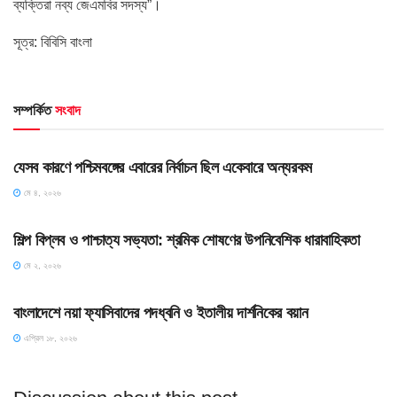
ব্যক্তিরা নব্য জেএমবির সদস্য”।
সূত্র: বিবিসি বাংলা
সম্পর্কিত
সংবাদ
HOME POST
যেসব কারণে পশ্চিমবঙ্গের এবারের নির্বাচন ছিল একেবারে অন্যরকম
মে ৪, ২০২৬
HOME POST
শিল্প বিপ্লব ও পাশ্চাত্য সভ্যতা: শ্রমিক শোষণের উপনিবেশিক ধারাবাহিকতা
মে ২, ২০২৬
HOME POST
বাংলাদেশে নয়া ফ্যাসিবাদের পদধ্বনি ও ইতালীয় দার্শনিকের বয়ান
এপ্রিল ১৮, ২০২৬