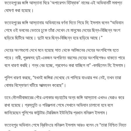
ফতেহপুরের জঙ্গি আস্তানা ঘিরে ‘অপারেশন হিটব্যাক’ নামের এই অভিযানটি সমাপ্ত
ঘোষণা করা হয়েছে।
ফতেহপুরের জঙ্গি আস্তানায় অভিযানের বর্ণনা দিতে গিয়ে মি: ইসলাম বলেন “অভিযান
শেষে ওই ভবনের ভেতরে ঢুকে তাঁরা দেখেন যে মানুষের দেহের ছিন্ন-বিচ্ছিন্ন অংশ
ছড়িয়ে ছিটিয়ে আছে। দুটো ঘরে ছিন্ন-বিচ্ছিন্ন হয়ে ছড়িয়ে আছে।”
দেহের অংশগুলো দেখে মনে হয়েছে সাত থেকে আটজনের দেহের অংশবিশেষ হতে
পারে। নারী, পুরুষসহ দুই-একজন অপরিণত বয়সের দেহের অংশবিশেষও থাকতে পারে
বলে ধারণা করছি। গন্ধ বের হচ্ছে, প্রবেশও করা যাচ্ছিল না” -বলছিলেন মি: ইসলাম।
পুলিশ ধারণা করছে, “যখনই জঙ্গিরা দেখেছে যে পালিয়ে যাওয়ার পথ নেই, তখন তারা
বোমার বিস্ফোরণ ঘটিয়ে আত্মহনন করেছে”।
তবে মৌলভীবাজারের পৌর এলাকার বড়হাটের অন্য জঙ্গি আস্তানা এখনও ঘেরাও করে
রাখা হয়েছে। প্রস্তুতি ও পরিকল্পনা শেষে সেখানে অভিযান চালানো হবে বলে
জানিয়েছেন পুলিশের কাউন্টার টেররিজম ইউনিটের প্রধান মনিরুল ইসলাম।
ফতেহপুর অভিযান শেষে ব্রিফিংয়ে মনিরুল ইসলাম আরও বলেন যে “তারা নিশ্চিত নিহত