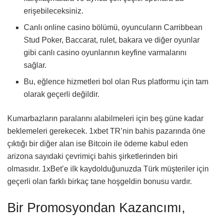
erişebileceksiniz.
Canlı online casino bölümü, oyuncuların Carribbean
Stud Poker, Baccarat, rulet, bakara ve diğer oyunlar
gibi canlı casino oyunlarının keyfine varmalarını
sağlar.
Bu, eğlence hizmetleri bol olan Rus platformu için tam
olarak geçerli değildir.
Kumarbazların paralarını alabilmeleri için beş güne kadar
beklemeleri gerekecek. 1xbet TR’nin bahis pazarında öne
çıktığı bir diğer alan ise Bitcoin ile ödeme kabul eden
arizona sayıdaki çevrimiçi bahis şirketlerinden biri
olmasıdır. 1xBet’e ilk kaydolduğunuzda Türk müşteriler için
geçerli olan farklı birkaç tane hoşgeldin bonusu vardır.
Bir Promosyondan Kazancımı,