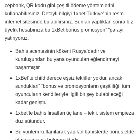
cepbank, QR kodu gibi çeşitli ödeme yöntemlerini
kullanabilirsiniz. Detaylı bilgiyi 1xbet Türkiye’nin resmi
internet sitesinde bulabilirsiniz. Bunları yaptıktan sonra biz
üyelik hesabınıza bu 1xBet bonus promosyon” “parayı
yatırıyoruz.
Bahis acentesinin kökeni Rusya’dadır ve
kuruluşundan bu yana oyuncuları eğlendirmeyi
başarmıştır.
1xBet’te child derece eşsiz teklifler yoktur, ancak
sundukları” “bonus ve promosyonların çeşitliliği, tüm
oyuncuların kendileriyle ilgili bir şey bulabileceği
kadar geniştir.
1xbet’te bahis fırsatları üç tane – tekli, sistem empieza
düz sütundur.
Bu yöntem kullanılarak yapılan bahislerde bonus elde
etme şansınız bulunmaktadır.