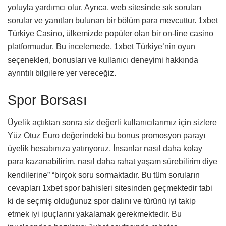
yoluyla yardımcı olur. Ayrıca, web sitesinde sık sorulan
sorular ve yanıtları bulunan bir bölüm para mevcuttur. 1xbet
Türkiye Casino, ülkemizde popüler olan bir on-line casino
platformudur. Bu incelemede, 1xbet Türkiye’nin oyun
seçenekleri, bonusları ve kullanıcı deneyimi hakkında
ayrıntılı bilgilere yer vereceğiz.
Spor Borsası
Üyelik açtıktan sonra siz değerli kullanıcılarımız için sizlere
Yüz Otuz Euro değerindeki bu bonus promosyon parayı
üyelik hesabınıza yatırıyoruz. İnsanlar nasıl daha kolay
para kazanabilirim, nasıl daha rahat yaşam sürebilirim diye
kendilerine” “birçok soru sormaktadır. Bu tüm soruların
cevapları 1xbet spor bahisleri sitesinden geçmektedir tabi
ki de seçmiş olduğunuz spor dalını ve türünü iyi takip
etmek iyi ipuçlarını yakalamak gerekmektedir. Bu