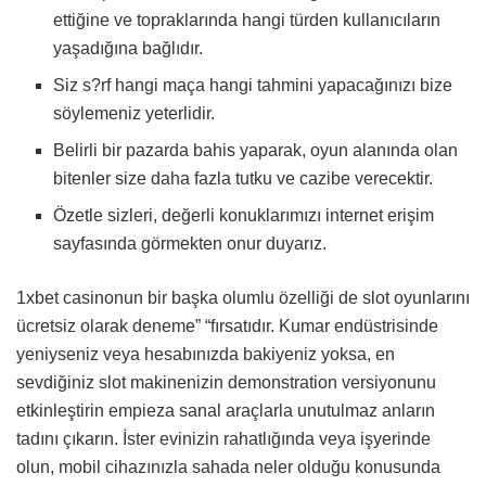
ettiğine ve topraklarında hangi türden kullanıcıların
yaşadığına bağlıdır.
Siz s?rf hangi maça hangi tahmini yapacağınızı bize
söylemeniz yeterlidir.
Belirli bir pazarda bahis yaparak, oyun alanında olan
bitenler size daha fazla tutku ve cazibe verecektir.
Özetle sizleri, değerli konuklarımızı internet erişim
sayfasında görmekten onur duyarız.
1xbet casinonun bir başka olumlu özelliği de slot oyunlarını
ücretsiz olarak deneme” “fırsatıdır. Kumar endüstrisinde
yeniyseniz veya hesabınızda bakiyeniz yoksa, en
sevdiğiniz slot makinenizin demonstration versiyonunu
etkinleştirin empieza sanal araçlarla unutulmaz anların
tadını çıkarın. İster evinizin rahatlığında veya işyerinde
olun, mobil cihazınızla sahada neler olduğu konusunda