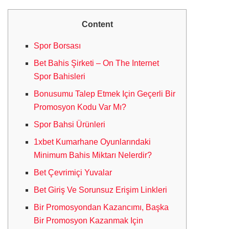
Content
Spor Borsası
Bet Bahis Şirketi – On The Internet
Spor Bahisleri
Bonusumu Talep Etmek Için Geçerli Bir
Promosyon Kodu Var Mı?
Spor Bahsi Ürünleri
1xbet Kumarhane Oyunlarındaki
Minimum Bahis Miktarı Nelerdir?
Bet Çevrimiçi Yuvalar
Bet Giriş Ve Sorunsuz Erişim Linkleri
Bir Promosyondan Kazancımı, Başka
Bir Promosyon Kazanmak Için