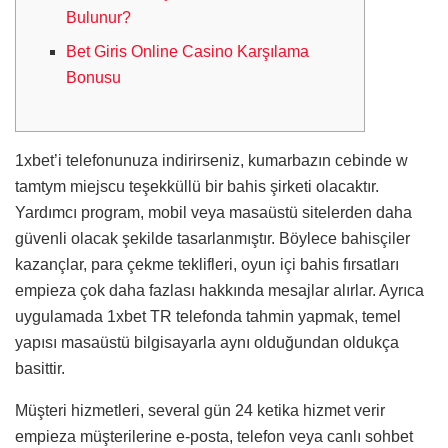
Bulunur?
Bet Giris Online Casino Karşılama
Bonusu
1xbet’i telefonunuza indirirseniz, kumarbazın cebinde w
tamtym miejscu teşekküllü bir bahis şirketi olacaktır.
Yardımcı program, mobil veya masaüstü sitelerden daha
güvenli olacak şekilde tasarlanmıştır. Böylece bahisçiler
kazançlar, para çekme teklifleri, oyun içi bahis fırsatları
empieza çok daha fazlası hakkında mesajlar alırlar. Ayrıca
uygulamada 1xbet TR telefonda tahmin yapmak, temel
yapısı masaüstü bilgisayarla aynı olduğundan oldukça
basittir.
Müşteri hizmetleri, several gün 24 ketika hizmet verir
empieza müşterilerine e-posta, telefon veya canlı sohbet