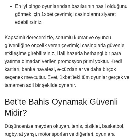
En iyi bingo oyunlarından bazılarının nasıl olduğunu
görmek için 1xbet çevrimiçi casinolarını ziyaret
edebilirsiniz.
Kapsamlı derecemizle, sorumlu kumar ve oyuncu
güvenliğine öncelik veren çevrimiçi casinolarla güvenle
etkileşime girebilirsiniz. Hali hazırda herhangi bir para
yatırma olmadan verilen promosyon primi yoktur. Kredi
kartları, banka havalesi, e-cüzdanlar ve daha birçok
seçenek mevcuttur. Evet, 1xbet’teki tüm oyunlar gerçek ve
tamamen adil bir şekilde oynanır.
Bet’te Bahis Oynamak Güvenli
Midir?
Düşüncenize meydan okuyan, tenis, bisiklet, basketbol,
rugby, at yarışı, motor sporları ve diğerleri, oyunlara