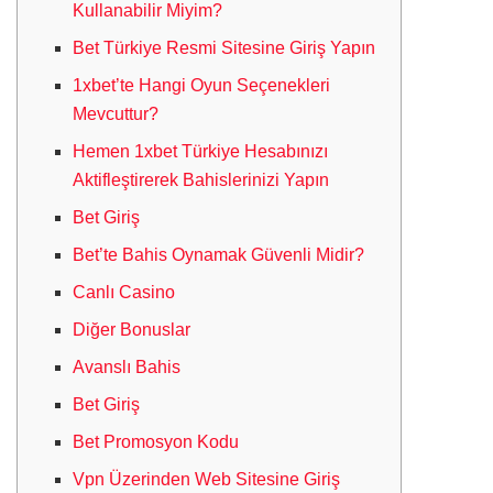
Kullanabilir Miyim?
Bet Türkiye Resmi Sitesine Giriş Yapın
1xbet’te Hangi Oyun Seçenekleri
Mevcuttur?
Hemen 1xbet Türkiye Hesabınızı
Aktifleştirerek Bahislerinizi Yapın
Bet Giriş
Bet’te Bahis Oynamak Güvenli Midir?
Canlı Casino
Diğer Bonuslar
Avanslı Bahis
Bet Giriş
Bet Promosyon Kodu
Vpn Üzerinden Web Sitesine Giriş