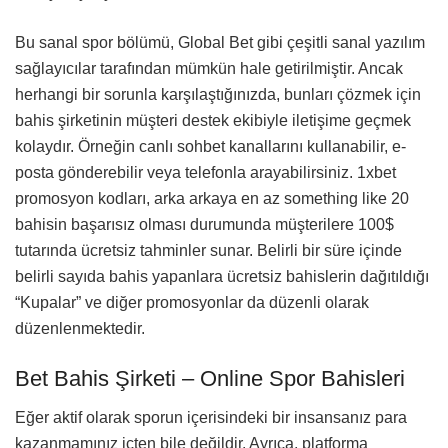
Bu sanal spor bölümü, Global Bet gibi çeşitli sanal yazılım
sağlayıcılar tarafından mümkün hale getirilmiştir. Ancak
herhangi bir sorunla karşılaştığınızda, bunları çözmek için
bahis şirketinin müşteri destek ekibiyle iletişime geçmek
kolaydır. Örneğin canlı sohbet kanallarını kullanabilir, e-
posta gönderebilir veya telefonla arayabilirsiniz. 1xbet
promosyon kodları, arka arkaya en az something like 20
bahisin başarısız olması durumunda müşterilere 100$
tutarında ücretsiz tahminler sunar. Belirli bir süre içinde
belirli sayıda bahis yapanlara ücretsiz bahislerin dağıtıldığı
“Kupalar” ve diğer promosyonlar da düzenli olarak
düzenlenmektedir.
Bet Bahis Şirketi – Online Spor Bahisleri
Eğer aktif olarak sporun içerisindeki bir insansanız para
kazanmamınız içten bile değildir. Ayrıca, platforma