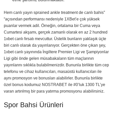
Hem canlı yayın sprained ankle treatment de canlı bahis”
“açısından performansı nedeniyle 1XBet’e çok yüksek
puanlar vermek adil. Örneğin, ortalama bir Cuma veya
Cumartesi akşamı, gerçek zamanlı olarak en az 2 hundred
1xbet canlı fırsatı mevcuttur. Üstelik bunların yaklaşık üçte
biri canlı olarak da yayınlanıyor. Gerçekten öne çıkan şey,
1xbet canlı yayınında İngiltere Premier Ligi ve Şampiyonlar
Ligi gibi önde gelen müsabakaların tüm maçlarının
yayınlarını sıklıkla bulabilmenizdir. Bununla birlikte tüm cep
telefonu ve cihaz kullanıcıları, masaüstü kullanıcıları ile
aynı promosyon ve bonusları alabilirler. Bununla birlikte
özel bonus kodumuz NOSTRABET ile #0’luk 1300 TL’ye
varan artırılmış bir para yatırma promosyonu alabilirsiniz.
Spor Bahsi Ürünleri