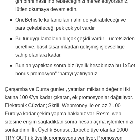
girl birini nasıl indirebileceğinizi merek ediyorsanız,
lütfen okumaya devam edin.
OneBehis’te kullanıcıların afin de yatırabileceği ve
para çekebileceği pek çok yol vardır.
Bu tür uygulamaların birçok çeşidi vardır—ücretsizden
ücretliye, basit tasarımlardan gelişmiş işlevselliğe
sahip olanlara kadar.
Bunları yaptıktan sonra biz üyelik hesabınıza bu 1xBet
bonus promosyon” “parayı yatırıyoruz.
Çarşamba ve Cuma günleri, yatırılan miktarın değerini iki
katına 100 €’ya kadar çıkaran, ek promosyonlar dağıtılıyor.
Elektronik Cüzdan; Skrill, Webmoney ile en az 2 . 00
Euro’ya kadar çekim yapma hakkınız var. Resmi web
sitesine erişim sağladıktan sonra hesap açma işlemlerinizi
sonlandırın. İlk Üyelik Bonusu; 1xbet’e üye olanlar 1000
TRY OUT ilk üyelik promosyonu veriliyor. Promosyon