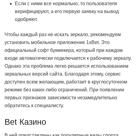
Если с ними все нормально, то пользователя
верифицируют, а его первую заявку на вывод
одобряют.
Чтобы каждый раз не искать зеркало, рекомендуем
установить мобильное приложение 1xBet. Это
официальный софт букмекера, который при каждом
входе автоматически подключается к рабочему зеркалу.
Однако эта проблема легко решается использованием
зеркальных версий сайта. Благодаря этому, сервис
доступен всем желающим, работает в круглосуточном
режиме без каких-либо ограничений. При появлении
первых признаков зависимости незамедлительно
обратитесь к специалисту.
Bet Казино
В ней представлены как популярные виды спорта