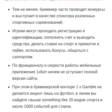
Тем не менее, букмекер часто проводит конкурсы
и выступает в качестве спонсора различных
спортивных соревнований.
Игроки могут проходить регистрацию и
идентификацию, пополнять счет и выводить
средства, делать ставки на спорт в прематче и
лайве, использовать бонусы, общаться с
саппортом.
По функционалу и скорости работы мобильные
приложения 1хБет ничем не уступают полной
версии сайта.
При этом в букмекерской конторе 1 x Gamble не
делается акцент лишь на футбол, в линии вы
найдете свыше something like 20 видов спорта и
около 1000 событий для ставок.