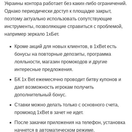
Украины контора работает без каких-либо ограничений.
Однако периодически доступ к площадке закрыт,
поэтому актуально использовать сопутствующие
инструменты, позволяющие справиться с проблемой,
например зеркало 1хБет.
Кроме акций для новых клиентов, в 1xBet есть
бонусы на повторные депозиты, программа
лояльности, магазин промокодов и другие
интересные предложения.
БК 1x Bet ежемесячно проводит битву купонов и
дает возможность игрокам получить
дополнительный бонус.
Ставки можно делать только с основного счета,
промокод 1xBet в зачет не идет.
После закачки приложения на телефон, установка
начнется в автоматическом режиме.