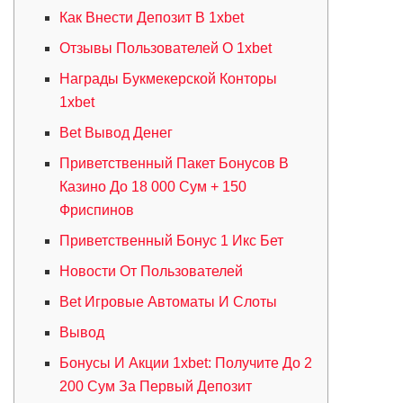
Как Внести Депозит В 1xbet
Отзывы Пользователей О 1xbet
Награды Букмекерской Конторы
1xbet
Bet Вывод Денег
Приветственный Пакет Бонусов В
Казино До 18 000 Сум + 150
Фриспинов
Приветственный Бонус 1 Икс Бет
Новости От Пользователей
Bet Игровые Автоматы И Слоты
Вывод
Бонусы И Акции 1xbet: Получите До 2
200 Сум За Первый Депозит