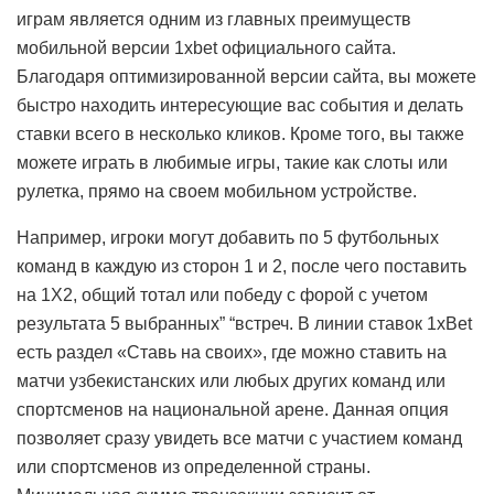
играм является одним из главных преимуществ
мобильной версии 1xbet официального сайта.
Благодаря оптимизированной версии сайта, вы можете
быстро находить интересующие вас события и делать
ставки всего в несколько кликов. Кроме того, вы также
можете играть в любимые игры, такие как слоты или
рулетка, прямо на своем мобильном устройстве.
Например, игроки могут добавить по 5 футбольных
команд в каждую из сторон 1 и 2, после чего поставить
на 1Х2, общий тотал или победу с форой с учетом
результата 5 выбранных” “встреч. В линии ставок 1xBet
есть раздел «Ставь на своих», где можно ставить на
матчи узбекистанских или любых других команд или
спортсменов на национальной арене. Данная опция
позволяет сразу увидеть все матчи с участием команд
или спортсменов из определенной страны.