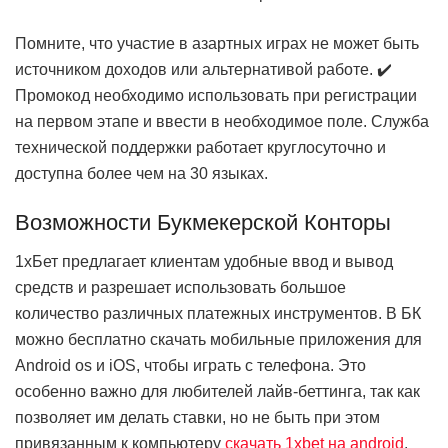
Помните, что участие в азартных играх не может быть
источником доходов или альтернативой работе. ✔️
Промокод необходимо использовать при регистрации
на первом этапе и ввести в необходимое поле. Служба
технической поддержки работает круглосуточно и
доступна более чем на 30 языках.
Возможности Букмекерской Конторы
1хБет предлагает клиентам удобные ввод и вывод
средств и разрешает использовать большое
количество различных платежных инструментов. В БК
можно бесплатно скачать мобильные приложения для
Android os и iOS, чтобы играть с телефона. Это
особенно важно для любителей лайв-беттинга, так как
позволяет им делать ставки, но не быть при этом
привязанным к компьютеру
скачать 1xbet на android
.