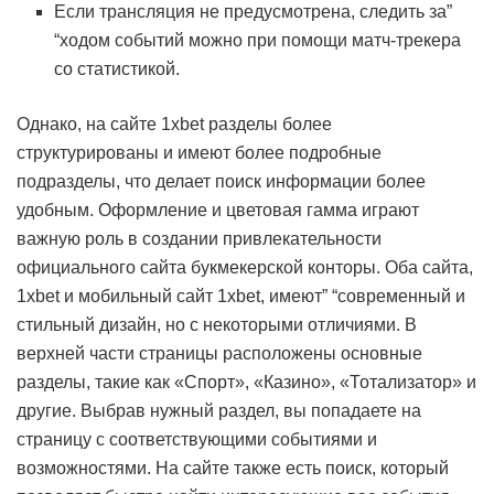
Если трансляция не предусмотрена, следить за”
“ходом событий можно при помощи матч-трекера
со статистикой.
Однако, на сайте 1xbet разделы более
структурированы и имеют более подробные
подразделы, что делает поиск информации более
удобным. Оформление и цветовая гамма играют
важную роль в создании привлекательности
официального сайта букмекерской конторы. Оба сайта,
1xbet и мобильный сайт 1xbet, имеют” “современный и
стильный дизайн, но с некоторыми отличиями. В
верхней части страницы расположены основные
разделы, такие как «Спорт», «Казино», «Тотализатор» и
другие. Выбрав нужный раздел, вы попадаете на
страницу с соответствующими событиями и
возможностями. На сайте также есть поиск, который