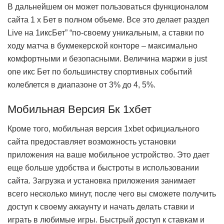
В дальнейшем он может пользоваться функционалом
сайта 1 х Бет в полном объеме. Все это делает раздел
Live на 1иксБет” “по-своему уникальным, а ставки по
ходу матча в букмекерской конторе – максимально
комфортными и безопасными. Величина маржи в just
one икс Бет по большинству спортивных событий
колеблется в диапазоне от 3% до 4, 5%.
Мобильная Версия Бк 1хбет
Кроме того, мобильная версия 1xbet официального
сайта предоставляет возможность установки
приложения на ваше мобильное устройство. Это дает
еще больше удобства и быстроты в использовании
сайта. Загрузка и установка приложения занимает
всего несколько минут, после чего вы сможете получить
доступ к своему аккаунту и начать делать ставки и
играть в любимые игры. Быстрый доступ к ставкам и