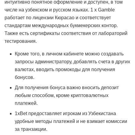
интуитивно понятное оформление и доступен, в том
числе на узбекском и русском языках. 1 x Gamble
работает по лицензии Кюрасао и соответствует
стандартам международных букмекерских контор.
Также есть сертификаты соответствия от лабораторий
тестирования.
Кроме того, в личном кабинете можно создавать
запросы администратору, добавлять счета в других
валютах, вводить промокоды для получения
бонусов.
Для получения бонуса важно вносить депозит
любым способом, кроме криптовалютных
платежей.
1xBet предоставляет игрокам из Узбекистана
удобные методы платежей и не взимает комиссии
за транзакции.