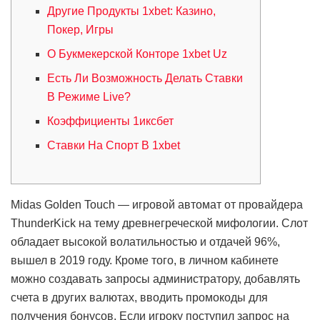
Другие Продукты 1xbet: Казино,
Покер, Игры
О Букмекерской Конторе 1xbet Uz
Есть Ли Возможность Делать Ставки
В Режиме Live?
Коэффициенты 1иксбет
Ставки На Спорт В 1xbet
Midas Golden Touch — игровой автомат от провайдера
ThunderKick на тему древнегреческой мифологии. Слот
обладает высокой волатильностью и отдачей 96%,
вышел в 2019 году. Кроме того, в личном кабинете
можно создавать запросы администратору, добавлять
счета в других валютах, вводить промокоды для
получения бонусов. Если игроку поступил запрос на