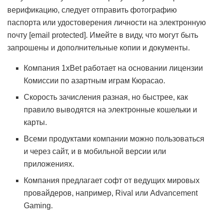
верификацию, следует отправить фотографию
паспорта или удостоверения личности на электронную
почту [email protected]. Имейте в виду, что могут быть
запрошены и дополнительные копии и документы.
Компания 1xBet работает на основании лицензии
Комиссии по азартным играм Кюрасао.
Скорость зачисления разная, но быстрее, как
правило выводятся на электронные кошельки и
карты.
Всеми продуктами компании можно пользоваться
и через сайт, и в мобильной версии или
приложениях.
Компания предлагает софт от ведущих мировых
провайдеров, например, Rival или Advancement
Gaming.