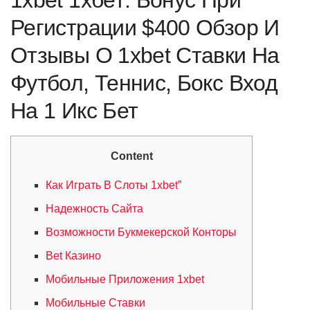
1xbet 1хбет: Бонус При
Регистрации $400 Обзор И
Отзывы О 1xbet Ставки На
Футбол, Теннис, Бокс Вход
На 1 Икс Бет
Content
Как Играть В Слоты 1xbet”
Надежность Сайта
Возможности Букмекерской Конторы
Bet Казино
Мобильные Приложения 1xbet
Мобильные Ставки