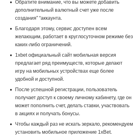
Обратите внимание, что вы можете добавить
дополнительный валютный счет уже после
создания” “аккаунта.
Благодаря этому, сервис доступен всем
желающим, работает в круглосуточном режиме без
каких-либо ограничений.
1xbet официальный сайт мобильная версия
предлагает ряд преимуществ, которые делают
игру на мобильных устройствах еще более
удобной и доступной.
После успешной регистрации, пользователь
получает доступ к своему личному кабинету, где он
может пополнить счет, делать ставки, участвовать
в акциях и получать бонусы.
Чтобы каждый раз не искать зеркало, рекомендуем
установить мобильное приложение 1xBet.