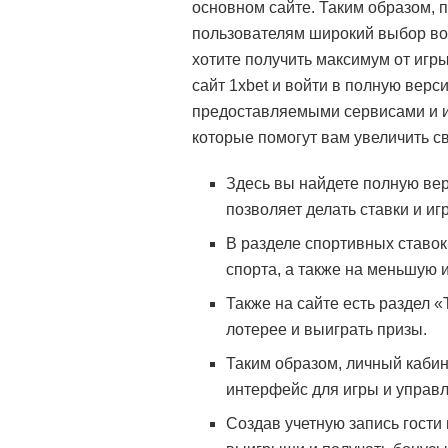
основном сайте. Таким образом, 
пользователям широкий выбор во
хотите получить максимум от игры
сайт 1xbet и войти в полную верс
предоставляемыми сервисами и иг
которые помогут вам увеличить 
Здесь вы найдете полную вер
позволяет делать ставки и иг
В разделе спортивных ставо
спорта, а также на меньшую и
Также на сайте есть раздел «
лотерее и выиграть призы.
Таким образом, личный каби
интерфейс для игры и управл
Создав учетную запись гости 