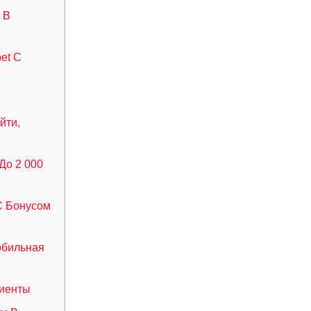
 В
et С
йти,
До 2 000
С Бонусом
обильная
циенты