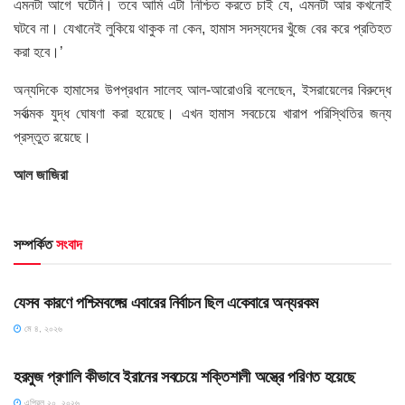
এমনটা আগে ঘটেনি। তবে আমি এটা নিশ্চিত করতে চাই যে, এমনটা আর কখনোই
ঘটবে না। যেখানেই লুকিয়ে থাকুক না কেন, হামাস সদস্যদের খুঁজে বের করে প্রতিহত
করা হবে।’
অন্যদিকে হামাসের উপপ্রধান সালেহ আল-আরোওরি বলেছেন, ইসরায়েলের বিরুদ্ধে
সর্বাত্মক যুদ্ধ ঘোষণা করা হয়েছে। এখন হামাস সবচেয়ে খারাপ পরিস্থিতির জন্য
প্রস্তুত রয়েছে।
আল জাজিরা
সম্পর্কিত
সংবাদ
HOME POST
যেসব কারণে পশ্চিমবঙ্গের এবারের নির্বাচন ছিল একেবারে অন্যরকম
মে ৪, ২০২৬
SLIDE
হরমুজ প্রণালি কীভাবে ইরানের সবচেয়ে শক্তিশালী অস্ত্রে পরিণত হয়েছে
এপ্রিল ২০, ২০২৬