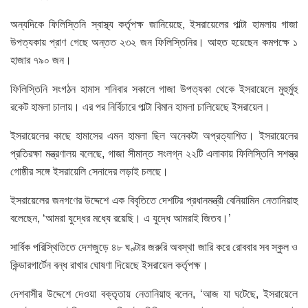
অন্যদিকে ফিলিস্তিনি স্বাস্থ্য কর্তৃপক্ষ জানিয়েছে, ইসরায়েলের পাল্টা হামলায় গাজা
উপত্যকায় প্রাণ গেছে অন্তত ২৩২ জন ফিলিস্তিনির। আহত হয়েছেন কমপক্ষে ১
হাজার ৭৯০ জন।
ফিলিস্তিনি সংগঠন হামাস শনিবার সকালে গাজা উপত্যকা থেকে ইসরায়েলে মুহুর্মুহু
রকেট হামলা চালায়। এর পর নির্বিচারে পাল্টা বিমান হামলা চালিয়েছে ইসরায়েল।
ইসরায়েলের কাছে হামাসের এমন হামলা ছিল অনেকটা অপ্রত্যাশিত। ইসরায়েলের
প্রতিরক্ষা মন্ত্রণালয় বলেছে, গাজা সীমান্ত সংলগ্ন ২২টি এলাকায় ফিলিস্তিনি সশস্ত্র
গোষ্ঠীর সঙ্গে ইসরায়েলি সেনাদের লড়াই চলছে।
ইসরায়েলের জনগণের উদ্দেশে এক বিবৃতিতে দেশটির প্রধানমন্ত্রী বেনিয়ামিন নেতানিয়াহু
বলেছেন, ‘আমরা যুদ্ধের মধ্যে রয়েছি। এ যুদ্ধে আমরাই জিতব।’
সার্বিক পরিস্থিতিতে দেশজুড়ে ৪৮ ঘণ্টার জরুরি অবস্থা জারি করে রোববার সব স্কুল ও
কিন্ডারগার্টেন বন্ধ রাখার ঘোষণা দিয়েছে ইসরায়েল কর্তৃপক্ষ।
দেশবাসীর উদ্দেশে দেওয়া বক্তৃতায় নেতানিয়াহু বলেন, ‘আজ যা ঘটেছে, ইসরায়েলে