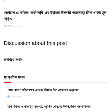
SLIDE
বেলায়াত-এ-ফকিহ: অর্ধশতাব্দি ধরে ইরানের ইসলামি প্রজাতন্ত্র টিকে থাকার মূল
শক্তি
এপ্রিল ১৯, ২০২৬
Discussion about this post
জনপ্রিয় সংবাদ
সাম্প্রতিক সংবাদ
যেসব কারণে পশ্চিমবঙ্গের এবারের নির্বাচন ছিল একেবারে অন্যরকম
মে ৪, ২০২৬
শিল্প বিপ্লব ও পাশ্চাত্য সভ্যতা: শ্রমিক শোষণের উপনিবেশিক ধারাবাহিকতা