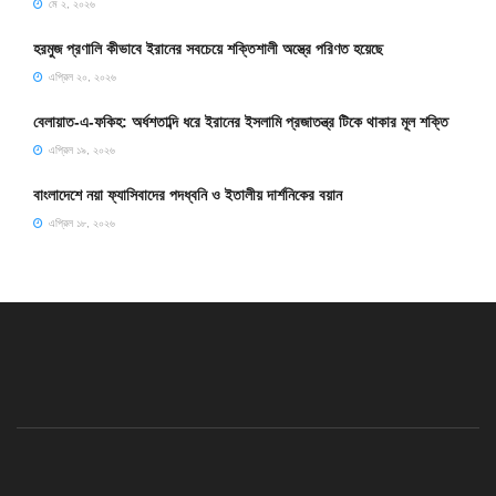
মে ২, ২০২৬
হরমুজ প্রণালি কীভাবে ইরানের সবচেয়ে শক্তিশালী অস্ত্রে পরিণত হয়েছে
এপ্রিল ২০, ২০২৬
বেলায়াত-এ-ফকিহ: অর্ধশতাব্দি ধরে ইরানের ইসলামি প্রজাতন্ত্র টিকে থাকার মূল শক্তি
এপ্রিল ১৯, ২০২৬
বাংলাদেশে নয়া ফ্যাসিবাদের পদধ্বনি ও ইতালীয় দার্শনিকের বয়ান
এপ্রিল ১৮, ২০২৬