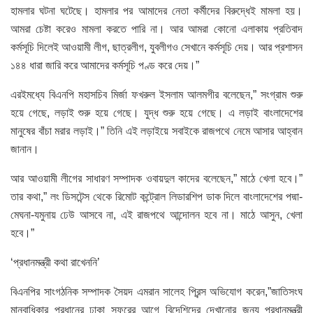
হামলার ঘটনা ঘটেছে। হামলার পর আমাদের নেতা কর্মীদের বিরুদ্ধেই মামলা হয়।
আমরা চেষ্টা করেও মামলা করতে পারি না। আর আমরা কোনো এলাকায় প্রতিবাদ
কর্মসূচি দিলেই আওয়ামী লীগ, ছাত্রলীগ, যুবলীগও সেখানে কর্মসূচি দেয়। আর প্রশাসন
১৪৪ ধারা জারি করে আমাদের কর্মসূচি পণ্ড করে দেয়।”
এরইমধ্যে বিএনপি মহাসচিব মির্জা ফখরুল ইসলাম আলমগীর বলেছেন,” সংগ্রাম শুরু
হয়ে গেছে, লড়াই শুরু হয়ে গেছে। যুদ্ধ শুরু হয়ে গেছে। এ লড়াই বাংলাদেশের
মানুষের বাঁচা মরার লড়াই।” তিনি এই লড়াইয়ে সবাইকে রাজপথে নেমে আসার আহ্বান
জানান।
আর আওয়ামী লীগের সাধারণ সম্পাদক ওবায়দুল কাদের বলেছেন,” মাঠে খেলা হবে।”
তার কথা,” লং ডিসটেন্স থেকে রিমোট কন্ট্রোল লিডারশিপ ডাক দিলে বাংলাদেশের পদ্মা-
মেঘনা-যমুনায় ঢেউ আসবে না, এই রাজপথে আন্দোলন হবে না। মাঠে আসুন, খেলা
হবে।”
‘প্রধানমন্ত্রী কথা রাখেননি’
বিএনপির সাংগঠনিক সম্পাদক সৈয়দ এমরান সালেহ প্রিন্স অভিযোগ করেন,”জাতিসংঘ
মানবাধিকার প্রধানের ঢাকা সফরের আগে বিদেশিদের দেখানোর জন্য প্রধানমন্ত্রী