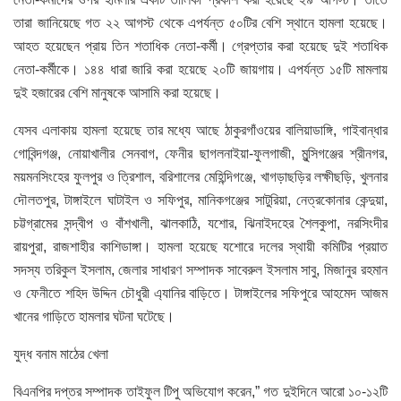
তারা জানিয়েছে গত ২২ আগস্ট থেকে এপর্যন্ত ৫০টির বেশি স্থানে হামলা হয়েছে।
আহত হয়েছেন প্রায় তিন শতাধিক নেতা-কর্মী। গ্রেপ্তার করা হয়েছে দুই শতাধিক
নেতা-কর্মীকে। ১৪৪ ধারা জারি করা হয়েছে ২০টি জায়গায়। এপর্যন্ত ১৫টি মামলায়
দুই হজারের বেশি মানুষকে আসামি করা হয়েছে।
যেসব এলাকায় হামলা হয়েছে তার মধ্যে আছে ঠাকুরগাঁওয়ের বালিয়াডাঙ্গি, গাইবান্ধার
গোবিন্দগঞ্জ, নোয়াখালীর সেনবাগ, ফেনীর ছাগলনাইয়া-ফুলগাজী, মুন্সিগঞ্জের শ্রীনগর,
ময়মনসিংহের ফুলপুর ও ত্রিশাল, বরিশালের মেহিন্দিগঞ্জে, খাগড়াছড়ির লক্ষীছড়ি, খুলনার
দৌলতপুর, টাঙ্গাইলে ঘাটাইল ও সফিপুর, মানিকগঞ্জের সাটুরিয়া, নেত্রকোনার কেন্দুয়া,
চট্টগ্রামের সন্দ্বীপ ও বাঁশখালী, ঝালকাঠি, যশোর, ঝিনাইদহের শৈলকুপা, নরসিংদীর
রায়পুরা, রাজশাহীর কাশিডাঙ্গা। হামলা হয়েছে যশোরে দলের স্থায়ী কমিটির প্রয়াত
সদস্য তরিকুল ইসলাম, জেলার সাধারণ সম্পাদক সাবেরুল ইসলাম সাবু, মিজানুর রহমান
ও ফেনীতে শহিদ উদ্দিন চৌধুরী এ্যানির বাড়িতে। টাঙ্গাইলের সফিপুরে আহমেদ আজম
খানের গাড়িতে হামলার ঘটনা ঘটেছে।
যুদ্ধ বনাম মাঠের খেলা
বিএনপির দপ্তর সম্পাদক তাইফুল টিপু অভিযোগ করেন,” গত দুইদিনে আরো ১০-১২টি