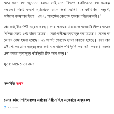
মেনে দেশে বসে আন্দোলন করছেন সেই নেতা বিদেশে ক্যাসিনোতে বসে ষড়যন্ত্র
করছেন। পাঁচটি কারণে অ্যামেরিকা তাকে ভিসা দেয়নি। সে দুর্নীতিবাজ, সন্ত্রাসী,
জঙ্গিদের গডফাদার ছিলো। সে ২১ আগস্টের গ্রেনেড হামলার পরিকল্পনাকারী।”
তার কথা,”বিএনপিই সন্ত্রাস করছে। তারা ক্ষমতায় থাকাকালে আওয়ামী লীগের অনেক
সিনিয়র নেতার ওপর হামলা হয়েছে। নেতা-কর্মীদের রক্তাক্ত করা হয়েছে। দেশের সব
জেলায় বোমা হামলা হয়েছে। ২১ আগস্ট গ্রেনেড হামলা চালানো হয়েছে। এখন তারা
এই শোকের মাসে দ্রব্যমূল্যের কথা বলে খারাপ পরিস্থিতি করা চেষ্টা করছে। সরকার
চেষ্টা করছে দ্রব্যমূল্য পরিস্থিতি ঠিক করার জন্য।”
সূত্র: ডয়চে ভেলে বাংলা
সম্পর্কিত
সংবাদ
HOME POST
যেসব কারণে পশ্চিমবঙ্গের এবারের নির্বাচন ছিল একেবারে অন্যরকম
মে ৪, ২০২৬
HOME POST