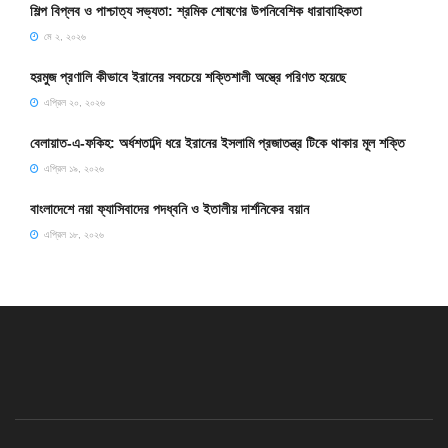
শিল্প বিপ্লব ও পাশ্চাত্য সভ্যতা: শ্রমিক শোষণের উপনিবেশিক ধারাবাহিকতা
মে ২, ২০২৬
হরমুজ প্রণালি কীভাবে ইরানের সবচেয়ে শক্তিশালী অস্ত্রে পরিণত হয়েছে
এপ্রিল ২০, ২০২৬
বেলায়াত-এ-ফকিহ: অর্ধশতাব্দি ধরে ইরানের ইসলামি প্রজাতন্ত্র টিকে থাকার মূল শক্তি
এপ্রিল ১৯, ২০২৬
বাংলাদেশে নয়া ফ্যাসিবাদের পদধ্বনি ও ইতালীয় দার্শনিকের বয়ান
এপ্রিল ১৮, ২০২৬