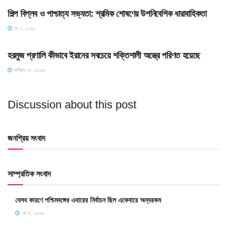
শিল্প বিপ্লব ও পাশ্চাত্য সভ্যতা: শ্রমিক শোষণের উপনিবেশিক ধারাবাহিকতা
মে ২, ২০২৬
SLIDE
হরমুজ প্রণালি কীভাবে ইরানের সবচেয়ে শক্তিশালী অস্ত্রে পরিণত হয়েছে
এপ্রিল ২০, ২০২৬
Discussion about this post
জনপ্রিয় সংবাদ
সাম্প্রতিক সংবাদ
যেসব কারণে পশ্চিমবঙ্গের এবারের নির্বাচন ছিল একেবারে অন্যরকম
মে ৪, ২০২৬