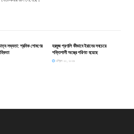
T
SLIDE
শ্চাত্য সভ্যতা: শ্রমিক শোষণের
হরমুজ প্রণালি কীভাবে ইরানের সবচেয়ে
াহিকতা
শক্তিশালী অস্ত্রে পরিণত হয়েছে
এপ্রিল ২০, ২০২৬