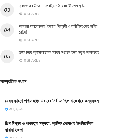
ক্রসফায়ার উত্থান করেছিলো স্বৈরাচারী শেখ মুজিব
0 SHARES
আবারো সমালোচনায় ইসলাম বিদ্বেষী ও নারীলিপ্সু সেই নাহিদ
রেইন্স!
0 SHARES
দুদক নিয়ে অ্যানালাইসিস বিডির সংবাদে টনক নড়ল আদালতের
0 SHARES
সাম্প্রতিক সংবাদ
যেসব কারণে পশ্চিমবঙ্গের এবারের নির্বাচন ছিল একেবারে অন্যরকম
মে ৪, ২০২৬
শিল্প বিপ্লব ও পাশ্চাত্য সভ্যতা: শ্রমিক শোষণের উপনিবেশিক
ধারাবাহিকতা