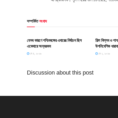
সম্পর্কিত
সংবাদ
HOME POST
HOME POS
যেসব কারণে পশ্চিমবঙ্গের এবারের নির্বাচন ছিল
শিল্প বিপ্লব ও পা
একেবারে অন্যরকম
উপনিবেশিক ধারাব
মে ৪, ২০২৬
মে ২, ২০২৬
Discussion about this post