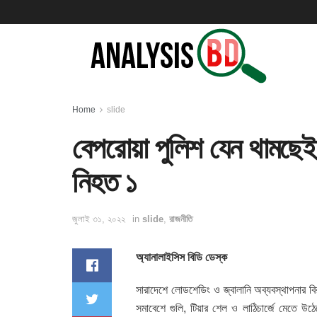
Home
slide
বেপরোয়া পুলিশ যেন থামছেই 
নিহত ১
জুলাই ৩১, ২০২২
in
slide
,
রাজনীতি
অ্যানালাইসিস বিডি ডেস্ক
সারাদেশে লোডশেডিং ও জ্বালানি অব্যবস্থাপনার বির
সমাবেশে গুলি, টিয়ার শেল ও লাঠিচার্জে মেতে 