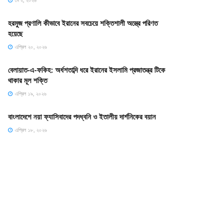
মে ২, ২০২৬
হরমুজ প্রণালি কীভাবে ইরানের সবচেয়ে শক্তিশালী অস্ত্রে পরিণত
হয়েছে
এপ্রিল ২০, ২০২৬
বেলায়াত-এ-ফকিহ: অর্ধশতাব্দি ধরে ইরানের ইসলামি প্রজাতন্ত্র টিকে
থাকার মূল শক্তি
এপ্রিল ১৯, ২০২৬
বাংলাদেশে নয়া ফ্যাসিবাদের পদধ্বনি ও ইতালীয় দার্শনিকের বয়ান
এপ্রিল ১৮, ২০২৬